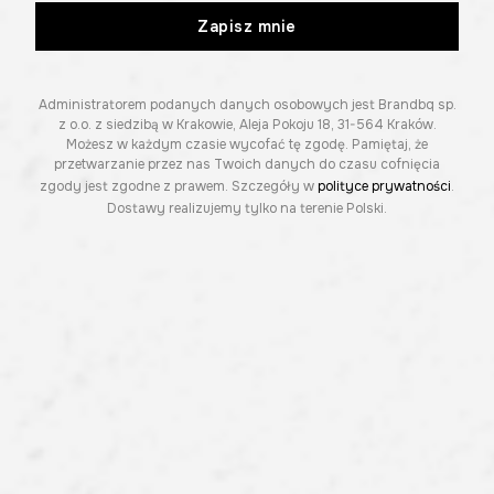
Zapisz mnie
Administratorem podanych danych osobowych jest Brandbq sp.
z o.o. z siedzibą w Krakowie, Aleja Pokoju 18, 31-564 Kraków.
Możesz w każdym czasie wycofać tę zgodę. Pamiętaj, że
przetwarzanie przez nas Twoich danych do czasu cofnięcia
zgody jest zgodne z prawem. Szczegóły w
polityce prywatności
.
Dostawy realizujemy tylko na terenie Polski.