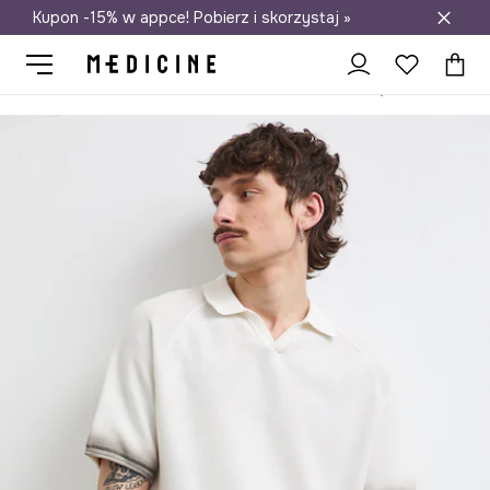
Kupon -15% w appce! Pobierz i skorzystaj »
Darmowa dostawa do salonów
Medicine
On
Odzież
Polo
Polo swetrowe męskie bawełniane