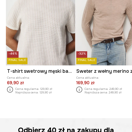
-46%
-32%
FINAL SALE
FINAL SALE
T-shirt swetrowy męski bawełniany
Cena aktualna:
Cena aktualna:
69,90 zł
169,90 zł
Cena regularna:
129,90 zł
Cena regularna:
249,90 zł
Najniższa cena:
129,90 zł
Najniższa cena:
249,90 zł
Odbierz
40 zł
na zakupy dla