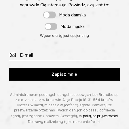
naprawdę Cię interesuje. Powiedz, czy jest to:
Moda damska
Moda męska
Wybór oferty jest opcjonalny
Zapisz mnie
Administratorem podanych danych osobowych jest Brandbq sp.
z o.o. z siedzibą w Krakowie, Aleja Pokoju 18, 31-564 Kraków.
Możesz w każdym czasie wycofać tę zgodę. Pamiętaj, że
przetwarzanie przez nas Twoich danych do czasu cofnięcia
zgody jest zgodne z prawem. Szczegóły w
polityce prywatności
.
Dostawy realizujemy tylko na terenie Polski.