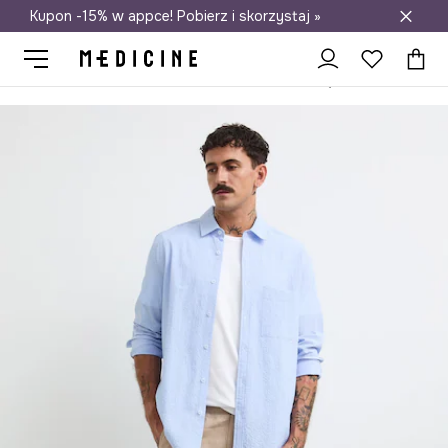
Kupon -15% w appce! Pobierz i skorzystaj »
Darmowa dostawa do salonów
Medicine
On
Odzież
Koszule