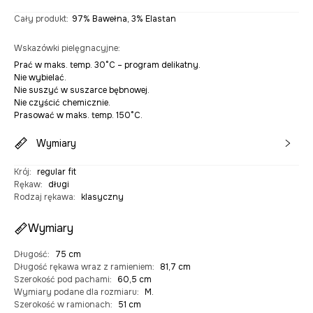
Cały produkt
:
97% Bawełna, 3% Elastan
Wskazówki pielęgnacyjne
:
Prać w maks. temp. 30°C – program delikatny.
Nie wybielać.
Nie suszyć w suszarce bębnowej.
Nie czyścić chemicznie.
Prasować w maks. temp. 150°C.
Wymiary
Krój
:
regular fit
Rękaw
:
długi
Rodzaj rękawa
:
klasyczny
Wymiary
Długość
:
75 cm
Długość rękawa wraz z ramieniem
:
81,7 cm
Szerokość pod pachami
:
60,5 cm
Wymiary podane dla rozmiaru
:
M.
Szerokość w ramionach
:
51 cm