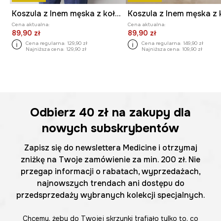
Koszula z lnem męska z kołnierzykiem klasycznym w pasy
Cena aktualna:
Cena aktualna:
89,90 zł
89,90 zł
Cena regularna:
129,90 zł
Cena regularna:
149,90 zł
Najniższa cena:
129,90 zł
Najniższa cena:
109,90 zł
Odbierz
40 zł
na zakupy dla
nowych subskrybentów
Zapisz się do newslettera Medicine i otrzymaj
zniżkę na Twoje zamówienie za min. 200 zł. Nie
przegap informacji o rabatach, wyprzedażach,
najnowszych trendach ani dostępu do
przedsprzedaży wybranych kolekcji specjalnych.
Chcemy, żeby do Twojej skrzynki trafiało tylko to, co