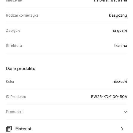
Kieszenie
na piersi, wsuwana
Rodzaj kołnierzyka
klasyczny
Zapięcie
na guziki
Struktura
tkanina
Dane produktu
Kolor
niebieski
ID Produktu
RW26-KDM100-50A
Producent
Materiał