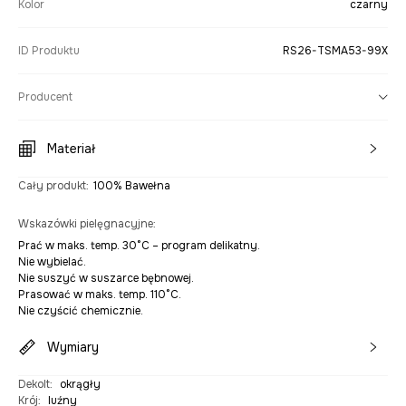
Kolor
czarny
ID Produktu
RS26-TSMA53-99X
Producent
Materiał
Cały produkt
:
100% Bawełna
Wskazówki pielęgnacyjne
:
Prać w maks. temp. 30°C – program delikatny.
Nie wybielać.
Nie suszyć w suszarce bębnowej.
Prasować w maks. temp. 110°C.
Nie czyścić chemicznie.
Wymiary
Dekolt
:
okrągły
Krój
:
luźny