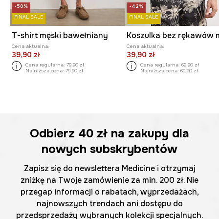
-50%
-42%
FINAL SALE
FINAL SALE
T-shirt męski bawełniany
Cena aktualna:
Cena aktualna:
39,90 zł
39,90 zł
Cena regularna:
79,90 zł
Cena regularna:
69,90 zł
Najniższa cena:
79,90 zł
Najniższa cena:
69,90 zł
Odbierz
40 zł
na zakupy dla
nowych subskrybentów
Zapisz się do newslettera Medicine i otrzymaj
zniżkę na Twoje zamówienie za min. 200 zł. Nie
przegap informacji o rabatach, wyprzedażach,
najnowszych trendach ani dostępu do
przedsprzedaży wybranych kolekcji specjalnych.