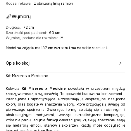
Rodzaj rękawa
:
z obniżoną linią ramion
Wymiary
Długość
:
72 cm
Szerokość pod pachami
:
60 cm
Wymiary podane dla rozmiaru
:
M.
Model na zdjęciu ma 187 cm wzrostu i ma na sobie rozmiar L.
Opis kolekcji
Kit Mizeres x Medicine
Kolekcja
Kit Mizeres x Medicine
powstała w przestrzeni między
rzeczywistością a wyobraźnią. To opowieść budowana kontrastami –
intensywna i hipnotyzująca. Przepełniają ją ekspresyjne, nasycone
kolory oraz bogate w znaczenia wzory, które przyciągają uwagę od
pierwszego spojrzenia. Zwierzęce formy splatają się z roślinnymi i
abstrakcyjnymi motywami, tworząc surrealistyczne kompozycje,
które nie pełnią jedynie funkcji dekoracyjnej. Zyskują znaczenie, stają
się metaforą emocji, stanów i skojarzeń. Każdy może odczytać je
inaczej i właśnie w tym tkwi siła.