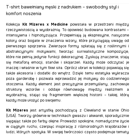
T-shirt bawełniany męski z nadrukiem – swobodny styl i
komfort noszenia
Kolekcja
Kit Mizeres x Medicine
powstała w przestrzeni między
rzeczywistością a wyobraźnią. To opowieść budowana kontrastami –
intensywna i hipnotyzująca. Przepełniają ją ekspresyjne, nasycone
kolory oraz bogate w znaczenia wzory, które przyciągają uwagę od
pierwszego spojrzenia. Zwierzęce formy splatają się z roślinnymi i
abstrakcyjnymi motywami, tworząc surrealistyczne kompozycje,
które nie pełnią jedynie funkcji dekoracyjnej. Zyskują znaczenie, stają
się metaforą emocji, stanów i skojarzeń. Każdy może odczytać je
inaczej i właśnie w tym tkwi siła. Oprócz ubrań w kolekcji pojawiają się
także akcesoria i dodatki do wnętrz. Dzięki temu estetyka wykracza
poza garderobę i pozwala wprowadzić jej motywy do codziennego
otoczenia. Każdy element jest precyzyjnie przemyślany, zachowuje
strukturę wzorów i oddaje równowagę między realizmem a
wyobraźnią, stając się fragmentem większej historii – takiej, którą
każdy może ułożyć po swojemu.
Kit Mizeres
jest artystką pochodzącą z Cleveland w stanie Ohio
(USA). Tworzy głównie w technikach gwaszu i akwareli, sporadycznie
sięgając także po farby olejne. Prowadzi spokojne, nomadyczne życie
w ciągłym ruchu, czerpiąc inspirację z różnorodnych krajobrazów i
ludzi, których spotyka. W swojej twórczości często podejmuje tematy