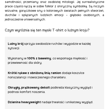
samotności, przemiany oraz osobistej mitologii. Jej surrealistyczne
prace często łączą w sobie folklor z oniryczną symboliką. Są niczym
wizualne, gorączkowe sny o kolorowych światach pełnych stworzeń,
duchów i splątanych ludzkich emocji – głęboko osobistych, a
jednocześnie uniwersalnych.
Czym wyróżnia się ten męski T-shirt o luźnym kroju?
Luźny krój
sprzyja swobodzie ruchów i wygodzie w każdej
sytuacji.
Wykonany w
100% z bawełny
, co wspomaga miękkość i
przewiewność dla skóry.
Krótki rękaw z obniżoną linią ramion
dodaje koszulce
nonszalancji i nowoczesnego charakteru.
Okrągły, prążkowany dekolt
podkreśla klasyczny wygląd i
podnosi komfort noszenia.
Dzianina heavyweight
nadaje trwałość i unikatowy wygląd.