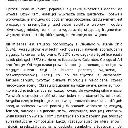
Oprócz ubrań w kolekcji pojawiają się także akcesoria i dodatki do
wnętrz. Dzięki temu estetyka wykracza poza garderobę i pozwala
wprowadzić jej motywy do codziennego otoczenia. Każdy element jest
precyzyjnie przemyślany, zachowuje strukturę wzorów i oddaje
równowagę między realizmem a wyobraźnią, stając się fragmentem
większej historii – takiej, którą każdy może ułożyć po swojemu.
Kit Mizeres
jest artystką pochodzącą z Cleveland w stanie Ohio
(USA). Tworzy głównie w technikach gwaszu i akwareli, sporadycznie
sięgając także po farby olejne. W 2016 roku uzyskała tytuł licencjata
sztuk pięknych (BFA) na kierunku ilustracja w Columbus College of Art
and Design. Od tego czasu prowadzi spokojne, nomadyczne życie w
ciągłym ruchu. Styl Kit Mizeres pozostaje wyrazisty i
bezkompromisowy. Łączy to, co realistyczne z elementami
fantastycznymi, tworząc ciekawe hybrydy i nielogiczne, często
niepokojące sceny. Obrazy przypominają wizje senne, pełne symboli,
które trudno jednoznacznie rozszyfrować, ale wywołują silne emocje.
To właśnie emocjonalność stanowi jeden z fundamentów tej sztuki.
Artystka czerpie inspiracje z obserwacji otoczenia oraz ludzi, których
spotyka podczas swoich podróży. W pracach widoczne są wpływy
folkloru, mitologii i symboliki snów, obejmującej motywy obecne w
wielu kulturach świata. Formy zwierzęce splata z roślinnymi, tworząc
surrealistyczne kompozycje. Łączy rzeczywistość ze sferą snów i
intuicji, przekształcając ją w osobistą symbolikę artystyczną. Jej