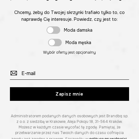
Chcemy, żeby do Twojej skrzynki trafiało tylko to, co
naprawdę Cię interesuje. Powiedz, czy jest to:
Moda damska
Moda męska
Wybór oferty jest opcjonalny
Zapisz mnie
Administratorem podanych danych osobowych jest Brandbq sp.
z o.o. z siedzibą w Krakowie, Aleja Pokoju 18, 31-564 Kraków.
Możesz w każdym czasie wycofać tę zgodę. Pamiętaj, że
przetwarzanie przez nas Twoich danych do czasu cofnięcia