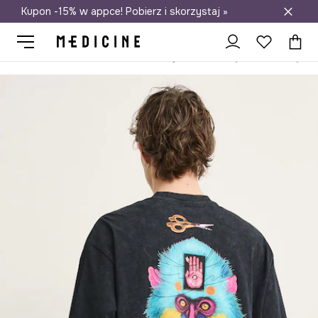
Kupon -15% w appce! Pobierz i skorzystaj »
Darmowa dostawa do salonów
Medicine
On
Odzież
T-shirty