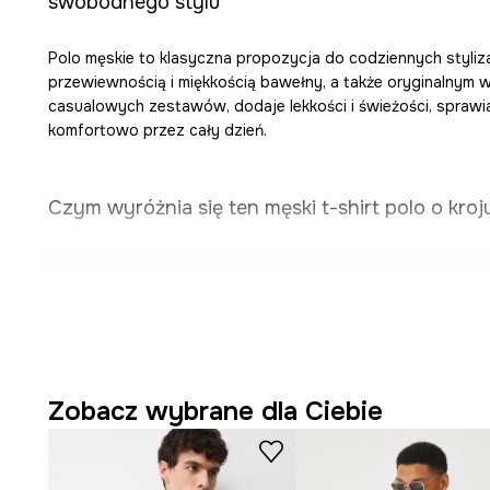
swobodnego stylu
Polo męskie to klasyczna propozycja do codziennych stylizac
przewiewnością i miękkością bawełny, a także oryginalnym w
casualowych zestawów, dodaje lekkości i świeżości, sprawia
komfortowo przez cały dzień.
Czym wyróżnia się ten męski t-shirt polo o kroju
Regularny krój
sprzyja swobodzie ruchów i dobrze ukł
Bawełniana dzianina
jest miękka w dotyku i pozwala 
Klasyczne krótkie rękawy
dodają komfortu w cieplejsz
Zobacz wybrane dla Ciebie
Zapinany dekolt z kołnierzykiem typu resort
nadaje e