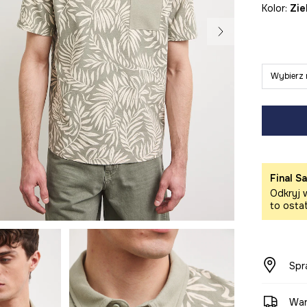
Kolor:
zi
Wybierz 
Final Sa
Odkryj w
to osta
Spr
War