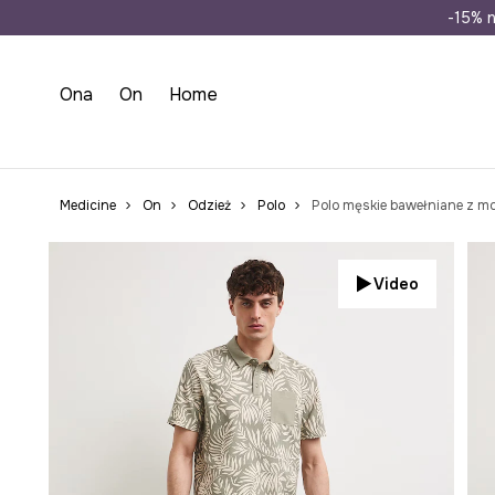
Wysyłka n
-15% n
Ona
On
Home
Medicine
On
Odzież
Polo
Polo męskie bawełniane z 
Video