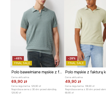
Materiał z fakturą
wzbogaca wygląd i sprawia, że jes
dotyku.
Roślinny wzór
nadaje koszulce świeży, oryginalny i letn
Wsuwana kieszeń na piersi
to praktyczny i stylowy de
-46%
-28%
FINAL SALE
FINAL SALE
Polo bawełniane męskie z fakturą
Cena aktualna:
Cena aktualna:
69,90 zł
49,90 zł
Cena regularna:
129,90 zł
Cena regularna:
139,90 zł
Najniższa cena z 30 dni przed obniżką:
Najniższa cena z 30 dni przed obni
129,90 zł
69,90 zł