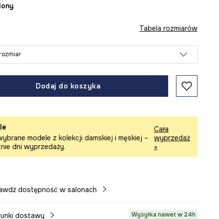
elony
Tabela rozmiarów
rozmiar
Dodaj do koszyka
le
Cała
ybrane modele z kolekcji damskiej i męskiej –
wyprzedaż
tnie dni wyprzedaży.
»
awdź dostępność w salonach
Wysyłka nawet w 24h
unki dostawy