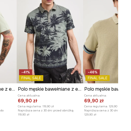
WYMIARY
Długość
:
70,5 cm
Szerokość pod pachami
:
53,5
cm
Wymiary podane dla rozmiaru
:
M.
Model na zdjęciu ma 188 cm
wzrostu i ma na sobie rozmiar L.
Tabela rozmiarów
-41%
-46%
FINAL SALE
FINAL SALE
Polo męskie bawełniane z elastanem z aplikacją
Polo męskie bawełniane z elastanem
Cena aktualna:
Cena aktualna:
69,90 zł
69,90 zł
Cena regularna:
119,90 zł
Cena regularna:
129,90 zł
 do
Najniższa cena z 30 dni przed obniżką:
Najniższa cena z 30 dni przed o
119,90 zł
129,90 zł