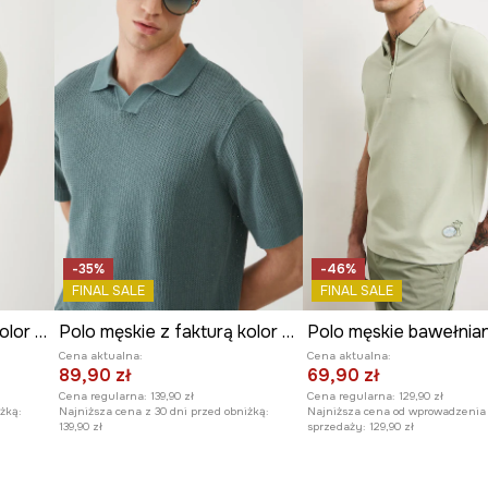
t przyjemny w
i charakter.
tal.
-35%
-46%
FINAL SALE
FINAL SALE
Polo męskie z fakturą kolor zielony
Polo męskie z fakturą kolor zielony
Cena aktualna:
Cena aktualna:
89,90 zł
69,90 zł
Cena regularna:
139,90 zł
Cena regularna:
129,90 zł
żką:
Najniższa cena z 30 dni przed obniżką:
Najniższa cena od wprowadzenia
139,90 zł
sprzedaży:
129,90 zł