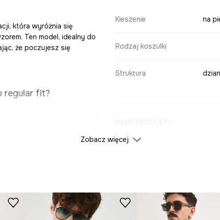
Kieszenie
na p
ji, która wyróżnia się
zorem. Ten model, idealny do
Rodzaj koszulki
jąc, że poczujesz się
Struktura
dzian
 regular fit?
DANE PRODUKTU
ada się na sylwetce.
Zobacz więcej
Kolor
skórze oddychać.
e dni.
ID Produktu
RS2
legancji i stylu.
Producent