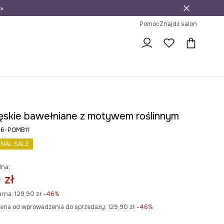
»
ni na zwrot
Pomoc
Znajdź salon
ęskie bawełniane z motywem roślinnym
26-POMB11
INAL SALE
lna:
 zł
arna:
129,90 zł
-46%
cena od wprowadzenia do sprzedaży:
129,90 zł
 -46%