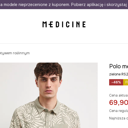
awet w 24h
a modele nieprzecenione z kuponem. Pobierz aplikację i skorzystaj 
Darmowa dostawa do salonów
30 d
motywem roślinnym
Polo m
zielone RS
-46%
F
Cena aktua
69,90
Cena regul
Najniższa 