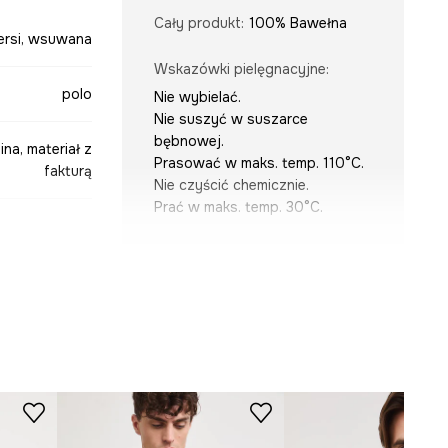
Cały produkt
:
100% Bawełna
iersi, wsuwana
Wskazówki pielęgnacyjne
:
polo
Nie wybielać.
Nie suszyć w suszarce
bębnowej.
ina, materiał z
Prasować w maks. temp. 110°C.
fakturą
Nie czyścić chemicznie.
Prać w maks. temp. 30°C.
KRÓJ
zielony
Dekolt
:
z kołnierzykiem,
zapinany
6-POMB11-91A
Krój
:
regular fit
Rodzaj rękawa
:
klasyczny