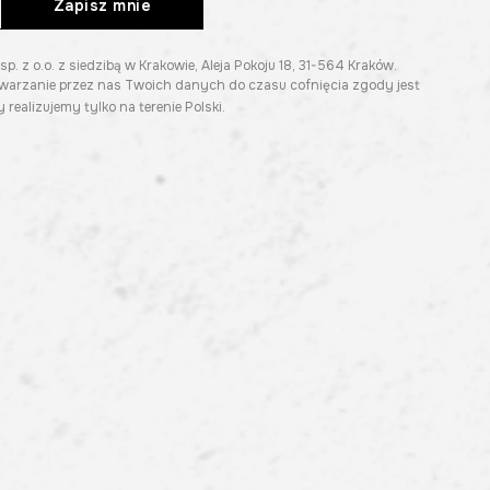
Zapisz mnie
z o.o. z siedzibą w Krakowie, Aleja Pokoju 18, 31-564 Kraków.
twarzanie przez nas Twoich danych do czasu cofnięcia zgody jest
 realizujemy tylko na terenie Polski.