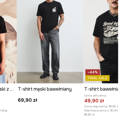
WYMIARY
Długość
:
75 cm
Szerokość pod pachami
:
60 cm
Wymiary podane dla rozmiaru
:
L.
Model na zdjęciu ma 187 cm
wzrostu i ma na sobie rozmiar L.
-44%
Zobacz wymiary produktu
FINAL SALE
T-shirt bawełniany męski z kolekcji El Gato Chimney x Medicine kolor czarny
T-shirt męski bawełniany
Cena aktualna:
69,90 zł
49,90 zł
Cena regularna:
89,90 zł
niżką:
Najniższa cena z 30 dni przed o
89,90 zł