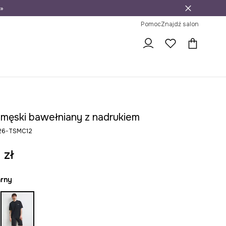
»
ni na zwrot
Pomoc
Znajdź salon
t męski bawełniany z nadrukiem
26-TSMC12
 zł
arny