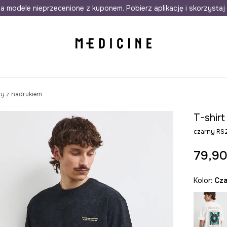
awet w 24h
a modele nieprzecenione z kuponem. Pobierz aplikację i skorzystaj 
Darmowa dostawa do salonów
30 d
ny z nadrukiem
T-shir
czarny RS
79,90
Kolor:
cz