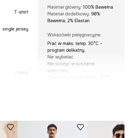
Materiał główny
:
100% Bawełna
T-shirt
Materiał dodatkowy
:
98%
Bawełna, 2% Elastan
single jersey
Wskazówki pielęgnacyjne
:
Prać w maks. temp. 30°C –
program delikatny.
Nie wybielać.
Nie suszyć w suszarce
bębnowej.
czarny
Prasować w maks. temp. 110°C.
Nie czyścić chemicznie.
-TSMC12-99X
KRÓJ
Dekolt
:
okrągły
Krój
:
relaxed fit
Rodzaj rękawa
:
klasyczny