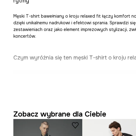
rytmy
Męski T-shirt bawełniany o kroju relaxed fit łączy komfort 
dzięki unikalnemu nadrukowi i efektowi sprania. Sprawdzi s
zestawieniach oraz jako element imprezowych stylizacji, zw
koncertów.
Czym wyróżnia się ten męski T-shirt o kroju rela
Krój
relaxed fit
nie krępuje ruchów, sprzyjając swobodz
Wykonany z
miękkiej bawełny
w splocie single jerse
przewiewność.
Zobacz wybrane dla Ciebie
Klasyczny krótki rękaw
sprawia, że koszulka jest uni
stylizacji.