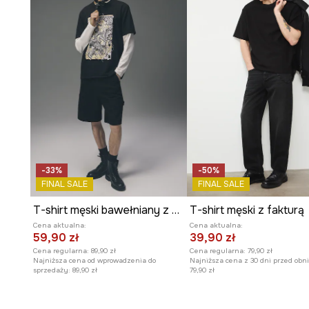
Okrągły dekolt
podkreśla ponadczasowy charakter, do
Struktura
single jersey
z efektem sprania nadaje kosz
swobodny wygląd.
Wyrazisty nadruk
z motywem muzycznym dodaje kosz
charakteru.
-33%
-50%
FINAL SALE
FINAL SALE
T-shirt męski bawełniany z kolekcji Tattoo Art by Mattia Provezza
T-shirt męski z fakturą
Cena aktualna:
Cena aktualna:
59,90 zł
39,90 zł
Cena regularna:
89,90 zł
Cena regularna:
79,90 zł
Najniższa cena od wprowadzenia do
Najniższa cena z 30 dni przed obni
sprzedaży:
89,90 zł
79,90 zł