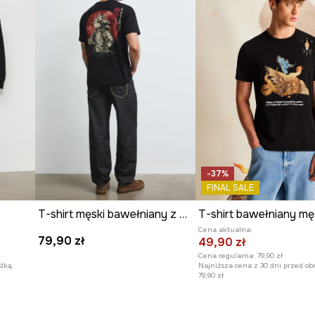
dając komfortu.
ulce modny,
ulce unikatowego
-37%
FINAL SALE
T-shirt męski bawełniany z nadrukiem
Cena aktualna:
79,90 zł
49,90 zł
Cena regularna:
79,90 zł
żką:
Najniższa cena z 30 dni przed ob
79,90 zł