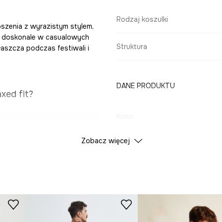
Rodzaj koszulki
noszenia z wyrazistym stylem,
ię doskonale w casualowych
Struktura
łaszcza podczas festiwali i
DANE PRODUKTU
xed fit?
Kolor
ie przez cały dzień.
Zobacz więcej
ID Produktu
RS26
y, wspomaga
Producent
wersalną bazą