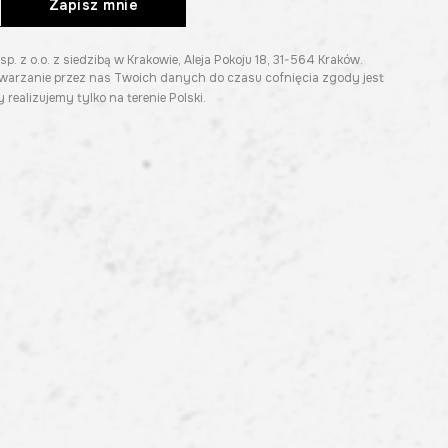
Zapisz mnie
z o.o. z siedzibą w Krakowie, Aleja Pokoju 18, 31-564 Kraków.
twarzanie przez nas Twoich danych do czasu cofnięcia zgody jest
 realizujemy tylko na terenie Polski.