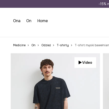
Wysyłka n
-15% n
Ona
On
Home
Medicine
On
Odzież
T-shirty
T-shirt męski bawełnia
Video