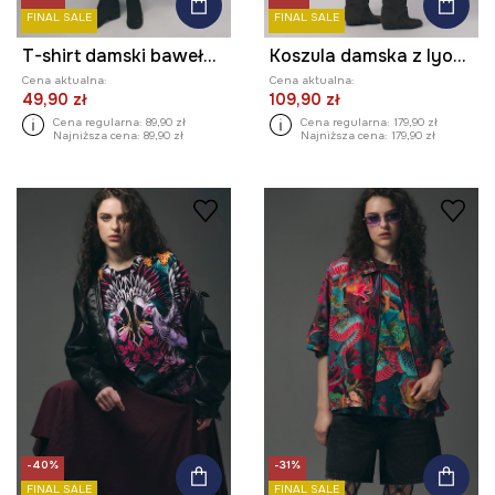
FINAL SALE
FINAL SALE
T-shirt damski bawełniany z kolekcji Tattoo Art by Marcel Ustowski (MUS TATTOO)
Koszula damska z lyocellem z kolekcji Tattoo Art by Tuan Nguyen
Cena aktualna:
Cena aktualna:
49,90 zł
109,90 zł
Cena regularna:
89,90 zł
Cena regularna:
179,90 zł
Najniższa cena:
89,90 zł
Najniższa cena:
179,90 zł
-40%
-31%
FINAL SALE
FINAL SALE