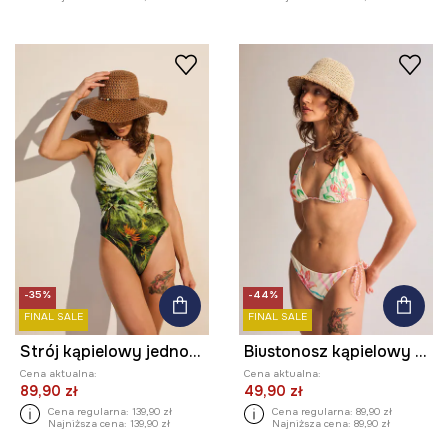
-35%
-44%
FINAL SALE
FINAL SALE
Strój kąpielowy jednoczęściowy damski z motywem roślinnym
Biustonosz kąpielowy damski z haftem
Cena aktualna:
Cena aktualna:
89,90 zł
49,90 zł
Cena regularna:
139,90 zł
Cena regularna:
89,90 zł
Najniższa cena:
139,90 zł
Najniższa cena:
89,90 zł