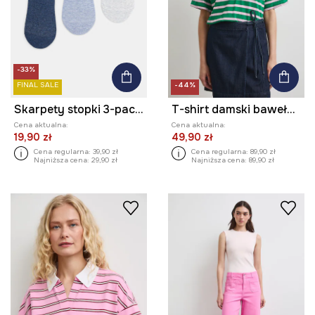
-33%
FINAL SALE
-44%
Skarpety stopki 3-pack damskie z bawełną melanżowe
T-shirt damski bawełniany w paski
Cena aktualna:
Cena aktualna:
19,90 zł
49,90 zł
Cena regularna:
39,90 zł
Cena regularna:
89,90 zł
Najniższa cena:
29,90 zł
Najniższa cena:
89,90 zł