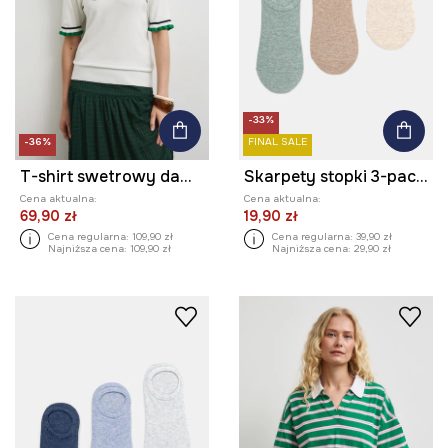
-33%
-36%
FINAL SALE
T-shirt swetrowy damski z wiskozą
Skarpety stopki 3-pack damskie z bawełną melanżowe
Cena aktualna:
Cena aktualna:
69,90 zł
19,90 zł
Cena regularna:
109,90 zł
Cena regularna:
39,90 zł
Najniższa cena:
109,90 zł
Najniższa cena:
29,90 zł