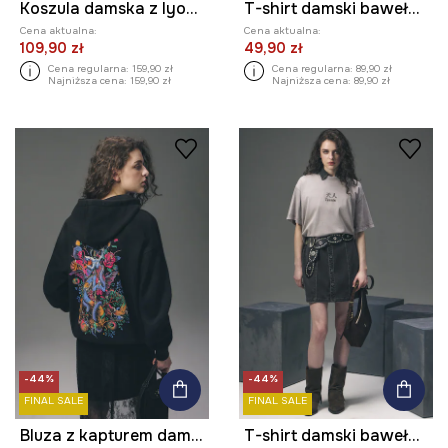
Koszula damska z lyocellu z kolekcji Tattoo Art by Mattia Provezza
T-shirt damski bawełniany z nadrukiem z kolekcji Tattoo Art by Mattia Provezza
Cena aktualna:
Cena aktualna:
109,90 zł
49,90 zł
Cena regularna:
159,90 zł
Cena regularna:
89,90 zł
Najniższa cena:
159,90 zł
Najniższa cena:
89,90 zł
-44%
-44%
FINAL SALE
FINAL SALE
Bluza z kapturem damska z bawełną z kolekcji Tattoo Art by Mattia Provezza
T-shirt damski bawełniany z kolekcji Tattoo Art by Tuan Nguyen