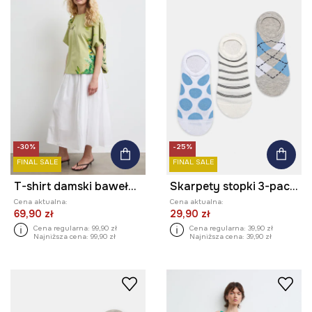
-30%
-25%
FINAL SALE
FINAL SALE
T-shirt damski bawełniany z elastanem
Skarpety stopki 3-pack damskie z bawełną
Cena aktualna:
Cena aktualna:
69,90 zł
29,90 zł
Cena regularna:
99,90 zł
Cena regularna:
39,90 zł
Najniższa cena:
99,90 zł
Najniższa cena:
39,90 zł