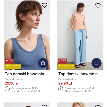
-40%
-40%
FINAL SALE
FINAL SALE
Top damski bawełniany z elastanem z efektem sprania
Top damski bawełniany z elastanem z efektem sprania
Cena aktualna:
Cena aktualna:
29,90 zł
29,90 zł
Cena regularna:
49,90 zł
Cena regularna:
49,90 zł
Najniższa cena:
49,90 zł
Najniższa cena:
49,90 zł