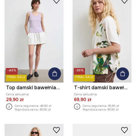
-40%
-30%
FINAL SALE
FINAL SALE
Top damski bawełniany z elastanem z efektem sprania
T-shirt damski bawełniany z elastanem
Cena aktualna:
Cena aktualna:
29,90 zł
69,90 zł
Cena regularna:
49,90 zł
Cena regularna:
99,90 zł
Najniższa cena:
49,90 zł
Najniższa cena:
99,90 zł