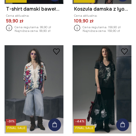
T-shirt damski bawełniany z kolekcji Tattoo Art by Pietro Stigmata
Koszula damska z lyocellu z kolekcji Tattoo Art by Tuan Nguyen
Cena aktualna:
Cena aktualna:
59,90 zł
109,90 zł
Cena regularna:
99,90 zł
Cena regularna:
159,90 zł
Najniższa cena:
99,90 zł
Najniższa cena:
159,90 zł
-31%
-44%
FINAL SALE
FINAL SALE