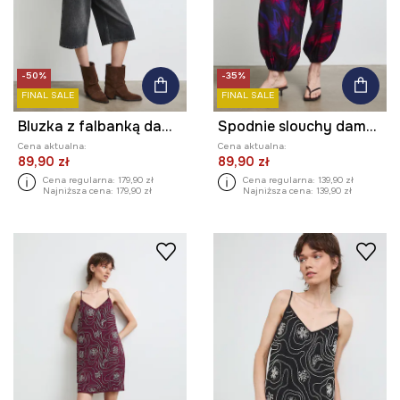
-50%
-35%
FINAL SALE
FINAL SALE
Bluzka z falbanką damska z haftami
Spodnie slouchy damskie z wiskozą
Cena aktualna:
Cena aktualna:
89,90 zł
89,90 zł
Cena regularna:
179,90 zł
Cena regularna:
139,90 zł
Najniższa cena:
179,90 zł
Najniższa cena:
139,90 zł