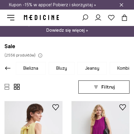
Kupon -15% w appce! Pobierz i skorzystaj »
Darmowa dostawa do salonów
Psst… mamy dla Ciebie kupon -15% na modele nieprzecenione.
Dowiedz się więcej »
Sale
(
2556
produktów
)
bielizna
bluzy
jeansy
kombin
Filtruj