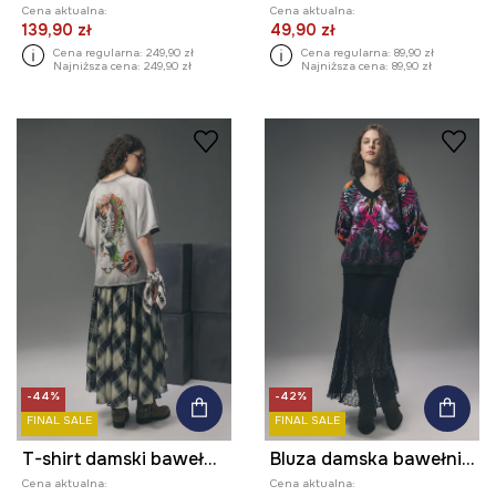
Cena aktualna:
Cena aktualna:
139,90 zł
49,90 zł
Cena regularna:
249,90 zł
Cena regularna:
89,90 zł
Najniższa cena:
249,90 zł
Najniższa cena:
89,90 zł
-44%
-42%
FINAL SALE
FINAL SALE
T-shirt damski bawełniany z kolekcji Tattoo Art by Pietro Stigmata
Bluza damska bawełniana z kolekcji Tattoo Art by Pietro Stigmata
Cena aktualna:
Cena aktualna: