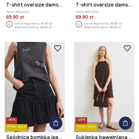
T-shirt oversize damski z modalem
T-shirt oversize damski z modalem
Cena aktualna:
Cena aktualna:
69,90 zł
69,90 zł
Cena regularna:
99,90 zł
Cena regularna:
99,90 zł
Najniższa cena:
99,90 zł
Najniższa cena:
99,90 zł
-41%
-20%
FINAL SALE
FINAL SALE
Spódnica bombka jeansowa gładka
Sukienka bawełniana z haftami