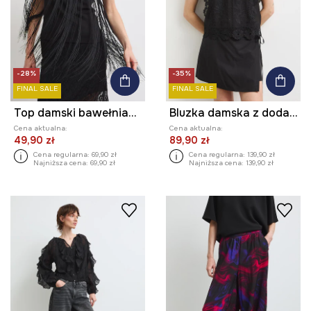
-28%
-35%
FINAL SALE
FINAL SALE
Top damski bawełniany z elastanem gładki
Bluzka damska z dodatkiem lnu z koronką
Cena aktualna:
Cena aktualna:
49,90 zł
89,90 zł
Cena regularna:
69,90 zł
Cena regularna:
139,90 zł
Najniższa cena:
69,90 zł
Najniższa cena:
139,90 zł