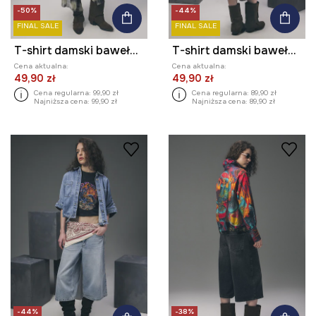
-50%
-44%
FINAL SALE
FINAL SALE
T-shirt damski bawełniany z kolekcji Tattoo Art by Mattia Provezza
T-shirt damski bawełniany z kolekcji Tattoo Art by Marcel Ustowski (MUS TATTOO)
Cena aktualna:
Cena aktualna:
49,90 zł
49,90 zł
Cena regularna:
99,90 zł
Cena regularna:
89,90 zł
Najniższa cena:
99,90 zł
Najniższa cena:
89,90 zł
-44%
-38%