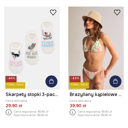
-40%
-42%
FINAL SALE
FINAL SALE
Skarpety stopki 3-pack damskie z bawełną
Brazyliany kąpielowe damskie w kwiaty
Cena aktualna:
Cena aktualna:
29,90 zł
39,90 zł
Cena regularna:
49,90 zł
Cena regularna:
69,90 zł
Najniższa cena:
49,90 zł
Najniższa cena:
69,90 zł