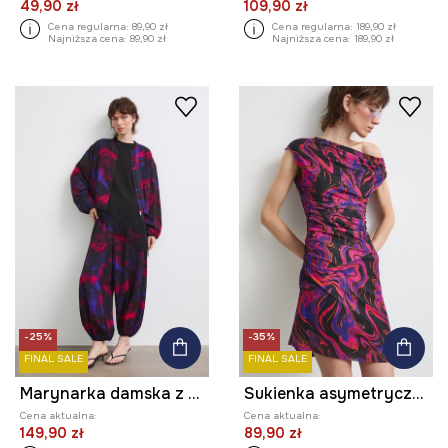
49,90 zł
109,90 zł
Cena regularna:
89,90 zł
Cena regularna:
189,90 zł
Najniższa cena:
89,90 zł
Najniższa cena:
189,90 zł
-25%
-35%
FINAL SALE
FINAL SALE
Marynarka damska z wiskozą
Sukienka asymetryczna
Cena aktualna:
Cena aktualna:
149,90 zł
89,90 zł