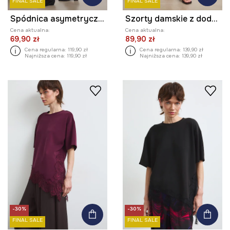
FINAL SALE
FINAL SALE
Spódnica asymetryczna żakardowa
Szorty damskie z dodatkiem lnu gładkie
Cena aktualna:
Cena aktualna:
69,90 zł
89,90 zł
Cena regularna:
119,90 zł
Cena regularna:
139,90 zł
Najniższa cena:
119,90 zł
Najniższa cena:
139,90 zł
-30%
-30%
FINAL SALE
FINAL SALE