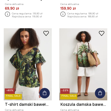
Cena aktualna:
Cena aktualna:
69,90 zł
159,90 zł
Cena regularna:
119,90 zł
Cena regularna:
199,90 zł
Najniższa cena:
119,90 zł
Najniższa cena:
199,90 zł
-40%
-22%
FINAL SALE
FINAL SALE
T-shirt damski bawełniany z elastanem z motywem roślinnym
Koszula damska bawełniana
Cena aktualna:
Cena aktualna: