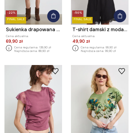
-22%
-50%
FINAL SALE
FINAL SALE
Sukienka drapowana koronkowa
T-shirt damski z modalem
Cena aktualna:
Cena aktualna:
69,90 zł
49,90 zł
Cena regularna:
139,90 zł
Cena regularna:
99,90 zł
Najniższa cena:
89,90 zł
Najniższa cena:
99,90 zł