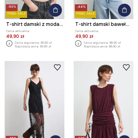
-50%
-44%
FINAL SALE
FINAL SALE
T-shirt damski z modalem
T-shirt damski bawełniany z elastanem z motywem roślinnym
Cena aktualna:
Cena aktualna:
49,90 zł
49,90 zł
Cena regularna:
99,90 zł
Cena regularna:
89,90 zł
Najniższa cena:
99,90 zł
Najniższa cena:
89,90 zł