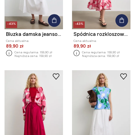
-43%
-43%
Bluzka damska jeansowa gładka
Spódnica rozkloszowana bawełniana w kwiaty
Cena aktualna:
Cena aktualna:
89,90 zł
89,90 zł
Cena regularna:
159,90 zł
Cena regularna:
159,90 zł
Najniższa cena:
159,90 zł
Najniższa cena:
159,90 zł