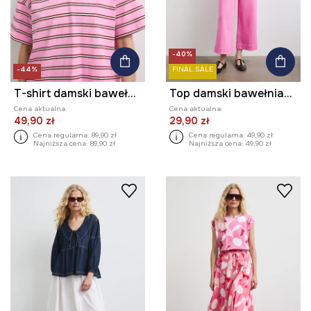
-40%
-44%
FINAL SALE
T-shirt damski bawełniany w paski
Top damski bawełniany z elastanem gładki
Cena aktualna:
Cena aktualna:
49,90 zł
29,90 zł
Cena regularna:
89,90 zł
Cena regularna:
49,90 zł
Najniższa cena:
89,90 zł
Najniższa cena:
49,90 zł