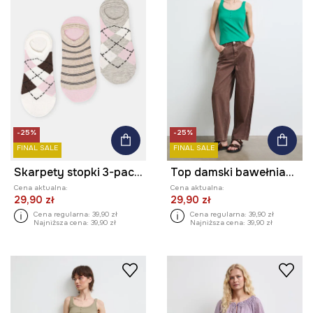
-25%
-25%
FINAL SALE
FINAL SALE
Skarpety stopki 3-pack damskie z bawełną
Top damski bawełniany z elastanem gładki
Cena aktualna:
Cena aktualna:
29,90 zł
29,90 zł
Cena regularna:
39,90 zł
Cena regularna:
39,90 zł
Najniższa cena:
39,90 zł
Najniższa cena:
39,90 zł