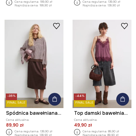
Cena regularna:
199,90 zł
Cena regularna:
139,90 zł
Najniższa cena:
199,90 zł
Najniższa cena:
139,90 zł
-35%
-44%
FINAL SALE
FINAL SALE
Spódnica bawełniana gładka
Top damski bawełniany z koronkowymi wstawkami
Cena aktualna:
Cena aktualna:
89,90 zł
49,90 zł
Cena regularna:
139,90 zł
Cena regularna:
89,90 zł
Najniższa cena:
139,90 zł
Najniższa cena:
89,90 zł