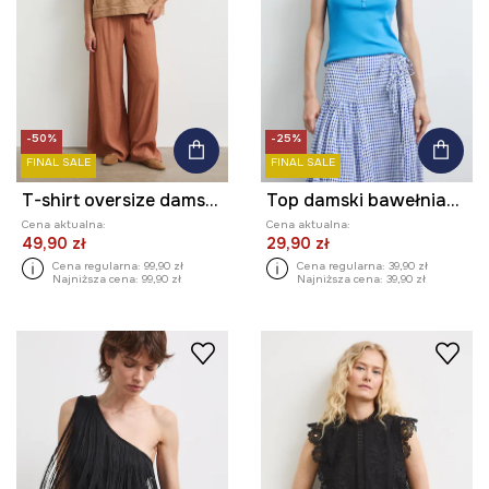
-50%
-25%
FINAL SALE
FINAL SALE
T-shirt oversize damski bawełniany gładki
Top damski bawełniany z elastanem gładki
Cena aktualna:
Cena aktualna:
49,90 zł
29,90 zł
Cena regularna:
99,90 zł
Cena regularna:
39,90 zł
Najniższa cena:
99,90 zł
Najniższa cena:
39,90 zł