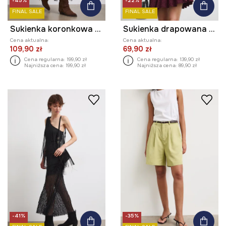
-45%
-22%
FINAL SALE
FINAL SALE
Sukienka koronkowa w kwiaty
Sukienka drapowana koronkowa
Cena aktualna:
Cena aktualna:
109,90 zł
69,90 zł
Cena regularna:
199,90 zł
Cena regularna:
139,90 zł
Najniższa cena:
199,90 zł
Najniższa cena:
89,90 zł
-41%
-35%