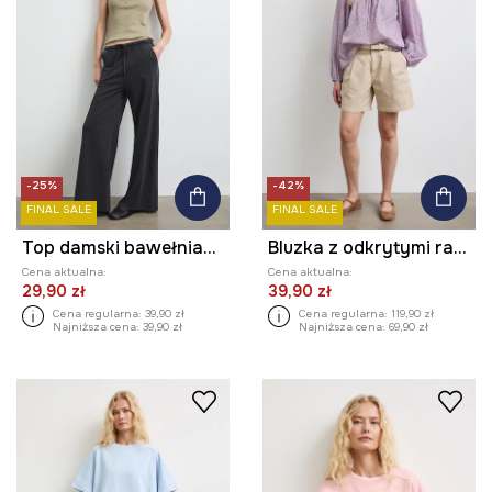
-25%
-42%
FINAL SALE
FINAL SALE
Top damski bawełniany z elastanem gładki
Bluzka z odkrytymi ramionami damska bawełniana
Cena aktualna:
Cena aktualna:
29,90 zł
39,90 zł
Cena regularna:
39,90 zł
Cena regularna:
119,90 zł
Najniższa cena:
39,90 zł
Najniższa cena:
69,90 zł