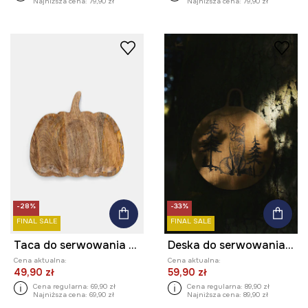
Najniższa cena:
79,90 zł
Najniższa cena:
79,90 zł
-28%
-33%
FINAL SALE
FINAL SALE
Taca do serwowania drewniana - dynia
Deska do serwowania drewniana z grawerem
Cena aktualna:
Cena aktualna:
49,90 zł
59,90 zł
Cena regularna:
69,90 zł
Cena regularna:
89,90 zł
Najniższa cena:
69,90 zł
Najniższa cena:
89,90 zł