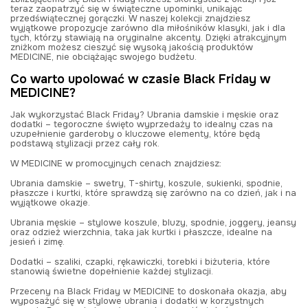
teraz zaopatrzyć się w świąteczne upominki, unikając
przedświątecznej gorączki. W naszej kolekcji znajdziesz
wyjątkowe propozycje zarówno dla miłośników klasyki, jak i dla
tych, którzy stawiają na oryginalne akcenty. Dzięki atrakcyjnym
zniżkom
możesz cieszyć się wysoką jakością produktów
MEDICINE, nie obciążając swojego budżetu.
Co warto upolować w czasie Black Friday w
MEDICINE?
Jak wykorzystać Black Friday? Ubrania damskie i męskie oraz
dodatki – tegoroczne święto wyprzedaży to idealny czas na
uzupełnienie garderoby o kluczowe elementy, które będą
podstawą stylizacji przez cały rok.
W MEDICINE w promocyjnych cenach znajdziesz:
Ubrania damskie – swetry, T-shirty, koszule, sukienki, spodnie,
płaszcze i kurtki, które sprawdzą się zarówno na co dzień, jak i na
wyjątkowe okazje.
Ubrania męskie – stylowe koszule, bluzy, spodnie, joggery, jeansy
oraz odzież wierzchnia, taka jak kurtki i płaszcze, idealne na
jesień i zimę.
Dodatki – szaliki, czapki, rękawiczki, torebki i biżuteria, które
stanowią świetne dopełnienie każdej stylizacji.
Przeceny na Black Friday w MEDICINE to doskonała okazja, aby
wyposażyć się w stylowe ubrania i dodatki w korzystnych