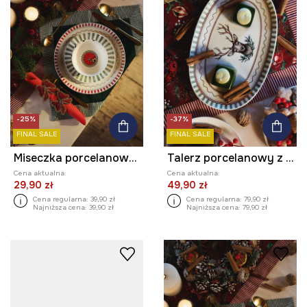
-25%
-37%
FINAL SALE
FINAL SALE
Miseczka porcelanowa 440 ml
Talerz porcelanowy z ozdobnym wzorem
Cena aktualna:
Cena aktualna:
29,90 zł
49,90 zł
Cena regularna:
39,90 zł
Cena regularna:
79,90 zł
Najniższa cena:
39,90 zł
Najniższa cena:
79,90 zł