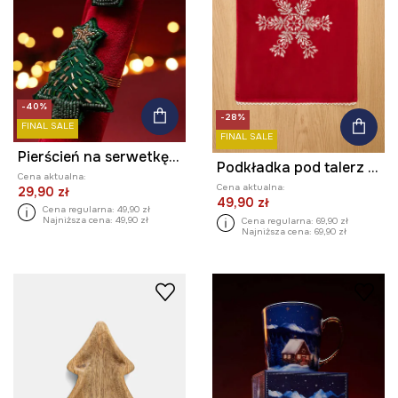
-40%
-28%
FINAL SALE
FINAL SALE
Pierścień na serwetkę - świąteczna choinka (2-pack)
Podkładka pod talerz świąteczna 35 x 45 cm (2-pack)
Cena aktualna:
Cena aktualna:
29,90 zł
49,90 zł
Cena regularna:
49,90 zł
Najniższa cena:
49,90 zł
Cena regularna:
69,90 zł
Najniższa cena:
69,90 zł