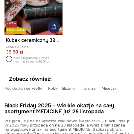
-42%
FINAL SALE
Kubek ceramiczny 390 ml świąteczny
Cena aktualna:
39,90 zł
Cena regularna:
69,90 zł
Najniższa cena:
69,90 zł
Zobacz również:
Podkładki i serwetki
Kubki i filiżanki
Talerze
Miseczki
Black Friday 2025 – wielkie okazje na cały
asortyment MEDICINE już 28 listopada
Przygotuj się na największe zakupowe święto roku – Black Friday!
W 2025 roku przypada on na 28 listopada, a wraz z nim szansa
na wyjątkowe zniżki na asortyment MEDICINE. Szukasz ubrań,
które pozwolą Ci wyrazić siebie i podkreślić unikalny styl? A może