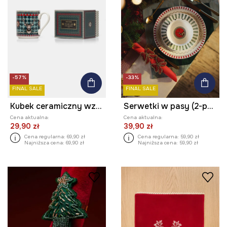
-57%
-33%
FINAL SALE
FINAL SALE
Kubek ceramiczny wzorzysty 390 ml
Serwetki w pasy (2-pack)
Cena aktualna:
Cena aktualna:
29,90 zł
39,90 zł
Cena regularna:
69,90 zł
Cena regularna:
59,90 zł
Najniższa cena:
69,90 zł
Najniższa cena:
59,90 zł