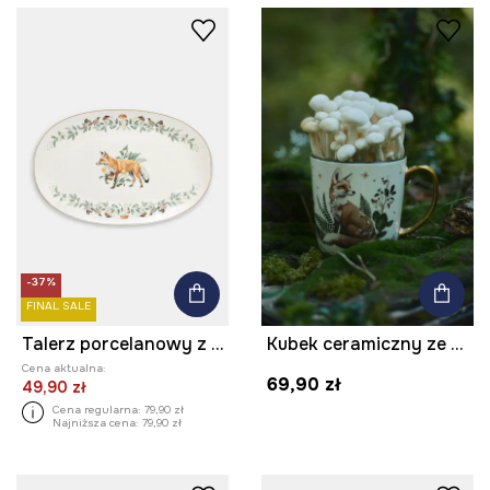
-37%
FINAL SALE
Talerz porcelanowy z ozdobnym wzorem
Kubek ceramiczny ze zwierzęcym motywem
Cena aktualna:
69,90 zł
49,90 zł
Cena regularna:
79,90 zł
Najniższa cena:
79,90 zł