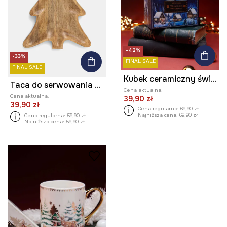
-42%
-33%
FINAL SALE
FINAL SALE
Kubek ceramiczny świąteczny 460 ml
Taca do serwowania drewniana - choinka
Cena aktualna:
Cena aktualna:
39,90 zł
39,90 zł
Cena regularna:
69,90 zł
Najniższa cena:
69,90 zł
Cena regularna:
59,90 zł
Najniższa cena:
59,90 zł