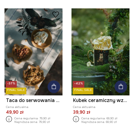
-37%
-42%
FINAL SALE
FINAL SALE
Taca do serwowania drewniana (3-pack)
Kubek ceramiczny wzorzysty 460 ml
Cena aktualna:
Cena aktualna:
49,90 zł
39,90 zł
Cena regularna:
79,90 zł
Cena regularna:
69,90 zł
Najniższa cena:
79,90 zł
Najniższa cena:
69,90 zł