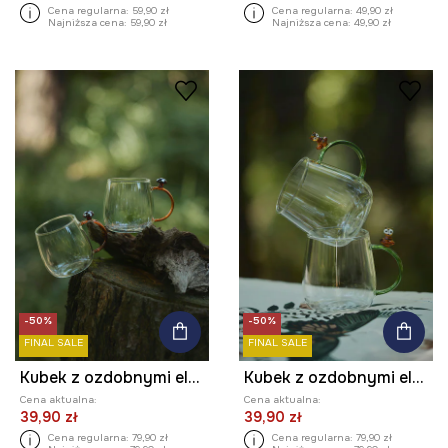
Cena regularna:
59,90 zł
Cena regularna:
49,90 zł
Najniższa cena:
59,90 zł
Najniższa cena:
49,90 zł
-50%
-50%
FINAL SALE
FINAL SALE
Kubek z ozdobnymi elementami (2-pack)
Kubek z ozdobnymi elementami (2-pack)
Cena aktualna:
Cena aktualna:
39,90 zł
39,90 zł
Cena regularna:
79,90 zł
Cena regularna:
79,90 zł