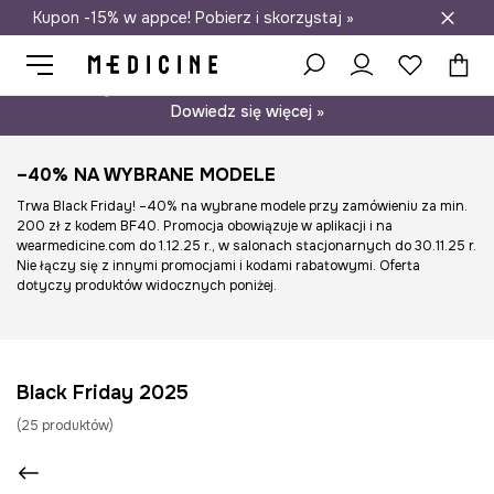
Kupon -15% w appce! Pobierz i skorzystaj »
Darmowa dostawa do salonów
Psst… mamy dla Ciebie kupon -15% na modele nieprzecenione.
Dowiedz się więcej »
–40% NA WYBRANE MODELE
Trwa Black Friday! –40% na wybrane modele przy zamówieniu za min.
200 zł z kodem BF40. Promocja obowiązuje w aplikacji i na
wearmedicine.com do 1.12.25 r., w salonach stacjonarnych do 30.11.25 r.
Nie łączy się z innymi promocjami i kodami rabatowymi. Oferta
dotyczy produktów widocznych poniżej.
Black Friday 2025
(
25
produktów
)