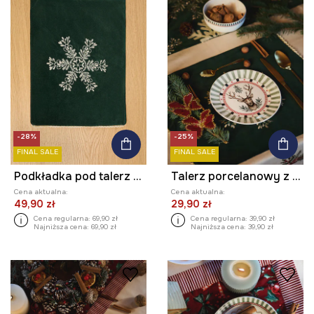
-28%
-25%
FINAL SALE
FINAL SALE
Podkładka pod talerz świąteczna 35 x 45 cm (2-pack)
Talerz porcelanowy z ozdobnym wzorem
Cena aktualna:
Cena aktualna:
49,90 zł
29,90 zł
Cena regularna:
69,90 zł
Cena regularna:
39,90 zł
Najniższa cena:
69,90 zł
Najniższa cena:
39,90 zł