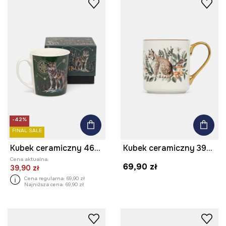
-42%
FINAL SALE
Kubek ceramiczny 460 ml wzorzysty
Kubek ceramiczny 390 ml z ozdobnym wzorem
Cena aktualna:
69,90 zł
39,90 zł
Cena regularna:
69,90 zł
Najniższa cena:
69,90 zł