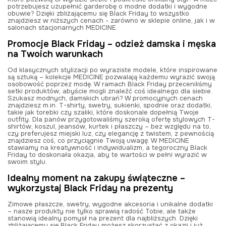
potrzebujesz uzupełnić garderobę o modne dodatki i wygodne
obuwie? Dzięki zbliżającemu się Black Friday to wszystko
znajdziesz w niższych cenach
-
zarówno w sklepie online, jak i w
salonach stacjonarnych MEDICINE.
Promocje Black Friday – odzież damska i męska
na Twoich warunkach
Od klasycznych stylizacji po wyraziste modele, które inspirowane
są sztuką – kolekcje MEDICINE pozwalają każdemu wyrazić swoją
osobowość poprzez modę. W ramach Black Friday przeceniliśmy
setki produktów, abyście mogli znaleźć coś idealnego dla siebie.
Szukasz modnych, damskich ubrań? W promocyjnych cenach
znajdziesz m.in. T-shirty, swetry, sukienki, spodnie oraz dodatki,
takie jak torebki czy szaliki, które doskonale dopełnią Twoje
outfity. Dla panów przygotowaliśmy szeroką ofertę stylowych T-
shirtów, koszul, jeansów, kurtek i płaszczy – bez względu na to,
czy preferujesz miejski luz, czy elegancję z twistem, z pewnością
znajdziesz coś, co przyciągnie Twoją uwagę. W MEDICINE
stawiamy na kreatywność i indywidualizm, a tegoroczny Black
Friday to doskonała okazja, aby te wartości w pełni wyrazić w
swoim stylu.
Idealny moment na zakupy świąteczne –
wykorzystaj Black Friday na prezenty
Zimowe płaszcze, swetry, wygodne akcesoria i unikalne dodatki
– nasze produkty nie tylko sprawią radość Tobie, ale także
stanowią idealny pomysł na prezent dla najbliższych. Dzięki
zbliżającemu się Black Friday możesz skorzystać z okazji i już