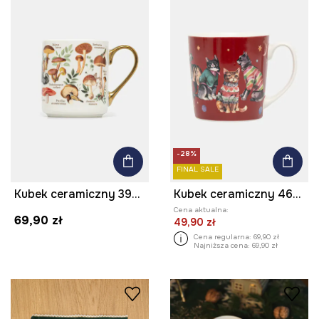
-28%
FINAL SALE
Kubek ceramiczny 390 ml z ozdobnym wzorem
Kubek ceramiczny 460 ml w koty
Cena aktualna:
69,90 zł
49,90 zł
Cena regularna:
69,90 zł
Najniższa cena:
69,90 zł