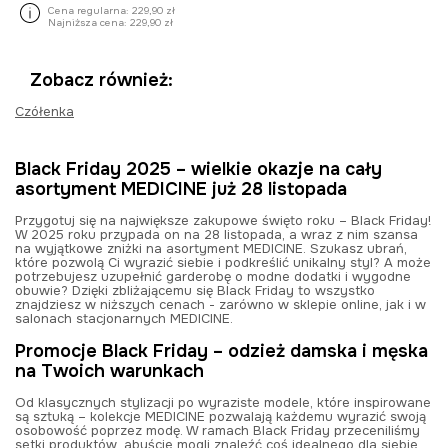
Cena regularna:
229,90 zł
Najniższa cena:
229,90 zł
Zobacz również:
Czółenka
Black Friday 2025 – wielkie okazje na cały
asortyment MEDICINE już 28 listopada
Przygotuj się na największe zakupowe święto roku – Black Friday!
W 2025 roku przypada on na 28 listopada, a wraz z nim szansa
na wyjątkowe zniżki na asortyment MEDICINE. Szukasz ubrań,
które pozwolą Ci wyrazić siebie i podkreślić unikalny styl? A może
potrzebujesz uzupełnić garderobę o modne dodatki i wygodne
obuwie? Dzięki zbliżającemu się Black Friday to wszystko
znajdziesz w niższych cenach
-
zarówno w sklepie online, jak i w
salonach stacjonarnych MEDICINE.
Promocje Black Friday – odzież damska i męska
na Twoich warunkach
Od klasycznych stylizacji po wyraziste modele, które inspirowane
są sztuką – kolekcje MEDICINE pozwalają każdemu wyrazić swoją
osobowość poprzez modę. W ramach Black Friday przeceniliśmy
setki produktów, abyście mogli znaleźć coś idealnego dla siebie.