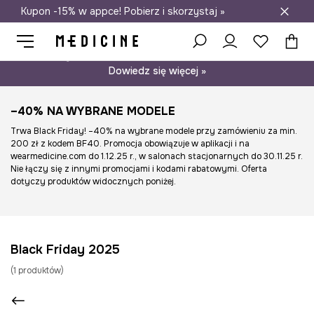
Kupon -15% w appce! Pobierz i skorzystaj »
Darmowa dostawa do salonów
Psst… mamy dla Ciebie kupon -15% na modele nieprzecenione.
Dowiedz się więcej »
–40% NA WYBRANE MODELE
Trwa Black Friday! –40% na wybrane modele przy zamówieniu za min.
200 zł z kodem BF40. Promocja obowiązuje w aplikacji i na
wearmedicine.com do 1.12.25 r., w salonach stacjonarnych do 30.11.25 r.
Nie łączy się z innymi promocjami i kodami rabatowymi. Oferta
dotyczy produktów widocznych poniżej.
Black Friday 2025
(
1
produktów
)