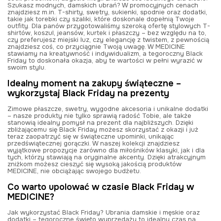
Szukasz modnych, damskich ubrań? W promocyjnych cenach
znajdziesz m.in. T-shirty, swetry, sukienki, spodnie oraz dodatki,
takie jak torebki czy szaliki, które doskonale dopełnią Twoje
outfity. Dla panów przygotowaliśmy szeroką ofertę stylowych T-
shirtów, koszul, jeansów, kurtek i płaszczy – bez względu na to,
czy preferujesz miejski luz, czy elegancję z twistem, z pewnością
znajdziesz coś, co przyciągnie Twoją uwagę. W MEDICINE
stawiamy na kreatywność i indywidualizm, a tegoroczny Black
Friday to doskonała okazja, aby te wartości w pełni wyrazić w
swoim stylu.
Idealny moment na zakupy świąteczne –
wykorzystaj Black Friday na prezenty
Zimowe płaszcze, swetry, wygodne akcesoria i unikalne dodatki
– nasze produkty nie tylko sprawią radość Tobie, ale także
stanowią idealny pomysł na prezent dla najbliższych. Dzięki
zbliżającemu się Black Friday możesz skorzystać z okazji i już
teraz zaopatrzyć się w świąteczne upominki, unikając
przedświątecznej gorączki. W naszej kolekcji znajdziesz
wyjątkowe propozycje zarówno dla miłośników klasyki, jak i dla
tych, którzy stawiają na oryginalne akcenty. Dzięki atrakcyjnym
zniżkom
możesz cieszyć się wysoką jakością produktów
MEDICINE, nie obciążając swojego budżetu.
Co warto upolować w czasie Black Friday w
MEDICINE?
Jak wykorzystać Black Friday? Ubrania damskie i męskie oraz
dodatki – tegoroczne święto wyprzedaży to idealny czas na