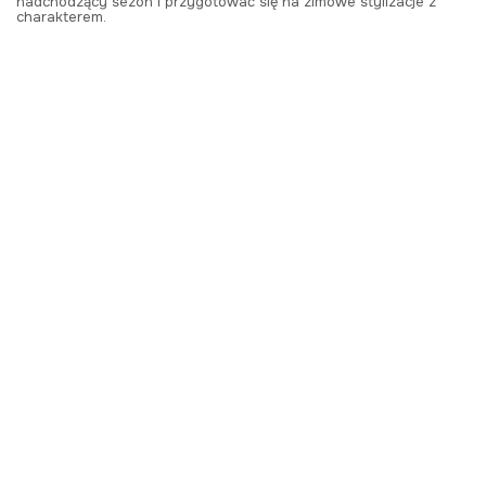
nadchodzący sezon i przygotować się na zimowe stylizacje z
charakterem.