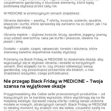
uzupełnienie garderoby o kluczowe elementy, które będą
podstawą stylizacji przez cały rok.
W MEDICINE w promocyjnych cenach znajdziesz:
Ubrania damskie – swetry, T-shirty, koszule, sukienki, spodnie,
płaszcze i kurtki, które sprawdzą się zarówno na co dzień, jak i na
wyjątkowe okazje.
Ubrania męskie – stylowe koszule, bluzy, spodnie, joggery, jeansy
oraz odzież wierzchnia, taka jak kurtki i płaszcze, idealne na
jesień i zimę.
Dodatki – szaliki, czapki, rękawiczki, torebki i biżuteria, które
stanowią świetne dopełnienie każdej stylizacji.
Przeceny na Black Friday w MEDICINE to doskonała okazja, aby
wyposażyć się w stylowe ubrania i dodatki w korzystnych
cenach. Bez względu na to, czy chcesz odświeżyć swoją
garderobę, czy poszukujesz prezentów dla bliskich, u nas
znajdziesz wszystko, czego potrzebujesz.
Nie przegap Black Friday w MEDICINE – Twoja
szansa na wyjątkowe okazje
Przygotowaliśmy dla Ciebie setki przecenionych produktów – od
klasycznych po te bardziej wyraziste, które wyróżniają się na tle
miejskiej estetyki. Sprawdź naszą ofertę i odkryj swoje ulubione
modele w nowych, atrakcyjnych cenach. Black Friday w MEDICINE
to idealny moment, by znaleźć coś dla siebie, uzupełnić szafę na