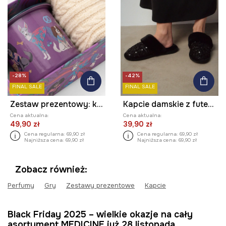
-28%
-42%
FINAL SALE
FINAL SALE
Zestaw prezentowy: kubek i skarpetki z warkoczowym splotem
Kapcie damskie z futerkiem
Cena aktualna:
Cena aktualna:
49,90 zł
39,90 zł
Cena regularna:
69,90 zł
Cena regularna:
69,90 zł
Najniższa cena:
69,90 zł
Najniższa cena:
69,90 zł
Zobacz również:
Perfumy
Gry
Zestawy prezentowe
Kapcie
Black Friday 2025 – wielkie okazje na cały
asortyment MEDICINE już 28 listopada