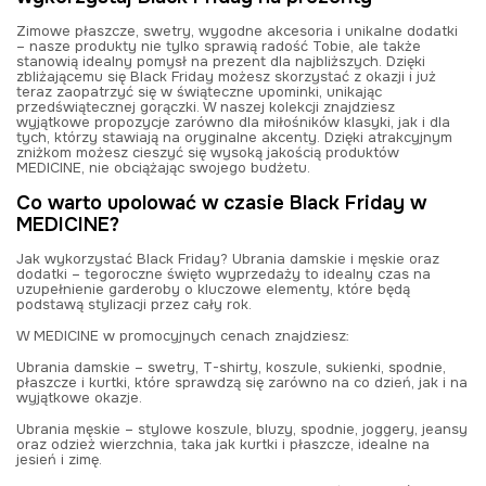
Zimowe płaszcze, swetry, wygodne akcesoria i unikalne dodatki
– nasze produkty nie tylko sprawią radość Tobie, ale także
stanowią idealny pomysł na prezent dla najbliższych. Dzięki
zbliżającemu się Black Friday możesz skorzystać z okazji i już
teraz zaopatrzyć się w świąteczne upominki, unikając
przedświątecznej gorączki. W naszej kolekcji znajdziesz
wyjątkowe propozycje zarówno dla miłośników klasyki, jak i dla
tych, którzy stawiają na oryginalne akcenty. Dzięki atrakcyjnym
zniżkom
możesz cieszyć się wysoką jakością produktów
MEDICINE, nie obciążając swojego budżetu.
Co warto upolować w czasie Black Friday w
MEDICINE?
Jak wykorzystać Black Friday? Ubrania damskie i męskie oraz
dodatki – tegoroczne święto wyprzedaży to idealny czas na
uzupełnienie garderoby o kluczowe elementy, które będą
podstawą stylizacji przez cały rok.
W MEDICINE w promocyjnych cenach znajdziesz:
Ubrania damskie – swetry, T-shirty, koszule, sukienki, spodnie,
płaszcze i kurtki, które sprawdzą się zarówno na co dzień, jak i na
wyjątkowe okazje.
Ubrania męskie – stylowe koszule, bluzy, spodnie, joggery, jeansy
oraz odzież wierzchnia, taka jak kurtki i płaszcze, idealne na
jesień i zimę.