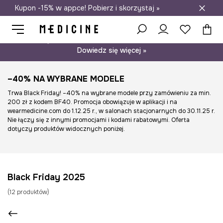
Kupon -15% w appce! Pobierz i skorzystaj »
Darmowa dostawa do salonów
Psst… mamy dla Ciebie kupon -15% na modele nieprzecenione.
Dowiedz się więcej »
–40% NA WYBRANE MODELE
Trwa Black Friday! –40% na wybrane modele przy zamówieniu za min.
200 zł z kodem BF40. Promocja obowiązuje w aplikacji i na
wearmedicine.com do 1.12.25 r., w salonach stacjonarnych do 30.11.25 r.
Nie łączy się z innymi promocjami i kodami rabatowymi. Oferta
dotyczy produktów widocznych poniżej.
Black Friday 2025
(
12
produktów
)