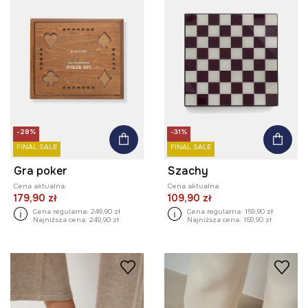
-28%
-31%
FINAL SALE
FINAL SALE
Gra poker
Szachy
Cena aktualna:
Cena aktualna:
179,90 zł
109,90 zł
Cena regularna:
249,90 zł
Cena regularna:
159,90 zł
Najniższa cena:
249,90 zł
Najniższa cena:
159,90 zł