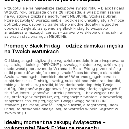
Przygotuj się na największe zakupowe święto roku – Black Friday!
W 2025 roku przypada on na 28 listopada, a wraz z nim szansa
na wyjątkowe zniżki na asortyment MEDICINE. Szukasz ubrań,
które pozwolą Ci wyrazić siebie i podkreślić unikalny styl? A może
potrzebujesz uzupełnić garderobę o modne dodatki i wygodne
obuwie? Dzięki zbliżającemu się Black Friday to wszystko
znajdziesz w niższych cenach
-
zarówno w sklepie online, jak i w
salonach stacjonarnych MEDICINE.
Promocje Black Friday – odzież damska i męska
na Twoich warunkach
Od klasycznych stylizacji po wyraziste modele, które inspirowane
są sztuką – kolekcje MEDICINE pozwalają każdemu wyrazić swoją
osobowość poprzez modę. W ramach Black Friday przeceniliśmy
setki produktów, abyście mogli znaleźć coś idealnego dla siebie.
Szukasz modnych, damskich ubrań? W promocyjnych cenach
znajdziesz m.in. T-shirty, swetry, sukienki, spodnie oraz dodatki,
takie jak torebki czy szaliki, które doskonale dopełnią Twoje
outfity. Dla panów przygotowaliśmy szeroką ofertę stylowych T-
shirtów, koszul, jeansów, kurtek i płaszczy – bez względu na to,
czy preferujesz miejski luz, czy elegancję z twistem, z pewnością
znajdziesz coś, co przyciągnie Twoją uwagę. W MEDICINE
stawiamy na kreatywność i indywidualizm, a tegoroczny Black
Friday to doskonała okazja, aby te wartości w pełni wyrazić w
swoim stylu.
Idealny moment na zakupy świąteczne –
wykorzystaj Black Friday na prezenty