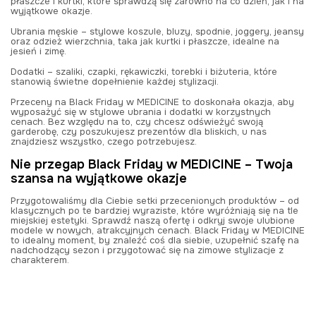
płaszcze i kurtki, które sprawdzą się zarówno na co dzień, jak i na
wyjątkowe okazje.
Ubrania męskie – stylowe koszule, bluzy, spodnie, joggery, jeansy
oraz odzież wierzchnia, taka jak kurtki i płaszcze, idealne na
jesień i zimę.
Dodatki – szaliki, czapki, rękawiczki, torebki i biżuteria, które
stanowią świetne dopełnienie każdej stylizacji.
Przeceny na Black Friday w MEDICINE to doskonała okazja, aby
wyposażyć się w stylowe ubrania i dodatki w korzystnych
cenach. Bez względu na to, czy chcesz odświeżyć swoją
garderobę, czy poszukujesz prezentów dla bliskich, u nas
znajdziesz wszystko, czego potrzebujesz.
Nie przegap Black Friday w MEDICINE – Twoja
szansa na wyjątkowe okazje
Przygotowaliśmy dla Ciebie setki przecenionych produktów – od
klasycznych po te bardziej wyraziste, które wyróżniają się na tle
miejskiej estetyki. Sprawdź naszą ofertę i odkryj swoje ulubione
modele w nowych, atrakcyjnych cenach. Black Friday w MEDICINE
to idealny moment, by znaleźć coś dla siebie, uzupełnić szafę na
nadchodzący sezon i przygotować się na zimowe stylizacje z
charakterem.