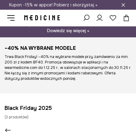
Kupon -15% w appce! Pobierz i skorzystaj »
Darmowa dostawa do salonów
Psst… mamy dla Ciebie kupon -15% na modele nieprzecenione.
Dowiedz się więcej »
–40% NA WYBRANE MODELE
Trwa Black Friday! –40% na wybrane modele przy zamówieniu za min.
200 zł z kodem BF40. Promocja obowiązuje w aplikacji i na
wearmedicine.com do 1.12.25 r., w salonach stacjonarnych do 30.11.25 r.
Nie łączy się z innymi promocjami i kodami rabatowymi. Oferta
dotyczy produktów widocznych poniżej.
Black Friday 2025
(
3
produktów
)