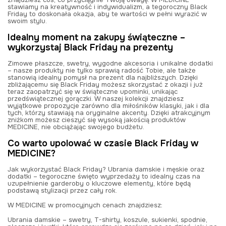
stawiamy na kreatywność i indywidualizm, a tegoroczny Black
Friday to doskonała okazja, aby te wartości w pełni wyrazić w
swoim stylu.
Idealny moment na zakupy świąteczne –
wykorzystaj Black Friday na prezenty
Zimowe płaszcze, swetry, wygodne akcesoria i unikalne dodatki
– nasze produkty nie tylko sprawią radość Tobie, ale także
stanowią idealny pomysł na prezent dla najbliższych. Dzięki
zbliżającemu się Black Friday możesz skorzystać z okazji i już
teraz zaopatrzyć się w świąteczne upominki, unikając
przedświątecznej gorączki. W naszej kolekcji znajdziesz
wyjątkowe propozycje zarówno dla miłośników klasyki, jak i dla
tych, którzy stawiają na oryginalne akcenty. Dzięki atrakcyjnym
zniżkom
możesz cieszyć się wysoką jakością produktów
MEDICINE, nie obciążając swojego budżetu.
Co warto upolować w czasie Black Friday w
MEDICINE?
Jak wykorzystać Black Friday? Ubrania damskie i męskie oraz
dodatki – tegoroczne święto wyprzedaży to idealny czas na
uzupełnienie garderoby o kluczowe elementy, które będą
podstawą stylizacji przez cały rok.
W MEDICINE w promocyjnych cenach znajdziesz:
Ubrania damskie – swetry, T-shirty, koszule, sukienki, spodnie,