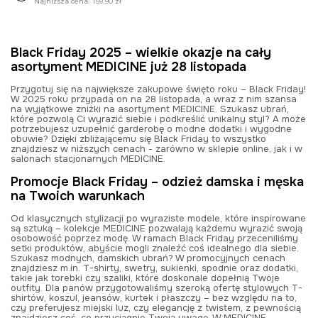
Najniższa cena:
159,90 zł
Black Friday 2025 – wielkie okazje na cały
asortyment MEDICINE już 28 listopada
Przygotuj się na największe zakupowe święto roku – Black Friday!
W 2025 roku przypada on na 28 listopada, a wraz z nim szansa
na wyjątkowe zniżki na asortyment MEDICINE. Szukasz ubrań,
które pozwolą Ci wyrazić siebie i podkreślić unikalny styl? A może
potrzebujesz uzupełnić garderobę o modne dodatki i wygodne
obuwie? Dzięki zbliżającemu się Black Friday to wszystko
znajdziesz w niższych cenach
-
zarówno w sklepie online, jak i w
salonach stacjonarnych MEDICINE.
Promocje Black Friday – odzież damska i męska
na Twoich warunkach
Od klasycznych stylizacji po wyraziste modele, które inspirowane
są sztuką – kolekcje MEDICINE pozwalają każdemu wyrazić swoją
osobowość poprzez modę. W ramach Black Friday przeceniliśmy
setki produktów, abyście mogli znaleźć coś idealnego dla siebie.
Szukasz modnych, damskich ubrań? W promocyjnych cenach
znajdziesz m.in. T-shirty, swetry, sukienki, spodnie oraz dodatki,
takie jak torebki czy szaliki, które doskonale dopełnią Twoje
outfity. Dla panów przygotowaliśmy szeroką ofertę stylowych T-
shirtów, koszul, jeansów, kurtek i płaszczy – bez względu na to,
czy preferujesz miejski luz, czy elegancję z twistem, z pewnością
znajdziesz coś, co przyciągnie Twoją uwagę. W MEDICINE