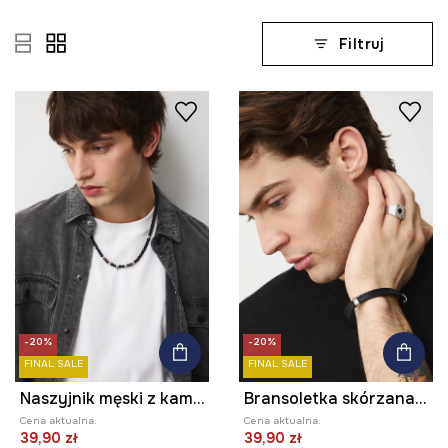
Filtruj
-20%
-20%
FINAL SALE
FINAL SALE
Naszyjnik męski z kamieniami naturalnymi
Bransoletka skórzana męska
Cena aktualna:
Cena aktualna:
39,90 zł
39,90 zł