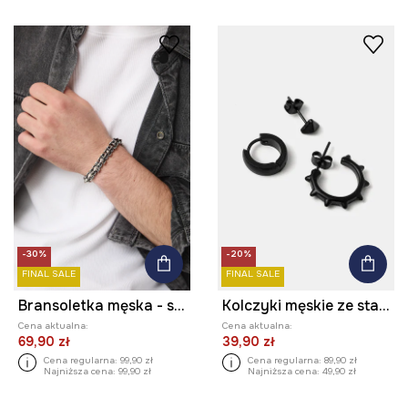
-30%
-20%
FINAL SALE
FINAL SALE
Bransoletka męska - smok
Kolczyki męskie ze stali nierdzewnej (3-pack)
Cena aktualna:
Cena aktualna:
69,90 zł
39,90 zł
Cena regularna:
99,90 zł
Cena regularna:
89,90 zł
Najniższa cena:
99,90 zł
Najniższa cena:
49,90 zł