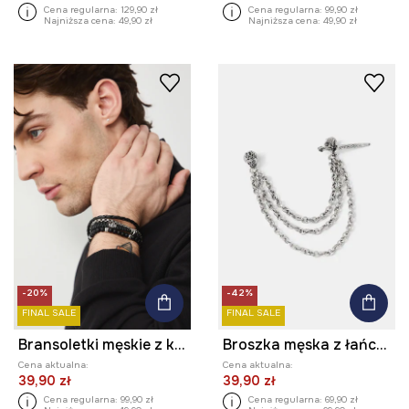
Cena regularna:
129,90 zł
Cena regularna:
99,90 zł
Najniższa cena:
49,90 zł
Najniższa cena:
49,90 zł
-20%
-42%
FINAL SALE
FINAL SALE
Bransoletki męskie z kamieniem naturalnym (3-pack)
Broszka męska z łańcuszkami
Cena aktualna:
Cena aktualna:
39,90 zł
39,90 zł
Cena regularna:
99,90 zł
Cena regularna:
69,90 zł