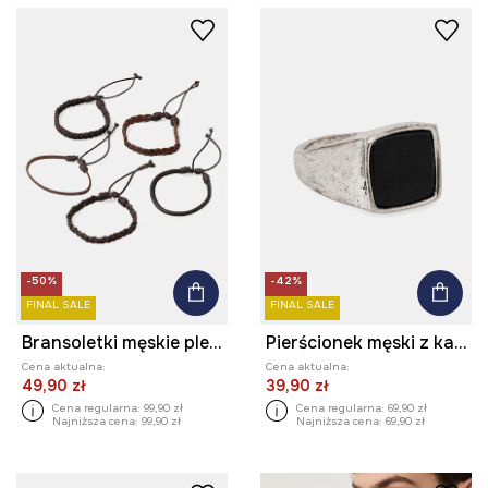
-50%
-42%
FINAL SALE
FINAL SALE
Bransoletki męskie plecione (5-pack) kolor multicolor
Pierścionek męski z kamieniem kolor srebrny
Cena aktualna:
Cena aktualna:
49,90 zł
39,90 zł
Cena regularna:
99,90 zł
Cena regularna:
69,90 zł
Najniższa cena:
99,90 zł
Najniższa cena:
69,90 zł