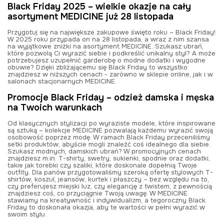
Black Friday 2025 – wielkie okazje na cały
asortyment MEDICINE już 28 listopada
Przygotuj się na największe zakupowe święto roku – Black Friday!
W 2025 roku przypada on na 28 listopada, a wraz z nim szansa
na wyjątkowe zniżki na asortyment MEDICINE. Szukasz ubrań,
które pozwolą Ci wyrazić siebie i podkreślić unikalny styl? A może
potrzebujesz uzupełnić garderobę o modne dodatki i wygodne
obuwie? Dzięki zbliżającemu się Black Friday to wszystko
znajdziesz w niższych cenach
-
zarówno w sklepie online, jak i w
salonach stacjonarnych MEDICINE.
Promocje Black Friday – odzież damska i męska
na Twoich warunkach
Od klasycznych stylizacji po wyraziste modele, które inspirowane
są sztuką – kolekcje MEDICINE pozwalają każdemu wyrazić swoją
osobowość poprzez modę. W ramach Black Friday przeceniliśmy
setki produktów, abyście mogli znaleźć coś idealnego dla siebie.
Szukasz modnych, damskich ubrań? W promocyjnych cenach
znajdziesz m.in. T-shirty, swetry, sukienki, spodnie oraz dodatki,
takie jak torebki czy szaliki, które doskonale dopełnią Twoje
outfity. Dla panów przygotowaliśmy szeroką ofertę stylowych T-
shirtów, koszul, jeansów, kurtek i płaszczy – bez względu na to,
czy preferujesz miejski luz, czy elegancję z twistem, z pewnością
znajdziesz coś, co przyciągnie Twoją uwagę. W MEDICINE
stawiamy na kreatywność i indywidualizm, a tegoroczny Black
Friday to doskonała okazja, aby te wartości w pełni wyrazić w
swoim stylu.