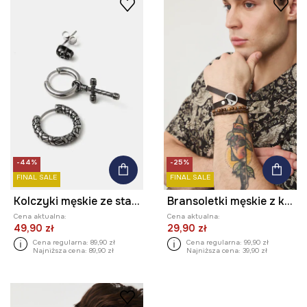
-44%
-25%
FINAL SALE
FINAL SALE
Kolczyki męskie ze stali nierdzewnej (3-pack)
Bransoletki męskie z koralikami (3-pack)
Cena aktualna:
Cena aktualna:
49,90 zł
29,90 zł
Cena regularna:
89,90 zł
Cena regularna:
99,90 zł
Najniższa cena:
89,90 zł
Najniższa cena:
39,90 zł