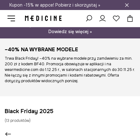
Kupon -15% w appce! Pobierz i skorzystaj »
Darmowa dostawa do salonów
Psst… mamy dla Ciebie kupon -15% na modele nieprzecenione.
Dowiedz się więcej »
–40% NA WYBRANE MODELE
Trwa Black Friday! –40% na wybrane modele przy zamówieniu za min.
200 zł z kodem BF40. Promocja obowiązuje w aplikacji i na
wearmedicine.com do 1.12.25 r., w salonach stacjonarnych do 30.11.25 r.
Nie łączy się z innymi promocjami i kodami rabatowymi. Oferta
dotyczy produktów widocznych poniżej.
Black Friday 2025
(
13
produktów
)