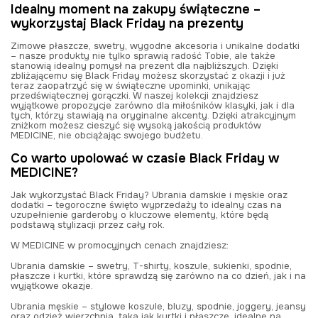
Idealny moment na zakupy świąteczne –
wykorzystaj Black Friday na prezenty
Zimowe płaszcze, swetry, wygodne akcesoria i unikalne dodatki
– nasze produkty nie tylko sprawią radość Tobie, ale także
stanowią idealny pomysł na prezent dla najbliższych. Dzięki
zbliżającemu się Black Friday możesz skorzystać z okazji i już
teraz zaopatrzyć się w świąteczne upominki, unikając
przedświątecznej gorączki. W naszej kolekcji znajdziesz
wyjątkowe propozycje zarówno dla miłośników klasyki, jak i dla
tych, którzy stawiają na oryginalne akcenty. Dzięki atrakcyjnym
zniżkom
możesz cieszyć się wysoką jakością produktów
MEDICINE, nie obciążając swojego budżetu.
Co warto upolować w czasie Black Friday w
MEDICINE?
Jak wykorzystać Black Friday? Ubrania damskie i męskie oraz
dodatki – tegoroczne święto wyprzedaży to idealny czas na
uzupełnienie garderoby o kluczowe elementy, które będą
podstawą stylizacji przez cały rok.
W MEDICINE w promocyjnych cenach znajdziesz:
Ubrania damskie – swetry, T-shirty, koszule, sukienki, spodnie,
płaszcze i kurtki, które sprawdzą się zarówno na co dzień, jak i na
wyjątkowe okazje.
Ubrania męskie – stylowe koszule, bluzy, spodnie, joggery, jeansy
oraz odzież wierzchnia, taka jak kurtki i płaszcze, idealne na