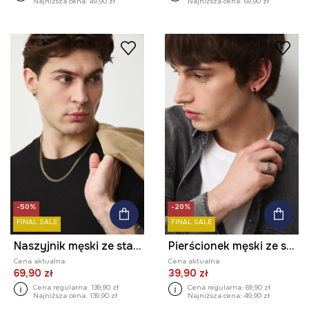
Najniższa cena:
49,90 zł
Najniższa cena:
69,90 zł
-50%
-20%
FINAL SALE
FINAL SALE
Naszyjnik męski ze stali nierdzewnej
Pierścionek męski ze stali nierdzewnej
Cena aktualna:
Cena aktualna:
69,90 zł
39,90 zł
Cena regularna:
139,90 zł
Cena regularna:
69,90 zł
Najniższa cena:
139,90 zł
Najniższa cena:
49,90 zł