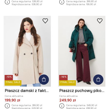
Cena regularna:
539,90 zł
Cena regularna:
399,90 zł
Najniższa cena:
539,90 zł
Najniższa cena:
199,90 zł
-13%
-16%
FINAL SALE
FINAL SALE
Płaszcz damski z fakturą kolor beżowy
Płaszcz puchowy pikowany
Cena aktualna:
Cena aktualna:
199,90 zł
249,90 zł
Cena regularna:
399,90 zł
Cena regularna:
549,90 zł
Najniższa cena:
229,90 zł
Najniższa cena:
299,90 zł