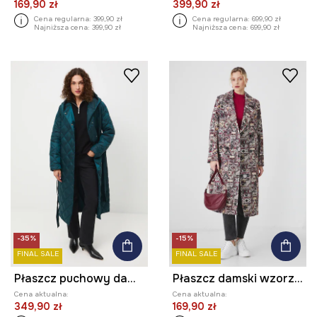
169,90 zł
399,90 zł
Cena regularna:
399,90 zł
Cena regularna:
699,90 zł
Najniższa cena:
399,90 zł
Najniższa cena:
699,90 zł
-35%
-15%
FINAL SALE
FINAL SALE
Płaszcz puchowy damski z paskiem
Płaszcz damski wzorzysty kolor multicolor
Cena aktualna:
Cena aktualna:
349,90 zł
169,90 zł