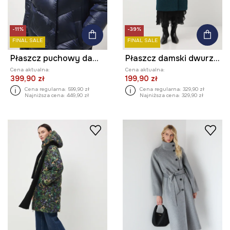
-11%
-39%
FINAL SALE
FINAL SALE
Płaszcz puchowy damski pikowany
Płaszcz damski dwurzędowy z fakturą
Cena aktualna:
Cena aktualna:
399,90 zł
199,90 zł
Cena regularna:
599,90 zł
Cena regularna:
329,90 zł
Najniższa cena:
449,90 zł
Najniższa cena:
329,90 zł