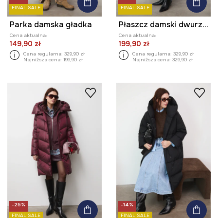
FINAL SALE
FINAL SALE
Parka damska gładka
Płaszcz damski dwurzędowy z fakturą
Cena aktualna:
Cena aktualna:
149,90 zł
199,90 zł
Cena regularna:
329,90 zł
Cena regularna:
329,90 zł
Najniższa cena:
199,90 zł
Najniższa cena:
329,90 zł
-25%
-14%
FINAL SALE
FINAL SALE