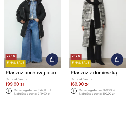
-20%
-57%
FINAL SALE
FINAL SALE
Płaszcz puchowy pikowany
Płaszcz z domieszką wełny damski dwurzędowy w kratę
Cena aktualna:
Cena aktualna:
199,90 zł
169,90 zł
Cena regularna:
549,90 zł
Cena regularna:
399,90 zł
Najniższa cena:
249,90 zł
Najniższa cena:
399,90 zł