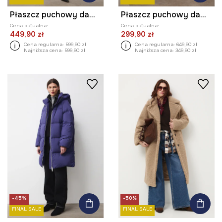
Płaszcz puchowy damski pikowany
Płaszcz puchowy damski pikowany
Cena aktualna:
Cena aktualna:
449,90 zł
299,90 zł
Cena regularna:
599,90 zł
Cena regularna:
649,90 zł
Najniższa cena:
599,90 zł
Najniższa cena:
349,90 zł
-45%
-50%
FINAL SALE
FINAL SALE