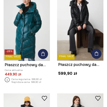
-25%
FINAL SALE
FINAL SALE
Płaszcz puchowy damski pikowany
Płaszcz puchowy damski pikowany
Cena aktualna:
599,90 zł
449,90 zł
Cena regularna:
599,90 zł
Najniższa cena:
599,90 zł