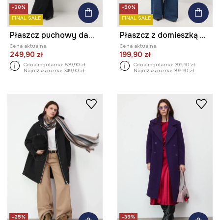
-28%
-50%
FINAL SALE
FINAL SALE
Płaszcz puchowy damski z paskiem
Płaszcz z domieszką wełny damski dwurzędowy w kratę
Cena aktualna:
Cena aktualna:
249,90 zł
199,90 zł
Cena regularna:
539,90 zł
Cena regularna:
399,90 zł
Najniższa cena:
349,90 zł
Najniższa cena:
399,90 zł
-25%
-39%