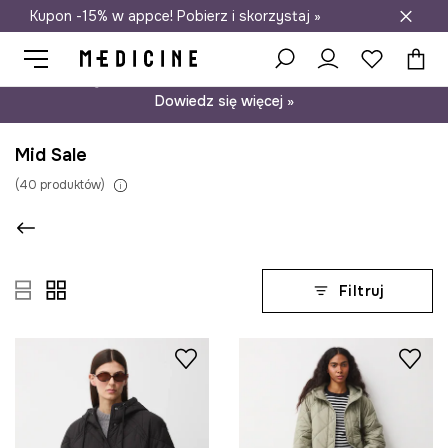
Kupon -15% w appce! Pobierz i skorzystaj »
Darmowa dostawa do salonów
Psst… mamy dla Ciebie kupon -15% na modele nieprzecenione.
Dowiedz się więcej »
Mid Sale
(
40
produktów
)
Filtruj