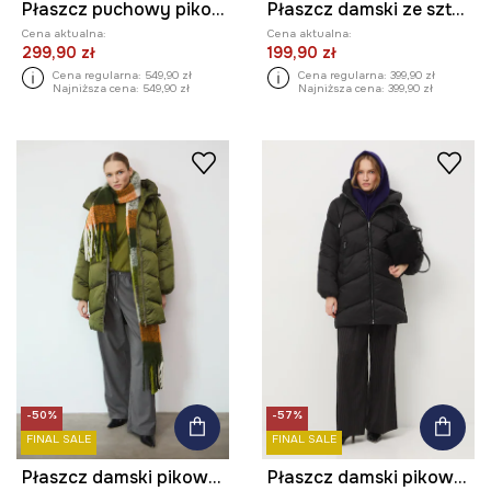
Płaszcz puchowy pikowany
Płaszcz damski ze sztucznego futerka
Cena aktualna:
Cena aktualna:
299,90 zł
199,90 zł
Cena regularna:
549,90 zł
Cena regularna:
399,90 zł
Najniższa cena:
549,90 zł
Najniższa cena:
399,90 zł
-50%
-57%
FINAL SALE
FINAL SALE
Płaszcz damski pikowany
Płaszcz damski pikowany