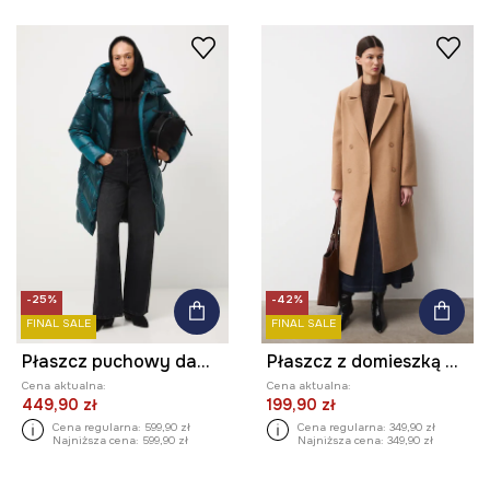
-25%
-42%
FINAL SALE
FINAL SALE
Płaszcz puchowy damski pikowany
Płaszcz z domieszką wełny damski gładki
Cena aktualna:
Cena aktualna:
449,90 zł
199,90 zł
Cena regularna:
599,90 zł
Cena regularna:
349,90 zł
Najniższa cena:
599,90 zł
Najniższa cena:
349,90 zł