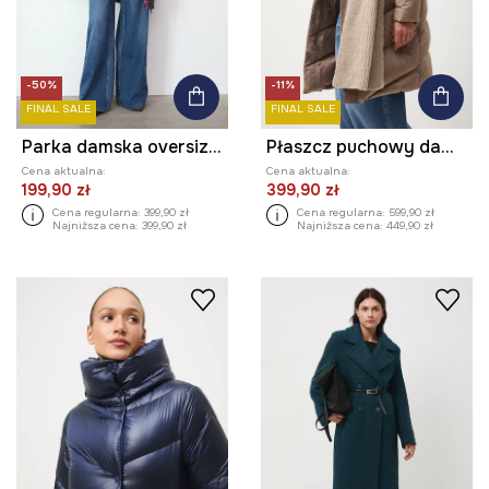
-50%
-11%
FINAL SALE
FINAL SALE
Parka damska oversize wzorzysta
Płaszcz puchowy damski pikowany
Cena aktualna:
Cena aktualna:
199,90 zł
399,90 zł
Cena regularna:
399,90 zł
Cena regularna:
599,90 zł
Najniższa cena:
399,90 zł
Najniższa cena:
449,90 zł