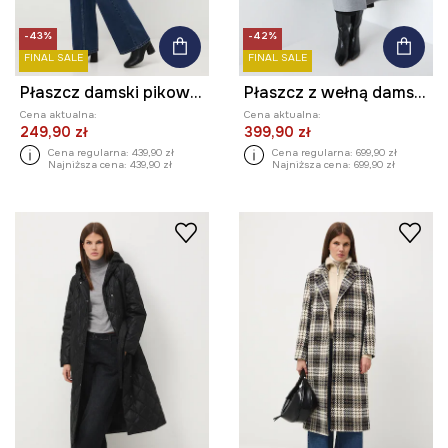
-43%
-42%
FINAL SALE
FINAL SALE
Płaszcz damski pikowany
Płaszcz z wełną damski gładki
Cena aktualna:
Cena aktualna:
249,90 zł
399,90 zł
Cena regularna:
439,90 zł
Cena regularna:
699,90 zł
Najniższa cena:
439,90 zł
Najniższa cena:
699,90 zł