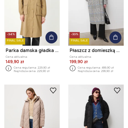
-34%
-33%
FINAL SALE
FINAL SALE
Parka damska gładka kolor beżowy
Płaszcz z domieszką wełny damski dwurzędowy w kratę
Cena aktualna:
Cena aktualna:
149,90 zł
199,90 zł
Cena regularna:
229,90 zł
Cena regularna:
499,90 zł
Najniższa cena:
229,90 zł
Najniższa cena:
299,90 zł