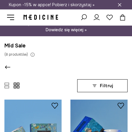
Kupon -15% w appce! Pobierz i skorzystaj »
Darmowa dostawa do salonów
Psst… mamy dla Ciebie kupon -15% na modele nieprzecenione.
Dowiedz się więcej »
Mid Sale
(
8
produktów
)
Filtruj