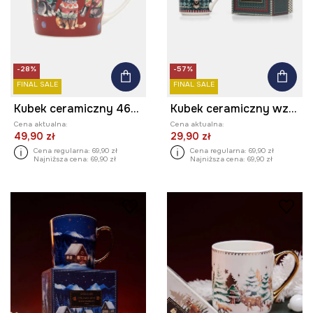
-28%
-57%
FINAL SALE
FINAL SALE
Kubek ceramiczny 460 ml w koty
Kubek ceramiczny wzorzysty 390 ml
Cena aktualna:
Cena aktualna:
49,90 zł
29,90 zł
Cena regularna:
69,90 zł
Cena regularna:
69,90 zł
Najniższa cena:
69,90 zł
Najniższa cena:
69,90 zł