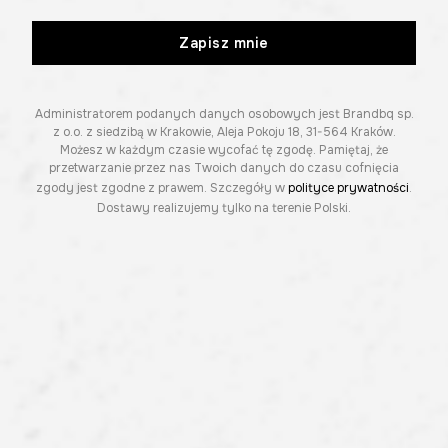
Zapisz mnie
Administratorem podanych danych osobowych jest Brandbq sp.
z o.o. z siedzibą w Krakowie, Aleja Pokoju 18, 31-564 Kraków.
Możesz w każdym czasie wycofać tę zgodę. Pamiętaj, że
przetwarzanie przez nas Twoich danych do czasu cofnięcia
zgody jest zgodne z prawem. Szczegóły w
polityce prywatności
.
Dostawy realizujemy tylko na terenie Polski.