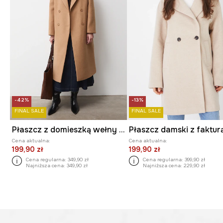
-42%
-13%
FINAL SALE
FINAL SALE
Płaszcz z domieszką wełny damski gładki
Cena aktualna:
Cena aktualna:
199,90 zł
199,90 zł
Cena regularna:
349,90 zł
Cena regularna:
399,90 zł
Najniższa cena:
349,90 zł
Najniższa cena:
229,90 zł