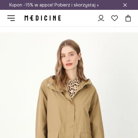
Kupon -15% w appce! Pobierz i skorzystaj »
Darmowa dostawa do salonów
Medicine
Ona
Odzież
Płaszcze