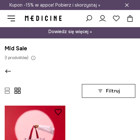
Kupon -15% w appce! Pobierz i skorzystaj »
Darmowa dostawa do salonów
Psst… mamy dla Ciebie kupon -15% na modele nieprzecenione.
Dowiedz się więcej »
Mid Sale
(
1
produktów
)
Filtruj