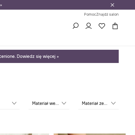
»
ni na zwrot
Pomoc
Znajdź salon
enione. Dowiedz się więcej »
Materiał wewnętrzny
Materiał zewnętrzny