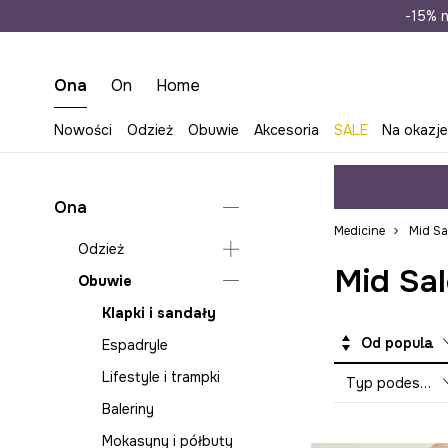
Wysyłka n
-15% n
Ona
On
Home
Nowości
Odzież
Obuwie
Akcesoria
SALE
Na okazj
Ona
Medicine
Mid Sa
Odzież
Mid Sal
Obuwie
Bielizna
Bluzy
Klapki i sandały
Od popularnych
Jeansy
Espadryle
Kombinezony
Lifestyle i trampki
Typ podeszwy
Koszule i bluzki
Baleriny
Kurtki
Mokasyny i półbuty