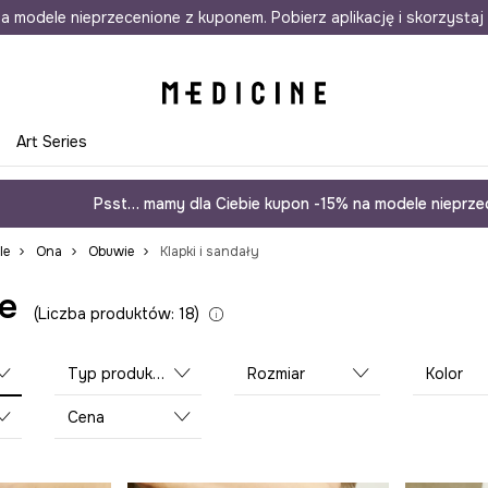
awet w 24h
a modele nieprzecenione z kuponem. Pobierz aplikację i skorzystaj 
Darmowa dostawa do salonów
30 d
e
Art Series
Psst… mamy dla Ciebie kupon -15% na modele nieprzec
le
Ona
Obuwie
Klapki i sandały
e
Liczba produktów: 18
Typ produktu
Rozmiar
Kolor
Cena