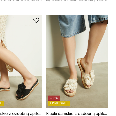
z 30 dni przed obniżką:
149,90 zł
Najniższa cena z 30 dni przed obniżką:
169,90 zł
-35%
E
FINAL SALE
Klapki damskie z ozdobną aplikacją kolor czarny
Klapki damskie z ozdobną aplikacją kolor beżowy