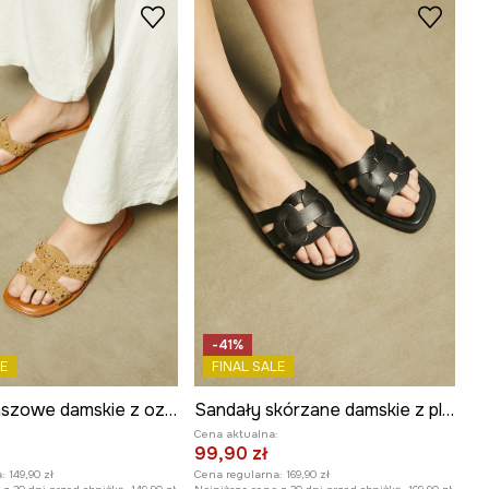
-41%
E
FINAL SALE
Klapki zamszowe damskie z ozdobną aplikacją kolor brązowy
Sandały skórzane damskie z plecionymi paskami kolor czarny
:
Cena aktualna:
99,90 zł
:
149,90 zł
Cena regularna:
169,90 zł