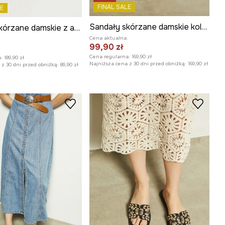
FINAL SALE
E
Sandały skórzane damskie kolor brązowy
Sandały skórzane damskie z aplikacją kolor brązowy
Cena aktualna:
:
99,90 zł
Cena regularna:
169,90 zł
:
189,90 zł
Najniższa cena z 30 dni przed obniżką:
169,90 zł
z 30 dni przed obniżką:
89,90 zł