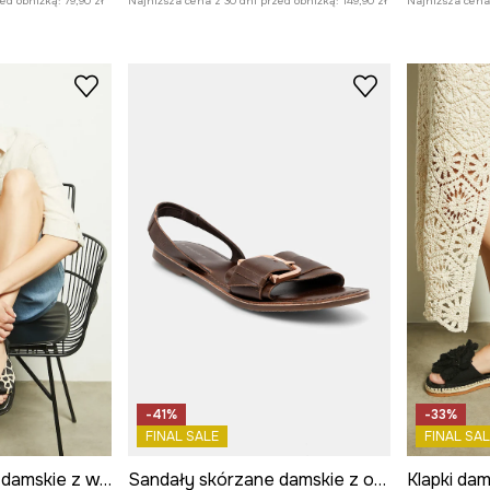
zed obniżką:
79,90 zł
Najniższa cena z 30 dni przed obniżką:
149,90 zł
Najniższa cena 
-41%
-33%
FINAL SALE
FINAL SAL
Sandały skórzane damskie z włosiem kolor beżowy
Sandały skórzane damskie z ozdobną klamrą kolor brązowy