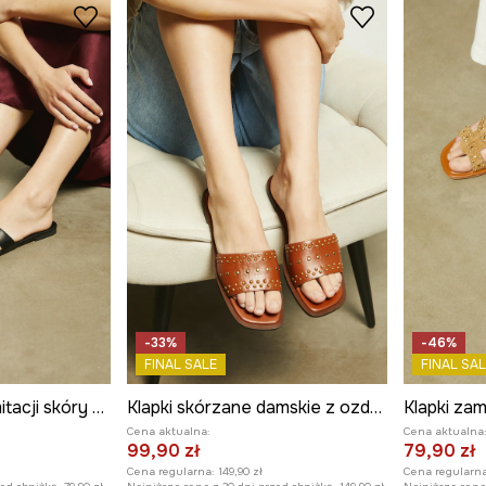
-33%
-46%
FINAL SALE
FINAL SAL
Klapki damskie z imitacji skóry kolor czarny
Klapki skórzane damskie z ozdobną aplikacją kolor brązowy
Cena aktualna:
Cena aktualna
99,90 zł
79,90 zł
Cena regularna:
149,90 zł
Cena regularna