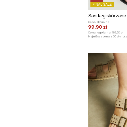
FINAL SALE
Cena aktualna:
99,90 zł
Cena regularna:
169,90 zł
Najniższa cena z 30 dni pr