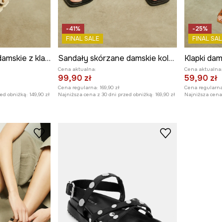
-41%
-25%
FINAL SALE
FINAL SAL
Klapki zamszowe damskie z klamrami kolor beżowy
Sandały skórzane damskie kolor czarny
Cena aktualna:
Cena aktualna
99,90 zł
59,90 zł
Cena regularna:
169,90 zł
Cena regularna
zed obniżką:
149,90 zł
Najniższa cena z 30 dni przed obniżką:
169,90 zł
Najniższa cena 