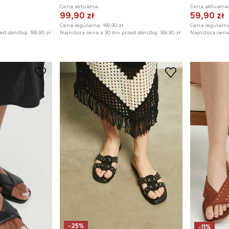
Cena aktualna:
Cena aktualna
99,90 zł
59,90 zł
Cena regularna:
169,90 zł
Cena regularna
zed obniżką:
169,90 zł
Najniższa cena z 30 dni przed obniżką:
169,90 zł
Najniższa cena 
-25%
-11%