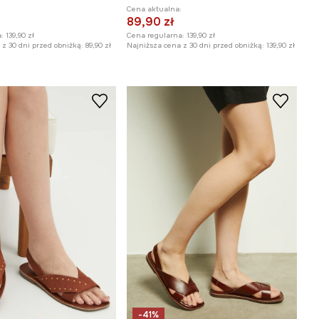
:
Cena aktualna:
89,90 zł
:
139,90 zł
Cena regularna:
139,90 zł
z 30 dni przed obniżką:
89,90 zł
Najniższa cena z 30 dni przed obniżką:
139,90 zł
-41%