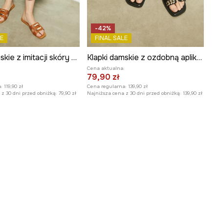
-42%
E
FINAL SALE
Klapki damskie z imitacji skóry kolor brązowy
Klapki damskie z ozdobną aplikacją kolor czarny
:
Cena aktualna:
79,90 zł
:
119,90 zł
Cena regularna:
139,90 zł
z 30 dni przed obniżką:
79,90 zł
Najniższa cena z 30 dni przed obniżką:
139,90 zł