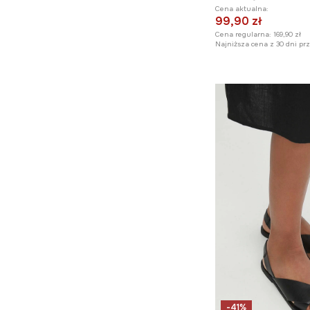
Cena aktualna:
99,90 zł
Cena regularna:
169,90 zł
Najniższa cena z 30 dni pr
-41%