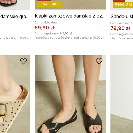
FINAL SALE
FINAL SAL
Klapki zamszowe damskie z ozdobną aplikacją kolor czarny
Sandały skórzane damskie gładkie kolor czarny
Cena aktualna:
Cena aktualna
59,90 zł
79,90 zł
Cena regularna:
149,90 zł
Cena regularna
Najniższa cena z 30 dni przed obniżką:
79,90 zł
zed obniżką:
169,90 zł
Najniższa cena 