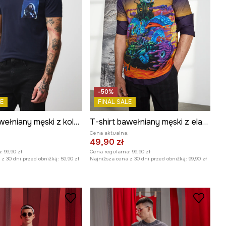
-50%
E
FINAL SALE
T-shirt bawełniany męski z kolekcji Harry Potter
T-shirt bawełniany męski z elastanem z kolekcji Tajemniczy Świat Medicine
:
Cena aktualna:
49,90 zł
:
99,90 zł
Cena regularna:
99,90 zł
z 30 dni przed obniżką:
59,90 zł
Najniższa cena z 30 dni przed obniżką:
99,90 zł