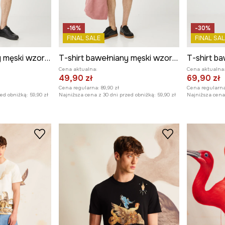
-16%
-30%
FINAL SALE
FINAL SAL
T-shirt bawełniany męski wzorzysty kolor czarny
T-shirt bawełniany męski wzorzysty kolor multicolor
Cena aktualna:
Cena aktualna
49,90 zł
69,90 zł
Cena regularna:
89,90 zł
Cena regularna
zed obniżką:
59,90 zł
Najniższa cena z 30 dni przed obniżką:
59,90 zł
Najniższa cena 