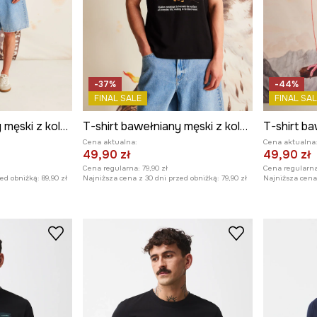
-37%
-44%
FINAL SALE
FINAL SAL
T-shirt bawełniany męski z kolekcji El Gato Chimney x Medicine kolor beżowy
T-shirt bawełniany męski z kolekcji El Gato Chimney x Medicine kolor czarny
Cena aktualna:
Cena aktualna
49,90 zł
49,90 zł
Cena regularna:
79,90 zł
Cena regularna
zed obniżką:
89,90 zł
Najniższa cena z 30 dni przed obniżką:
79,90 zł
Najniższa cena 