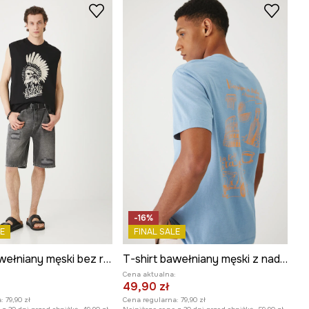
-16%
E
FINAL SALE
T-shirt bawełniany męski bez rękawów kolor czarny
T-shirt bawełniany męski z nadrukiem i haftem kolor niebieski
:
Cena aktualna:
49,90 zł
:
79,90 zł
Cena regularna:
79,90 zł