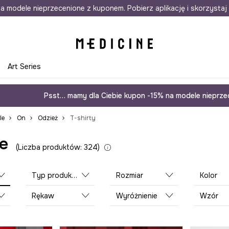
awet w 24h
a modele nieprzecenione z kuponem. Pobierz aplikację i skorzystaj 
Darmowa dostawa do salonów
30 d
e
Art Series
Psst… mamy dla Ciebie kupon -15% na modele nieprzec
le
On
Odzież
T-shirty
e
Liczba produktów: 324
Typ produktu
Rozmiar
Kolor
Rękaw
Wyróżnienie
Wzór