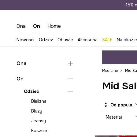
Wysyłka n
-15% n
Ona
On
Home
Nowości
Odzież
Obuwie
Akcesoria
SALE
Na okazj
Ona
Medicine
Mid Sa
Odzież
On
Mid Sal
Obuwie
Bielizna
Odzież
Akcesoria
Bluzy
Klapki i sandały
Bielizna
Od popularnych
Jeansy
Espadryle
Torebki
Bluzy
Kombinezony
Lifestyle i trampki
Plecaki
Materiał
Jeansy
Koszule i bluzki
Baleriny
Torby płócienne
Koszule
Kurtki
Mokasyny i półbuty
Bagaż i akcesoria