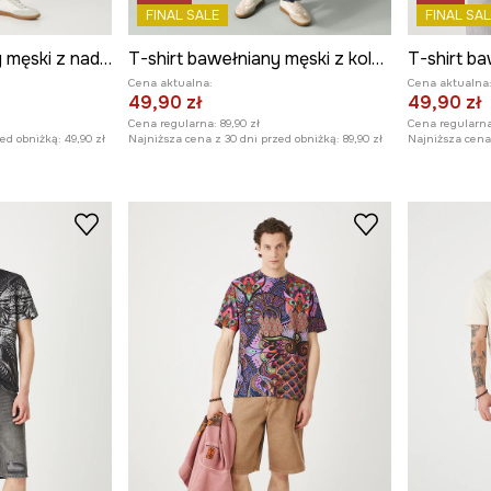
FINAL SALE
FINAL SAL
T-shirt bawełniany męski z nadrukiem kolor biały
T-shirt bawełniany męski z kolekcji Medicine x Słowiński Park Narodowy kolor biały
Cena aktualna:
Cena aktualna
49,90 zł
49,90 zł
Cena regularna:
89,90 zł
Cena regularna
zed obniżką:
49,90 zł
Najniższa cena z 30 dni przed obniżką:
89,90 zł
Najniższa cena 