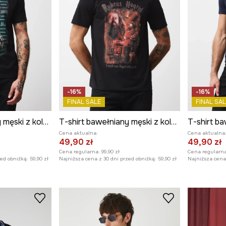
-16%
-16%
FINAL SALE
FINAL SAL
T-shirt bawełniany męski z kolekcji Harry Potter
T-shirt bawełniany męski z kolekcji Harry Potter
Cena aktualna:
Cena aktualna
49,90 zł
49,90 zł
Cena regularna:
99,90 zł
Cena regularna
zed obniżką:
59,90 zł
Najniższa cena z 30 dni przed obniżką:
59,90 zł
Najniższa cena 