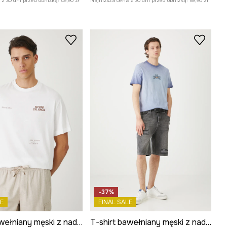
z 30 dni przed obniżką:
49,90 zł
Najniższa cena z 30 dni przed obniżką:
59,90 zł
-37%
E
FINAL SALE
T-shirt bawełniany męski z nadrukami
T-shirt bawełniany męski z nadrukiem kolor fioletowy