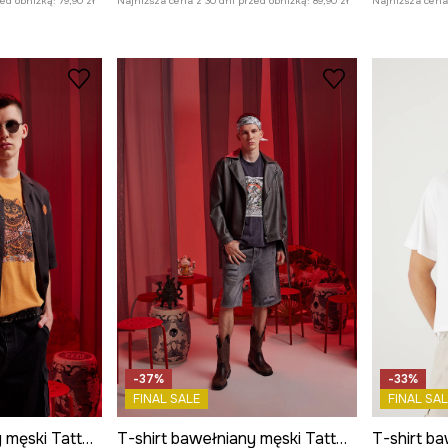
zed obniżką:
79,90 zł
Najniższa cena z 30 dni przed obniżką:
89,90 zł
Najniższa cena 
-37%
-33%
FINAL SALE
FINAL SAL
T-shirt bawełniany męski Tattoo Art by Boren Huang – Horiren 彫壬
T-shirt bawełniany męski Tattoo Art by Ewelina Kubiak – Evel Qbiak Tattoo