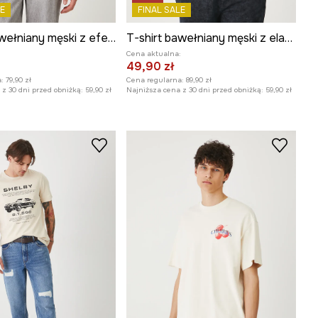
E
FINAL SALE
T-shirt bawełniany męski z efektem sprania kolor pomarańczowy
T-shirt bawełniany męski z elastanem wzorzysty kolor multicolor
:
Cena aktualna:
49,90 zł
:
79,90 zł
Cena regularna:
89,90 zł
z 30 dni przed obniżką:
59,90 zł
Najniższa cena z 30 dni przed obniżką:
59,90 zł