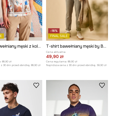
-16%
E
FINAL SALE
T-shirt bawełniany męski z kolekcji El Gato Chimney x Medicine kolor multicolor
T-shirt bawełniany męski by Barbora Idesová, Sense of Values kolor szary
:
Cena aktualna:
49,90 zł
:
89,90 zł
Cena regularna:
89,90 zł
z 30 dni przed obniżką:
89,90 zł
Najniższa cena z 30 dni przed obniżką:
59,90 zł