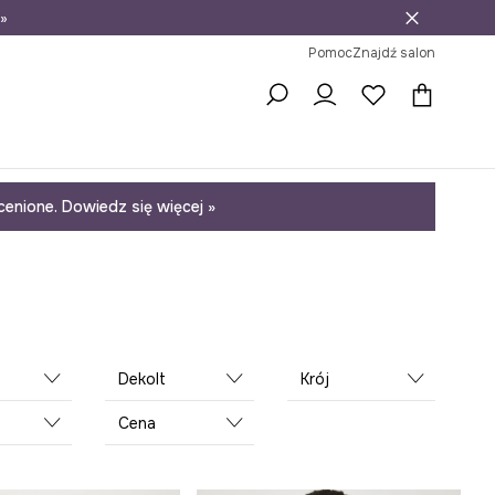
»
ni na zwrot
Pomoc
Znajdź salon
enione. Dowiedz się więcej »
Dekolt
Krój
Cena