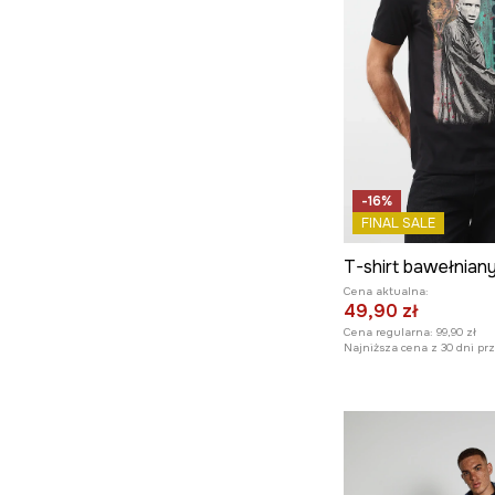
-16%
FINAL SALE
Cena aktualna:
49,90 zł
Cena regularna:
99,90 zł
Najniższa cena z 30 dni pr