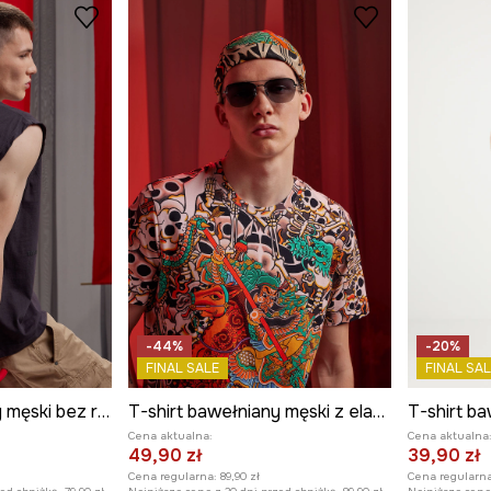
-44%
-20%
FINAL SALE
FINAL SAL
T-shirt bawełniany męski bez rękawów Tattoo Art by Michał Kidacki
T-shirt bawełniany męski z elastanem Tattoo Art by Boren Huang – Horiren 彫壬
Cena aktualna:
Cena aktualna
49,90 zł
39,90 zł
Cena regularna:
89,90 zł
Cena regularna