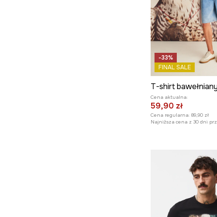
-33%
FINAL SALE
Cena aktualna:
59,90 zł
Cena regularna:
89,90 zł
Najniższa cena z 30 dni pr