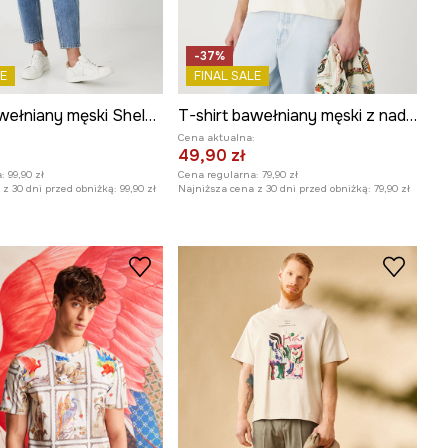
-37%
E
FINAL SALE
T-shirt bawełniany męski Shelby kolor beżowy
T-shirt bawełniany męski z nadrukiem kolor beżowy
:
Cena aktualna:
49,90 zł
:
99,90 zł
Cena regularna:
79,90 zł
z 30 dni przed obniżką:
99,90 zł
Najniższa cena z 30 dni przed obniżką:
79,90 zł