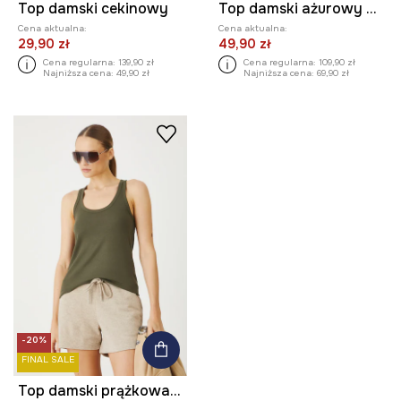
Top damski cekinowy
Top damski ażurowy z wiskozą
Cena aktualna:
Cena aktualna:
29,90 zł
49,90 zł
Cena regularna:
139,90 zł
Cena regularna:
109,90 zł
Najniższa cena:
49,90 zł
Najniższa cena:
69,90 zł
-20%
FINAL SALE
Top damski prążkowany z modalem kolor zielony