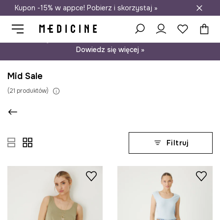
Kupon -15% w appce! Pobierz i skorzystaj »
Darmowa dostawa do salonów
Psst… mamy dla Ciebie kupon -15% na modele nieprzecenione.
Dowiedz się więcej »
Mid Sale
(
21
produktów
)
Filtruj