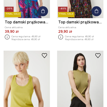
-20%
-40%
FINAL SALE
FINAL SALE
Top damski prążkowany z modalem kolor niebieski
Top damski prążkowany z modalem
Cena aktualna:
Cena aktualna:
39,90 zł
29,90 zł
Cena regularna:
49,90 zł
Cena regularna:
49,90 zł
Najniższa cena:
49,90 zł
Najniższa cena:
49,90 zł