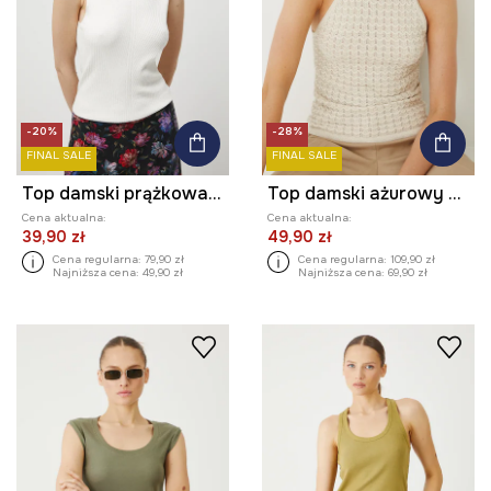
-20%
-28%
FINAL SALE
FINAL SALE
Top damski prążkowany
Top damski ażurowy z wiskozą
Cena aktualna:
Cena aktualna:
39,90 zł
49,90 zł
Cena regularna:
79,90 zł
Cena regularna:
109,90 zł
Najniższa cena:
49,90 zł
Najniższa cena:
69,90 zł