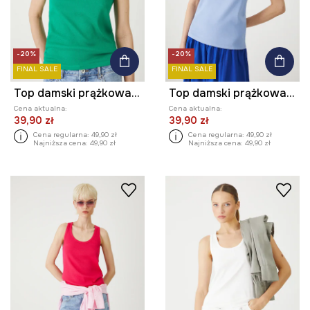
-20%
-20%
FINAL SALE
FINAL SALE
Top damski prążkowany z modalem kolor zielony
Top damski prążkowany z modalem kolor niebieski
Cena aktualna:
Cena aktualna:
39,90 zł
39,90 zł
Cena regularna:
49,90 zł
Cena regularna:
49,90 zł
Najniższa cena:
49,90 zł
Najniższa cena:
49,90 zł