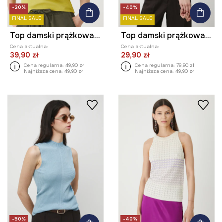
-20%
-40%
FINAL SALE
FINAL SALE
Top damski prążkowany z modalem kolor zielony
Top damski prążkowany
Cena aktualna:
Cena aktualna:
39,90 zł
29,90 zł
Cena regularna:
49,90 zł
Cena regularna:
79,90 zł
Najniższa cena:
49,90 zł
Najniższa cena:
49,90 zł
-50%
-40%