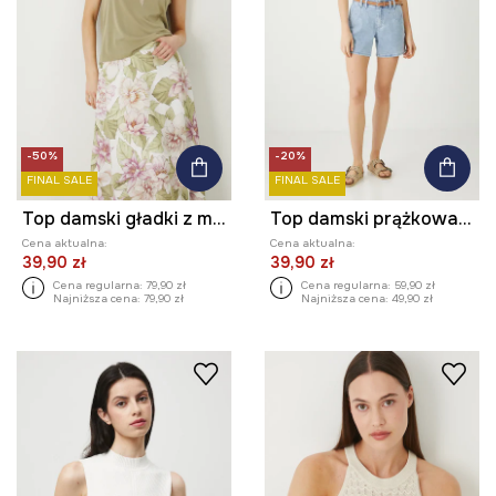
-50%
-20%
FINAL SALE
FINAL SALE
Top damski gładki z modalem kolor zielony
Top damski prążkowany z modalem kolor niebieski
Cena aktualna:
Cena aktualna:
39,90 zł
39,90 zł
Cena regularna:
79,90 zł
Cena regularna:
59,90 zł
Najniższa cena:
79,90 zł
Najniższa cena:
49,90 zł