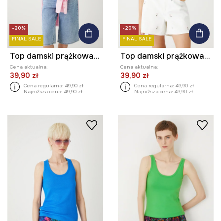
-20%
-20%
FINAL SALE
FINAL SALE
Top damski prążkowany z modalem kolor różowy
Top damski prążkowany z modalem kolor biały
Cena aktualna:
Cena aktualna:
39,90 zł
39,90 zł
Cena regularna:
49,90 zł
Cena regularna:
49,90 zł
Najniższa cena:
49,90 zł
Najniższa cena:
49,90 zł