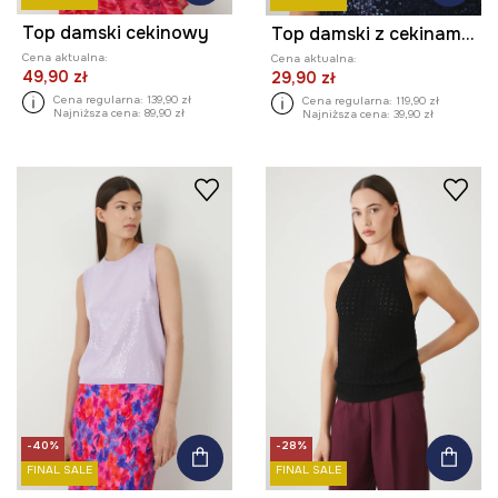
Top damski cekinowy
Top damski z cekinami kolor granatowy
Cena aktualna:
Cena aktualna:
49,90 zł
29,90 zł
Cena regularna:
139,90 zł
Cena regularna:
119,90 zł
Najniższa cena:
89,90 zł
Najniższa cena:
39,90 zł
-40%
-28%
FINAL SALE
FINAL SALE