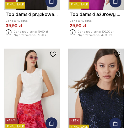
FINAL SALE
FINAL SALE
Top damski prążkowany
Top damski ażurowy z wiskozą
Cena aktualna:
Cena aktualna:
39,90 zł
29,90 zł
Cena regularna:
79,90 zł
Cena regularna:
109,90 zł
Najniższa cena:
79,90 zł
Najniższa cena:
49,90 zł
-44%
-25%
FINAL SALE
FINAL SALE