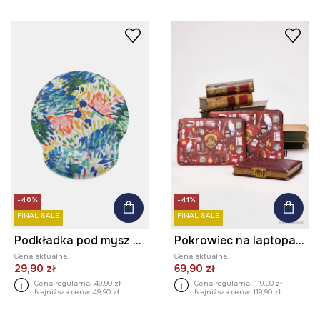
-40%
-41%
FINAL SALE
FINAL SALE
Podkładka pod mysz z kolekcji Eviva L'arte
Pokrowiec na laptopa z kolekcji Harry Potter
Cena aktualna:
Cena aktualna:
29,90 zł
69,90 zł
Cena regularna:
49,90 zł
Cena regularna:
119,90 zł
Najniższa cena:
49,90 zł
Najniższa cena:
119,90 zł