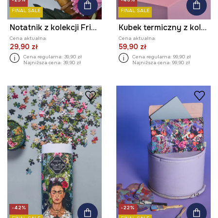
FINAL SALE
FINAL SALE
Notatnik z kolekcji Frida
Kubek termiczny z kolekcji Frida
Cena aktualna:
Cena aktualna:
29,90 zł
59,90 zł
Cena regularna:
39,90 zł
Cena regularna:
99,90 zł
Najniższa cena:
39,90 zł
Najniższa cena:
99,90 zł
-42%
-22%