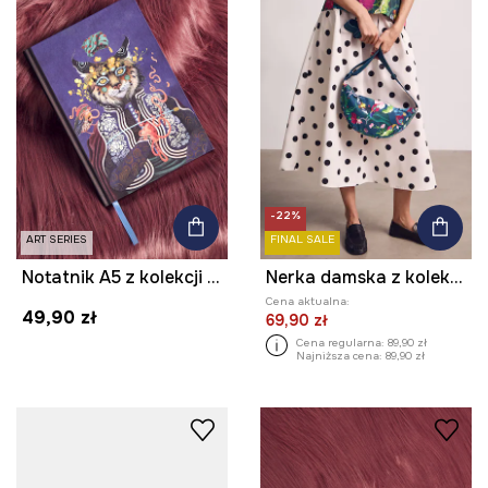
-22%
ART SERIES
FINAL SALE
Notatnik A5 z kolekcji Kit Mizeres x Medicine
Nerka damska z kolekcji Kit Mizeres x Medicine
Cena aktualna:
49,90 zł
69,90 zł
Cena regularna:
89,90 zł
Najniższa cena:
89,90 zł