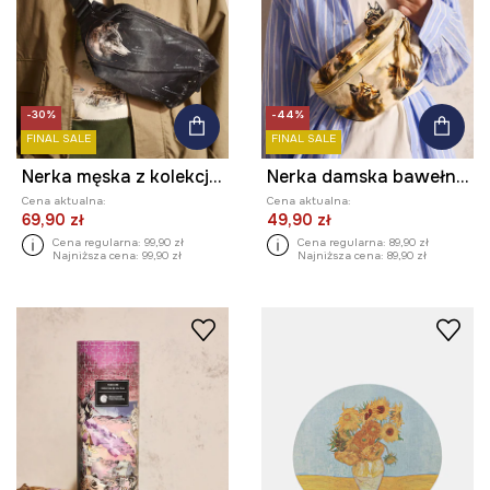
-30%
-44%
FINAL SALE
FINAL SALE
Nerka męska z kolekcji Bieszczadzki Park Narodowy x Medicine
Nerka damska bawełniana z kolekcji Bieszczadzki Park Narodowy x Medicine
Cena aktualna:
Cena aktualna:
69,90 zł
49,90 zł
Cena regularna:
99,90 zł
Cena regularna:
89,90 zł
Najniższa cena:
99,90 zł
Najniższa cena:
89,90 zł