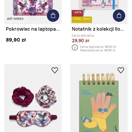
-40%
ART SERIES
FINAL SALE
Pokrowiec na laptopa z kolekcji Ilona Tambor x Medicine
Notatnik z kolekcji Ilona Tambor x Medicine
Cena aktualna:
89,90 zł
29,90 zł
Cena regularna:
49,90 zł
Najniższa cena:
49,90 zł