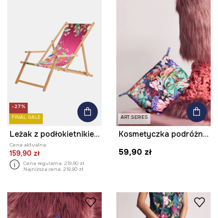
-27%
FINAL SALE
ART SERIES
Leżak z podłokietnikiem z drewna bukowego z kolekcji Kit Mizeres x Medicine
Kosmetyczka podróżna z kolekcji Kit Mizeres x Medicine
Cena aktualna:
59,90 zł
159,90 zł
Cena regularna:
219,90 zł
Najniższa cena:
219,90 zł