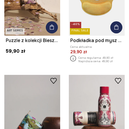
-40%
ART SERIES
FINAL SALE
Puzzle z kolekcji Bieszczadzki Park Narodowy x Medicine
Podkładka pod mysz z kolekcji Eviva L'arte
Cena aktualna:
59,90 zł
29,90 zł
Cena regularna:
49,90 zł
Najniższa cena:
49,90 zł