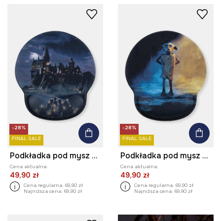
-28%
-28%
FINAL SALE
FINAL SALE
Podkładka pod mysz z kolekcji Harry Potter
Podkładka pod mysz z kolekcji Harry Potter
Cena aktualna:
Cena aktualna:
49,90 zł
49,90 zł
Cena regularna:
69,90 zł
Cena regularna:
69,90 zł
Najniższa cena:
69,90 zł
Najniższa cena:
69,90 zł