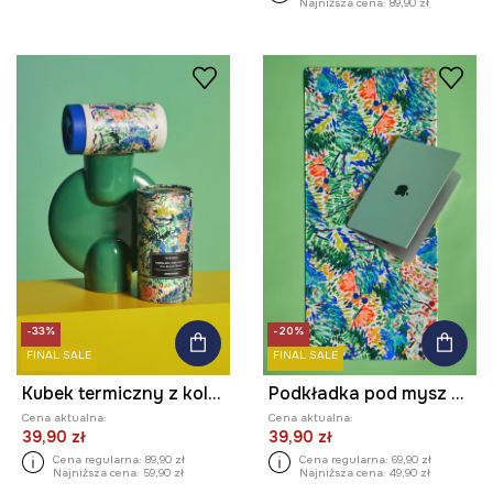
Najniższa cena:
89,90 zł
-33%
-20%
FINAL SALE
FINAL SALE
Kubek termiczny z kolekcji Eviva L'arte 480 ml
Podkładka pod mysz z kolekcji Eviva L'arte
Cena aktualna:
Cena aktualna:
39,90 zł
39,90 zł
Cena regularna:
89,90 zł
Cena regularna:
69,90 zł
Najniższa cena:
59,90 zł
Najniższa cena:
49,90 zł