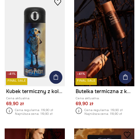
-41%
-41%
FINAL SALE
FINAL SALE
Kubek termiczny z kolekcji Harry Potter
Butelka termiczna z kolekcji Zdzisław Beksiński x Medicine
Cena aktualna:
Cena aktualna:
69,90 zł
69,90 zł
Cena regularna:
119,90 zł
Cena regularna:
119,90 zł
Najniższa cena:
119,90 zł
Najniższa cena:
119,90 zł