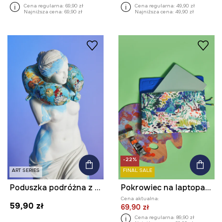
Cena regularna:
69,90 zł
Cena regularna:
49,90 zł
Najniższa cena:
69,90 zł
Najniższa cena:
49,90 zł
-22%
ART SERIES
FINAL SALE
Poduszka podróżna z kolekcji Eviva L'arte
Pokrowiec na laptopa z kolekcji Eviva L'arte
Cena aktualna:
59,90 zł
69,90 zł
Cena regularna:
89,90 zł