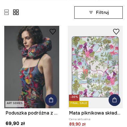
Filtruj
-30%
ART SERIES
FINAL SALE
Poduszka podróżna z kolekcji Tattoo Art by Tuan Nguyen
Mata piknikowa składana z kolekcji Ilona Tambor x Medicine
Cena aktualna:
69,90 zł
89,90 zł