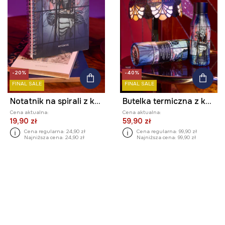
-20%
-40%
FINAL SALE
FINAL SALE
Notatnik na spirali z kolekcji Eviva L'arte kolor czarny
Butelka termiczna z kolekcji Eviva L'arte 500 ml kolor czarny
Cena aktualna:
Cena aktualna:
19,90 zł
59,90 zł
Cena regularna:
24,90 zł
Cena regularna:
99,90 zł
Najniższa cena:
24,90 zł
Najniższa cena:
99,90 zł