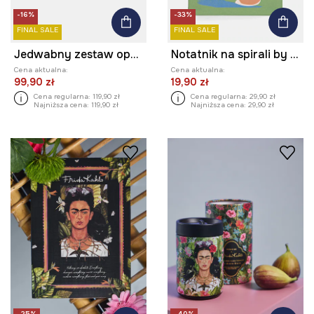
-16%
-33%
FINAL SALE
FINAL SALE
Jedwabny zestaw opaska na oczy i gumki do włosów z kolekcji Ilona Tambor x Medicine
Notatnik na spirali by Jagoda Pecela, Grafika Polska
Cena aktualna:
Cena aktualna:
99,90 zł
19,90 zł
Cena regularna:
119,90 zł
Cena regularna:
29,90 zł
Najniższa cena:
119,90 zł
Najniższa cena:
29,90 zł
-25%
-40%