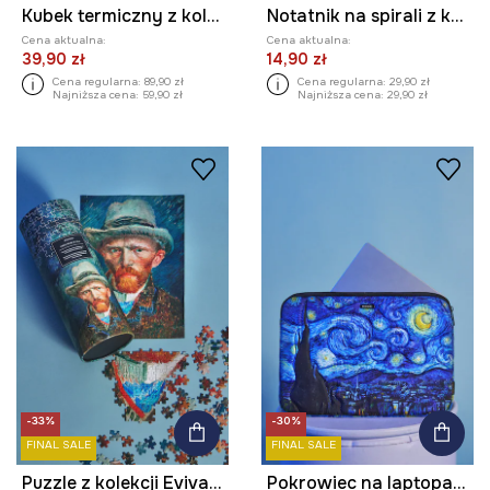
Kubek termiczny z kolekcji Eviva L'arte 480 ml
Notatnik na spirali z kolekcji Eviva L'arte
Cena aktualna:
Cena aktualna:
39,90 zł
14,90 zł
Cena regularna:
89,90 zł
Cena regularna:
29,90 zł
Najniższa cena:
59,90 zł
Najniższa cena:
29,90 zł
-33%
-30%
FINAL SALE
FINAL SALE
Puzzle z kolekcji Eviva L'arte
Pokrowiec na laptopa z kolekcji Eviva L'arte