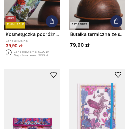
-33%
FINAL SALE
ART SERIES
Kosmetyczka podróżna damska z kolekcji Ilona Tambor x Medicine
Butelka termiczna ze stali nierdzewnej z kolekcji Ilona Tambor x Medicine
Cena aktualna:
79,90 zł
39,90 zł
Cena regularna:
59,90 zł
Najniższa cena:
59,90 zł