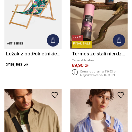
-22%
ART SERIES
FINAL SALE
Leżak z podłokietnikiem z drewna bukowego z kolekcji Kit Mizeres x Medicine
Termos ze stali nierdzewnej z kolekcji Bieszczadzki Park Narodowy x Medicine
Cena aktualna:
219,90 zł
69,90 zł
Cena regularna:
119,90 zł
Najniższa cena:
89,90 zł