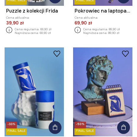
FINAL SALE
FINAL SALE
Puzzle z kolekcji Frida
Pokrowiec na laptopa z kolekcji Eviva L'arte
Cena aktualna:
Cena aktualna:
39,90 zł
69,90 zł
Cena regularna:
69,90 zł
Cena regularna:
89,90 zł
Najniższa cena:
69,90 zł
Najniższa cena:
89,90 zł
-33%
-50%
FINAL SALE
FINAL SALE