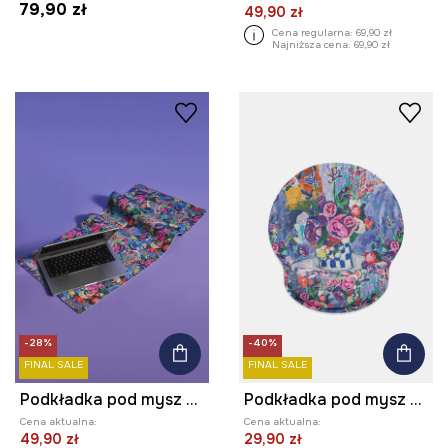
79,90 zł
49,90 zł
Cena regularna:
69,90 zł
Najniższa cena:
69,90 zł
-28%
-40%
FINAL SALE
FINAL SALE
Podkładka pod mysz z kolekcji Eviva L'arte
Podkładka pod mysz z kolekcji Eviva L'arte
Cena aktualna:
Cena aktualna:
49,90 zł
29,90 zł