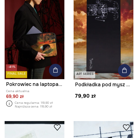
-41%
FINAL SALE
ART SERIES
Pokrowiec na laptopa z kolekcji Zdzisław Beksiński x Medicine
Podkładka pod mysz z kolekcji Zdzisław Beksiński x Medicine kolor czarny
Cena aktualna:
79,90 zł
69,90 zł
Cena regularna:
119,90 zł
Najniższa cena:
119,90 zł