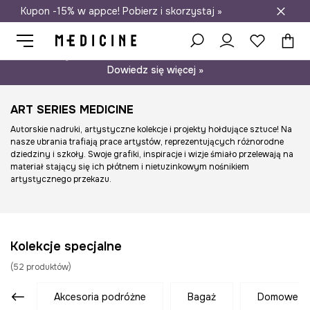
Kupon -15% w appce! Pobierz i skorzystaj »
Darmowa dostawa do salonów
Psst… mamy dla Ciebie kupon -15% na modele nieprzecenione.
Dowiedz się więcej »
ART SERIES MEDICINE
Autorskie nadruki, artystyczne kolekcje i projekty hołdujące sztuce! Na
nasze ubrania trafiają prace artystów, reprezentujących różnorodne
dziedziny i szkoły. Swoje grafiki, inspiracje i wizje śmiało przelewają na
materiał stający się ich płótnem i nietuzinkowym nośnikiem
artystycznego przekazu.
Kolekcje specjalne
(
52
produktów
)
akcesoria podróżne
bagaż
domowe bi