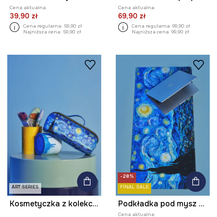
Cena aktualna:
Cena aktualna:
39,90 zł
69,90 zł
Cena regularna:
59,90 zł
Cena regularna:
99,90 zł
Najniższa cena:
59,90 zł
Najniższa cena:
99,90 zł
-28%
ART SERIES
FINAL SALE
Kosmetyczka z kolekcji Eviva L'arte
Podkładka pod mysz z kolekcji Eviva L'arte
Cena aktualna: