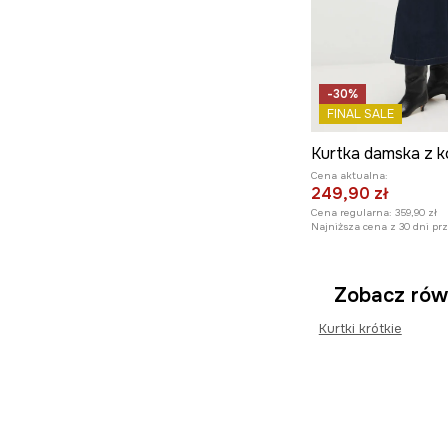
-30%
FINAL SALE
Cena aktualna:
249,90 zł
Cena regularna:
359,90 zł
Najniższa cena z 30 dni pr
Zobacz rów
Kurtki krótkie