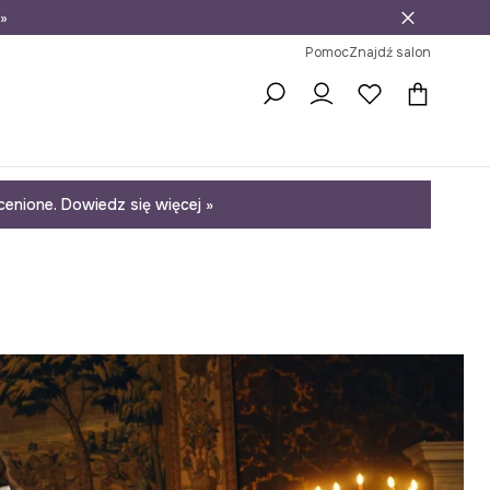
»
ni na zwrot
Pomoc
Znajdź salon
enione. Dowiedz się więcej »