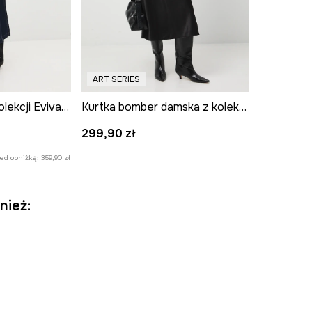
ART SERIES
Kurtka damska z kolekcji Eviva L'arte
Kurtka bomber damska z kolekcji Zdzisław Beksiński x Medicine
299,90 zł
zed obniżką:
359,90 zł
nież: