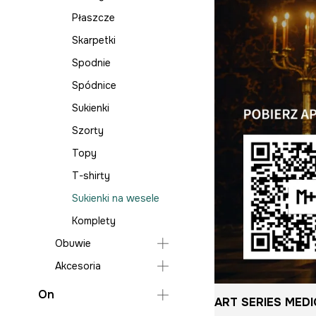
Płaszcze
Skarpetki
Spodnie
Spódnice
Sukienki
Szorty
Topy
T-shirty
Sukienki na wesele
Komplety
Obuwie
Akcesoria
Lifestyle i trampki
Torebki
On
ART SERIES MEDI
Plecaki