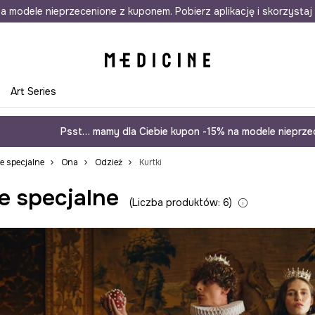
awet w 24h
a modele nieprzecenione z kuponem. Pobierz aplikację i skorzystaj 
Darmowa dostawa do salonów
30 d
e
Art Series
Psst… mamy dla Ciebie kupon -15% na modele nieprzec
je specjalne
Ona
Odzież
Kurtki
e specjalne
Liczba produktów: 6