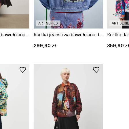
ART SERIES
ART SERI
Bomberka damska bawełniana z kolekcji Ilona Tambor x Medicine
Kurtka jeansowa bawełniana damska z kolekcji Frida
299,90 zł
359,90 z