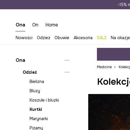
Wysyłka n
-15% n
Ona
On
Home
Nowości
Odzież
Obuwie
Akcesoria
SALE
Na okazj
Ona
Medicine
Kolekc
Odzież
Kolekcj
Bielizna
Bluzy
Koszule i bluzki
Kurtki
Marynarki
Piżamy