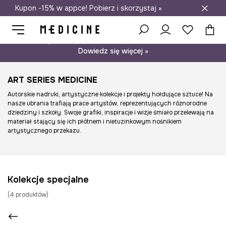
Kupon -15% w appce! Pobierz i skorzystaj »
Darmowa dostawa do salonów
Psst… mamy dla Ciebie kupon -15% na modele nieprzecenione.
Dowiedz się więcej »
ART SERIES MEDICINE
Autorskie nadruki, artystyczne kolekcje i projekty hołdujące sztuce! Na
nasze ubrania trafiają prace artystów, reprezentujących różnorodne
dziedziny i szkoły. Swoje grafiki, inspiracje i wizje śmiało przelewają na
materiał stający się ich płótnem i nietuzinkowym nośnikiem
artystycznego przekazu.
Kolekcje specjalne
(
4
produktów
)