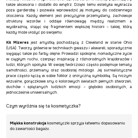
także akcesoria i dodatki do wnętrz. Dzięki temu estetyka wykracza
poza garderobę i pozwala wprowadzić jej motywy do codziennego
otoczenia. Każdy element jest precyzyjnie przemyślany, zachowuje
strukturę wzorów i oddaje równowagę między realizmem a
wyobraźnią, stając się fragmentem większej historii – takiej, którą
każdy może ułożyć po swojemu.
Kit Mizeres
jest artystką pochodzącą z Cleveland w stanie Ohio
(USA). Tworzy głównie w technikach gwaszu i akwareli, sporadycznie
sięgając także po farby olejne. Prowadzi spokojne, nomadyczne życie
w ciągłym ruchu, czerpiąc inspirację z różnorodnych krajobrazów i
ludzi, których spotyka. W swojej twórczości często podejmuje tematy
samotności, przemiany oraz osobistej mitologii. Jej surrealistyczne
prace często łączą w sobie folklor z oniryczną symboliką. Są niczym
wizualne, gorączkowe sny o kolorowych światach pełnych stworzeń,
duchów i splątanych ludzkich emocji – głęboko osobistych, a
jednocześnie uniwersalnych.
Czym wyróżnia się ta kosmetyczka?
Miękka konstrukcja
kosmetyczki sprzyja łatwemu dopasowaniu
do zawartości bagażu.