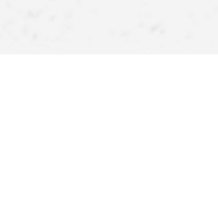
APPlikuj inspiracje
Pobierz naszą aplikację i zyskaj więcej! Atrakcyjne rabaty,
szybkie i wygodne zakupy oraz powiadomienia o
promocjach i nowościach – teraz na wyciągnięcie ręki.
Pomoc
Znajdź sklep