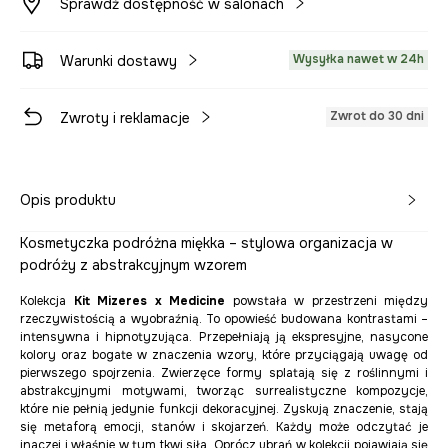
Sprawdź dostępność w salonach
Wysyłka nawet w 24h
Warunki dostawy
Zwrot do 30 dni
Zwroty i reklamacje
Opis produktu
Kosmetyczka podróżna miękka – stylowa organizacja w
podróży z abstrakcyjnym wzorem
Kolekcja
Kit Mizeres x Medicine
powstała w przestrzeni między
rzeczywistością a wyobraźnią. To opowieść budowana kontrastami –
intensywna i hipnotyzująca. Przepełniają ją ekspresyjne, nasycone
kolory oraz bogate w znaczenia wzory, które przyciągają uwagę od
pierwszego spojrzenia. Zwierzęce formy splatają się z roślinnymi i
abstrakcyjnymi motywami, tworząc surrealistyczne kompozycje,
które nie pełnią jedynie funkcji dekoracyjnej. Zyskują znaczenie, stają
się metaforą emocji, stanów i skojarzeń. Każdy może odczytać je
inaczej i właśnie w tym tkwi siła. Oprócz ubrań w kolekcji pojawiają się