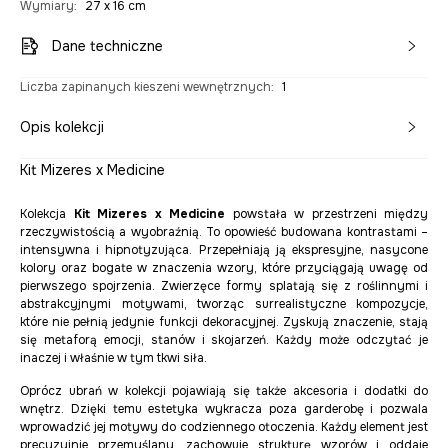
Wymiary
:
27 x 16 cm
Dane techniczne
Liczba zapinanych kieszeni wewnętrznych
:
1
Opis kolekcji
Kit Mizeres x Medicine
Kolekcja
Kit Mizeres x Medicine
powstała w przestrzeni między
rzeczywistością a wyobraźnią. To opowieść budowana kontrastami –
intensywna i hipnotyzująca. Przepełniają ją ekspresyjne, nasycone
kolory oraz bogate w znaczenia wzory, które przyciągają uwagę od
pierwszego spojrzenia. Zwierzęce formy splatają się z roślinnymi i
abstrakcyjnymi motywami, tworząc surrealistyczne kompozycje,
które nie pełnią jedynie funkcji dekoracyjnej. Zyskują znaczenie, stają
się metaforą emocji, stanów i skojarzeń. Każdy może odczytać je
inaczej i właśnie w tym tkwi siła.
Oprócz ubrań w kolekcji pojawiają się także akcesoria i dodatki do
wnętrz. Dzięki temu estetyka wykracza poza garderobę i pozwala
wprowadzić jej motywy do codziennego otoczenia. Każdy element jest
precyzyjnie przemyślany, zachowuje strukturę wzorów i oddaje