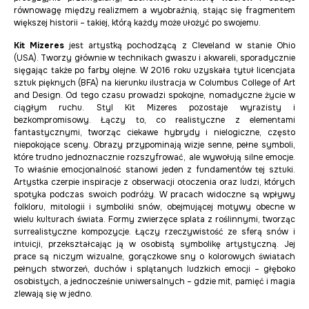
równowagę między realizmem a wyobraźnią, stając się fragmentem
większej historii – takiej, którą każdy może ułożyć po swojemu.
Kit Mizeres
jest artystką pochodzącą z Cleveland w stanie Ohio
(USA). Tworzy głównie w technikach gwaszu i akwareli, sporadycznie
sięgając także po farby olejne. W 2016 roku uzyskała tytuł licencjata
sztuk pięknych (BFA) na kierunku ilustracja w Columbus College of Art
and Design. Od tego czasu prowadzi spokojne, nomadyczne życie w
ciągłym ruchu. Styl Kit Mizeres pozostaje wyrazisty i
bezkompromisowy. Łączy to, co realistyczne z elementami
fantastycznymi, tworząc ciekawe hybrydy i nielogiczne, często
niepokojące sceny. Obrazy przypominają wizje senne, pełne symboli,
które trudno jednoznacznie rozszyfrować, ale wywołują silne emocje.
To właśnie emocjonalność stanowi jeden z fundamentów tej sztuki.
Artystka czerpie inspiracje z obserwacji otoczenia oraz ludzi, których
spotyka podczas swoich podróży. W pracach widoczne są wpływy
folkloru, mitologii i symboliki snów, obejmującej motywy obecne w
wielu kulturach świata. Formy zwierzęce splata z roślinnymi, tworząc
surrealistyczne kompozycje. Łączy rzeczywistość ze sferą snów i
intuicji, przekształcając ją w osobistą symbolikę artystyczną. Jej
prace
są niczym wizualne, gorączkowe sny o kolorowych światach
pełnych stworzeń, duchów i splątanych ludzkich emocji – głęboko
osobistych, a jednocześnie uniwersalnych – gdzie mit, pamięć i magia
zlewają się w jedno.