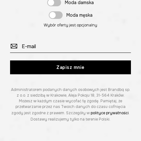
Moda damska
Moda męska
Wybór oferty jest opcjonalny
Zapisz mnie
Administratorem podanych danych osobowych jest Brandbq sp.
z o.o. z siedzibą w Krakowie, Aleja Pokoju 18, 31-564 Kraków.
Możesz w każdym czasie wycofać tę zgodę. Pamiętaj, że
przetwarzanie przez nas Twoich danych do czasu cofnięcia
zgody jest zgodne z prawem. Szczegóły w
polityce prywatności
.
Dostawy realizujemy tylko na terenie Polski.