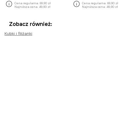
Cena regularna:
69,90 zł
Cena regularna:
69,90 zł
Najniższa cena:
49,90 zł
Najniższa cena:
49,90 zł
Zobacz również:
Kubki i filiżanki