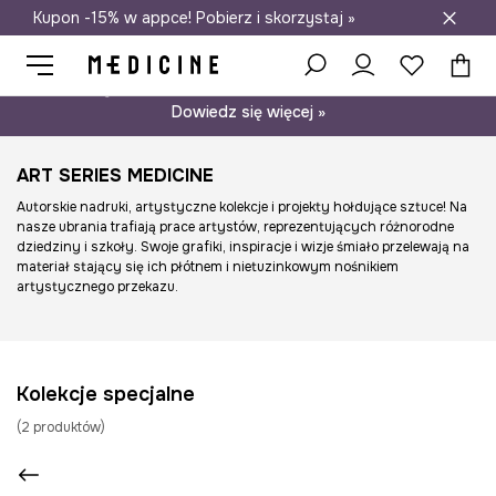
Kupon -15% w appce! Pobierz i skorzystaj »
Darmowa dostawa do salonów
Psst… mamy dla Ciebie kupon -15% na modele nieprzecenione.
Dowiedz się więcej »
ART SERIES MEDICINE
Autorskie nadruki, artystyczne kolekcje i projekty hołdujące sztuce! Na
nasze ubrania trafiają prace artystów, reprezentujących różnorodne
dziedziny i szkoły. Swoje grafiki, inspiracje i wizje śmiało przelewają na
materiał stający się ich płótnem i nietuzinkowym nośnikiem
artystycznego przekazu.
Kolekcje specjalne
(
2
produktów
)