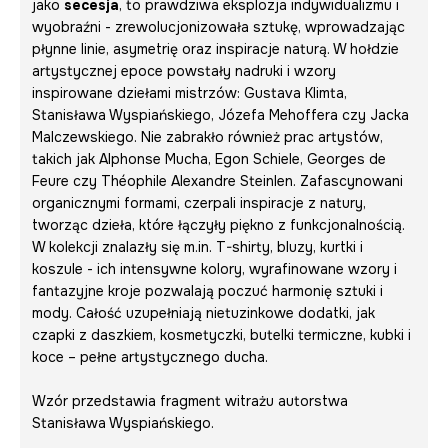
jako
secesja
, to prawdziwa eksplozja indywidualizmu i
wyobraźni - zrewolucjonizowała sztukę, wprowadzając
płynne linie, asymetrię oraz inspiracje naturą. W hołdzie
artystycznej epoce powstały nadruki i wzory
inspirowane dziełami mistrzów: Gustava Klimta,
Stanisława Wyspiańskiego, Józefa Mehoffera czy Jacka
Malczewskiego. Nie zabrakło również prac artystów,
takich jak Alphonse Mucha, Egon Schiele, Georges de
Feure czy Théophile Alexandre Steinlen. Zafascynowani
organicznymi formami, czerpali inspiracje z natury,
tworząc dzieła, które łączyły piękno z funkcjonalnością.
W kolekcji znalazły się m.in. T-shirty, bluzy, kurtki i
koszule - ich intensywne kolory, wyrafinowane wzory i
fantazyjne kroje pozwalają poczuć harmonię sztuki i
mody. Całość uzupełniają nietuzinkowe dodatki, jak
czapki z daszkiem, kosmetyczki, butelki termiczne, kubki i
koce – pełne artystycznego ducha.
Wzór przedstawia fragment witrażu autorstwa
Stanisława Wyspiańskiego.