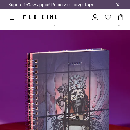
Kupon -15% w appce! Pobierz i skorzystaj »
Darmowa dostawa do salonów
Medicine
Home
Lifestyle i travel
Domowe biuro
Notesy