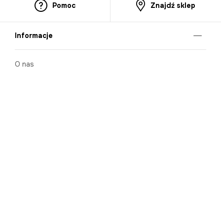
Pomoc
Znajdź sklep
Informacje
O nas
Nasze salony
Aplikacja mobilna
Zasady prezentowania towarów
Projekt Murale
Blog
Cooperation
Zgłaszanie naruszeń (whistleblowing)
Kontakt