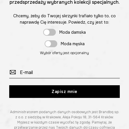
przedsprzedaży wybranych kolekcji specjalnych.
Chcemy, żeby do Twojej skrzynki trafiało tylko to, co
naprawdę Cię interesuje. Powiedz, czy jest to:
Moda damska
Moda męska
Wybór oferty jest opcjonalny
Zapisz mnie
Administratorem podanych danych osobowych jest Brandbq sp.
z o.o. z siedzibą w Krakowie, Aleja Pokoju 18, 31-564 Kraków.
Możesz w każdym czasie wycofać tę zgodę. Pamiętaj, że
przetwarzanie przez nas Twoich danych do czasu cofnięcia