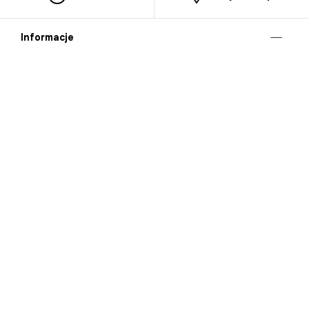
Informacje
O nas
Nasze salony
Aplikacja mobilna
Zasady prezentowania towarów
Projekt Murale
Blog
Cooperation
Zgłaszanie naruszeń (whistleblowing)
Kontakt