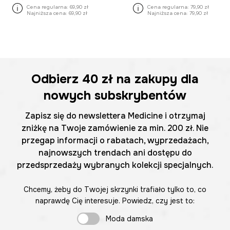
Cena regularna:
69,90 zł
Cena regularna:
79,90 zł
Najniższa cena:
69,90 zł
Najniższa cena:
79,90 zł
Odbierz
40 zł
na zakupy dla
nowych subskrybentów
Zapisz się do newslettera Medicine i otrzymaj
zniżkę na Twoje zamówienie za min. 200 zł. Nie
przegap informacji o rabatach, wyprzedażach,
najnowszych trendach ani dostępu do
przedsprzedaży wybranych kolekcji specjalnych.
Chcemy, żeby do Twojej skrzynki trafiało tylko to, co
naprawdę Cię interesuje. Powiedz, czy jest to:
Moda damska