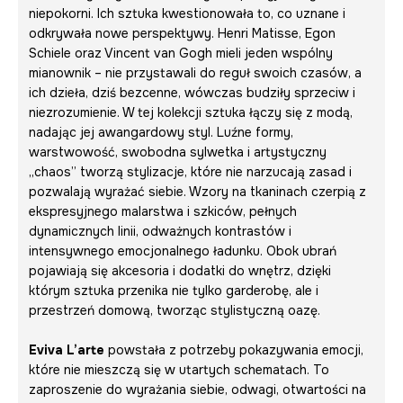
niepokorni. Ich sztuka kwestionowała to, co uznane i
odkrywała nowe perspektywy. Henri Matisse, Egon
Schiele oraz Vincent van Gogh mieli jeden wspólny
mianownik – nie przystawali do reguł swoich czasów, a
ich dzieła, dziś bezcenne, wówczas budziły sprzeciw i
niezrozumienie. W tej kolekcji sztuka łączy się z modą,
nadając jej awangardowy styl. Luźne formy,
warstwowość, swobodna sylwetka i artystyczny
„chaos” tworzą stylizacje, które nie narzucają zasad i
pozwalają wyrażać siebie. Wzory na tkaninach czerpią z
ekspresyjnego malarstwa i szkiców, pełnych
dynamicznych linii, odważnych kontrastów i
intensywnego emocjonalnego ładunku. Obok ubrań
pojawiają się akcesoria i dodatki do wnętrz, dzięki
którym sztuka przenika nie tylko garderobę, ale i
przestrzeń domową, tworząc stylistyczną oazę.
Eviva L’arte
powstała z potrzeby pokazywania emocji,
które nie mieszczą się w utartych schematach. To
zaproszenie do wyrażania siebie, odwagi, otwartości na