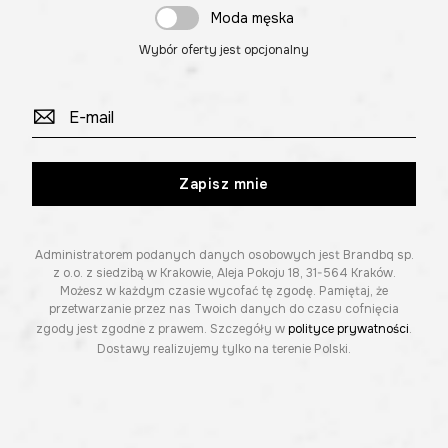
Moda męska
Wybór oferty jest opcjonalny
Zapisz mnie
Administratorem podanych danych osobowych jest Brandbq sp.
z o.o. z siedzibą w Krakowie, Aleja Pokoju 18, 31-564 Kraków.
Możesz w każdym czasie wycofać tę zgodę. Pamiętaj, że
przetwarzanie przez nas Twoich danych do czasu cofnięcia
zgody jest zgodne z prawem. Szczegóły w
polityce prywatności
.
Dostawy realizujemy tylko na terenie Polski.