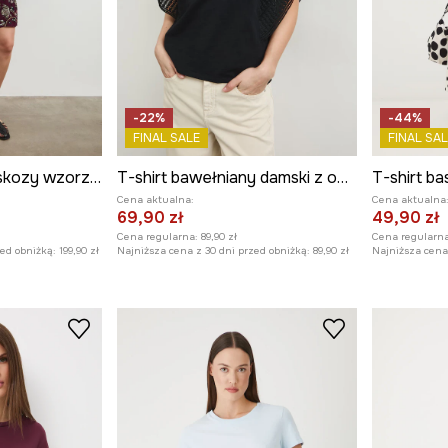
-22%
-44%
FINAL SALE
FINAL SAL
Sukienka mini z wiskozy wzorzysta
T-shirt bawełniany damski z ozdobnymi rękawami
T-shirt b
Cena aktualna:
Cena aktualna
69,90 zł
49,90 zł
Cena regularna:
89,90 zł
Cena regularna
zed obniżką:
199,90 zł
Najniższa cena z 30 dni przed obniżką:
89,90 zł
Najniższa cena 