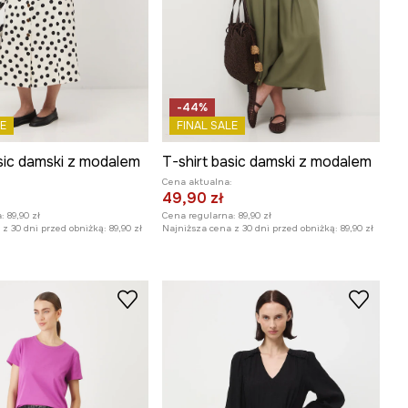
-44%
E
FINAL SALE
asic damski z modalem
T-shirt basic damski z modalem
:
Cena aktualna:
49,90 zł
:
89,90 zł
Cena regularna:
89,90 zł
z 30 dni przed obniżką:
89,90 zł
Najniższa cena z 30 dni przed obniżką:
89,90 zł