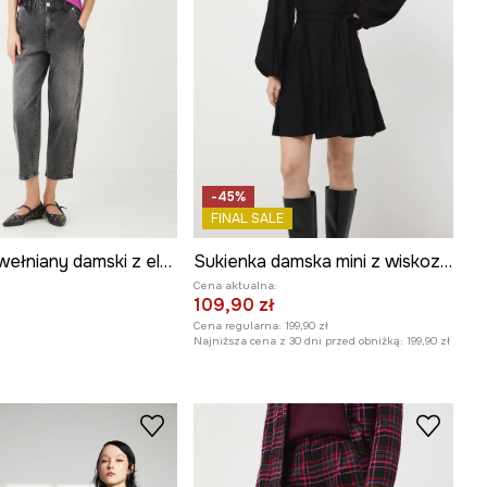
-45%
FINAL SALE
T-shirt bawełniany damski z elastanem gładki
Sukienka damska mini z wiskozy wzorzysta
Cena aktualna:
109,90 zł
Cena regularna:
199,90 zł
Najniższa cena z 30 dni przed obniżką:
199,90 zł