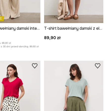
E
T-shirt bawełniany damski interlock z ozdobnym haftem
T-shirt bawełniany damski z elastanem interlock
:
89,90 zł
:
89,90 zł
z 30 dni przed obniżką:
89,90 zł