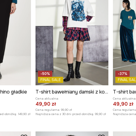
-50%
-37%
FINAL SALE
FINAL SAL
hino gładkie
T-shirt bawełniany damski z kolekcji Tajemniczy Świat Medicine
Cena aktualna:
Cena aktualna
49,90 zł
49,90 zł
Cena regularna:
99,90 zł
Cena regularna
zed obniżką:
149,90 zł
Najniższa cena z 30 dni przed obniżką:
99,90 zł
Najniższa cena 