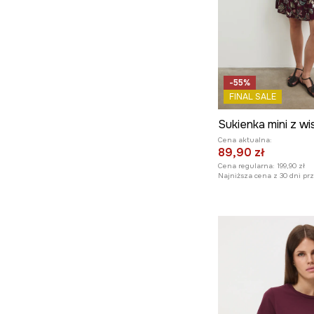
-55%
FINAL SALE
Cena aktualna:
89,90 zł
Cena regularna:
199,90 zł
Najniższa cena z 30 dni pr