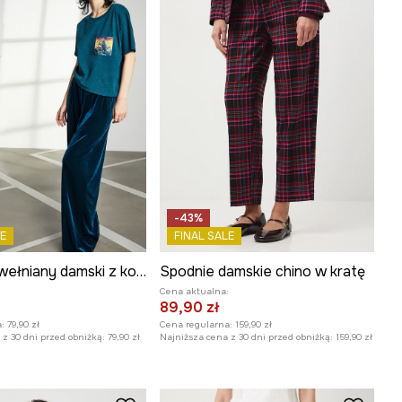
-43%
E
FINAL SALE
T-shirt bawełniany damski z kolekcji Tajemniczy Świat Medicine
Spodnie damskie chino w kratę
:
Cena aktualna:
89,90 zł
:
79,90 zł
Cena regularna:
159,90 zł
z 30 dni przed obniżką:
79,90 zł
Najniższa cena z 30 dni przed obniżką:
159,90 zł