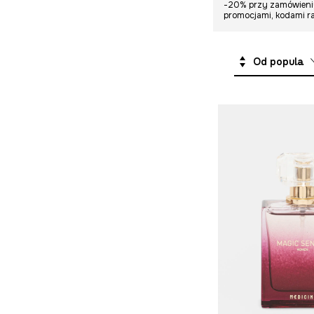
-20% przy zamówieniu 
Komplety
Akcesoria plażowe
promocjami, kodami ra
Od popularnych