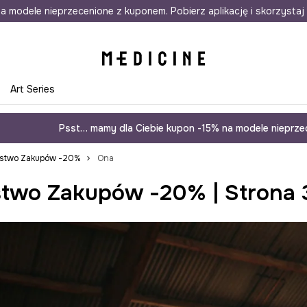
awet w 24h
a modele nieprzecenione z kuponem. Pobierz aplikację i skorzystaj 
Darmowa dostawa do salonów
30 d
e
Art Series
Psst… mamy dla Ciebie kupon -15% na modele nieprzec
ństwo Zakupów -20%
Ona
stwo Zakupów -20% | Strona 