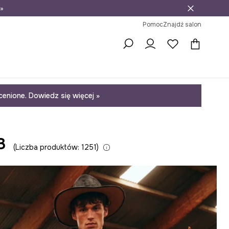
»
ni na zwrot
Pomoc
Znajdź salon
enione. Dowiedz się więcej »
3
Liczba produktów: 1251