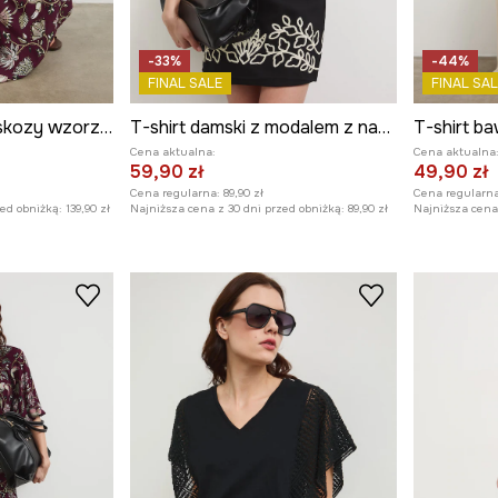
-33%
-44%
FINAL SALE
FINAL SAL
Sukienka midi z wiskozy wzorzysta
T-shirt damski z modalem z nadrukiem
Cena aktualna:
Cena aktualna
59,90 zł
49,90 zł
Cena regularna:
89,90 zł
Cena regularna
zed obniżką:
139,90 zł
Najniższa cena z 30 dni przed obniżką:
89,90 zł
Najniższa cena 