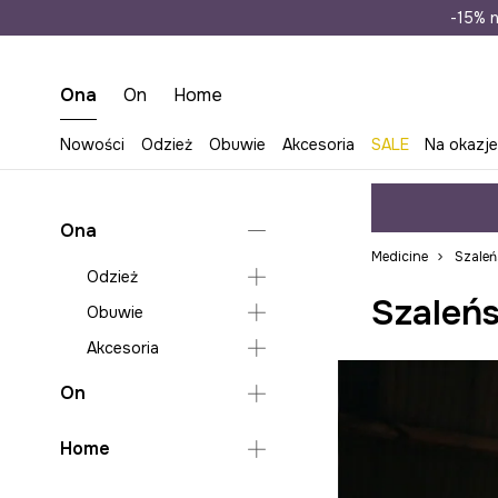
Wysyłka n
-15% n
Ona
On
Home
Nowości
Odzież
Obuwie
Akcesoria
SALE
Na okazj
Ona
Medicine
Szale
Odzież
Szaleń
Obuwie
Bielizna
Akcesoria
Bluzy
Klapki i sandały
Jeansy
Espadryle
Torebki
On
Kombinezony
Lifestyle i trampki
Plecaki
Odzież
Home
Koszule i bluzki
Baleriny
Bagaż i akcesoria
podróżne
Obuwie
Bielizna
Kurtki
Mokasyny i półbuty
Sypialnia