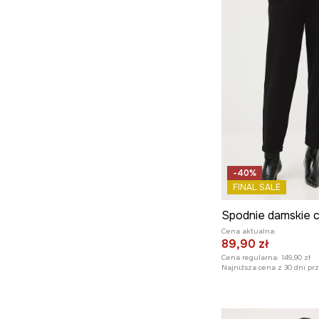
-40%
FINAL SALE
Spodnie damskie c
Cena aktualna:
89,90 zł
Cena regularna:
149,90 zł
Najniższa cena z 30 dni pr