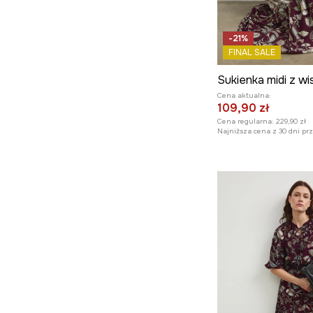
-21%
FINAL SALE
Cena aktualna:
109,90 zł
Cena regularna:
229,90 zł
Najniższa cena z 30 dni pr