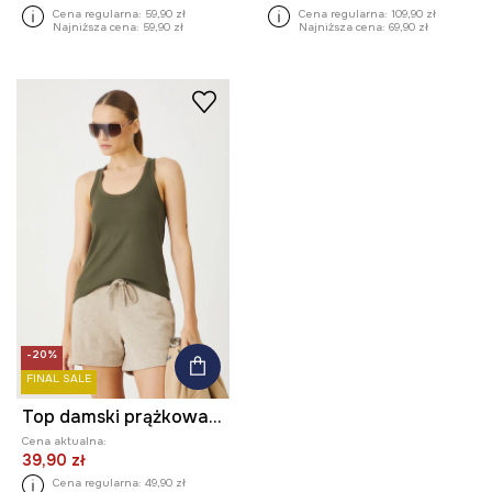
Cena regularna:
59,90 zł
Cena regularna:
109,90 zł
Najniższa cena:
59,90 zł
Najniższa cena:
69,90 zł
-20%
FINAL SALE
Top damski prążkowany z modalem kolor zielony
Cena aktualna:
39,90 zł
Cena regularna:
49,90 zł