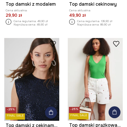
Top damski z modalem
Top damski cekinowy
Cena aktualna:
Cena aktualna:
29,90 zł
49,90 zł
Cena regularna:
49,90 zł
Cena regularna:
139,90 zł
Najniższa cena:
49,90 zł
Najniższa cena:
89,90 zł
-25%
-25%
FINAL SALE
FINAL SALE
Top damski prążkowany z modalem kolor zielony
Top damski z cekinami kolor granatowy