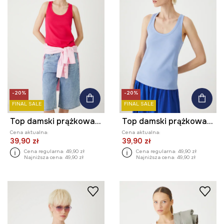
-20%
-20%
FINAL SALE
FINAL SALE
Top damski prążkowany z modalem kolor różowy
Top damski prążkowany z modalem kolor niebieski
Cena aktualna:
Cena aktualna:
39,90 zł
39,90 zł
Cena regularna:
49,90 zł
Cena regularna:
49,90 zł
Najniższa cena:
49,90 zł
Najniższa cena:
49,90 zł