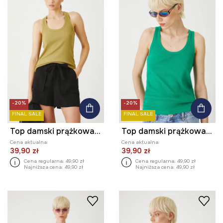
-20%
-20%
FINAL SALE
FINAL SALE
Top damski prążkowany z modalem kolor zielony
Top damski prążkowany z modalem kolor zielony
Cena aktualna:
Cena aktualna:
39,90 zł
39,90 zł
Cena regularna:
49,90 zł
Cena regularna:
49,90 zł
Najniższa cena:
49,90 zł
Najniższa cena:
49,90 zł