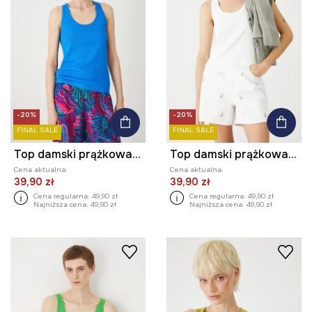
-20%
-20%
FINAL SALE
FINAL SALE
Top damski prążkowany z modalem kolor niebieski
Top damski prążkowany z modalem kolor biały
Cena aktualna:
Cena aktualna:
39,90 zł
39,90 zł
Cena regularna:
49,90 zł
Cena regularna:
49,90 zł
Najniższa cena:
49,90 zł
Najniższa cena:
49,90 zł