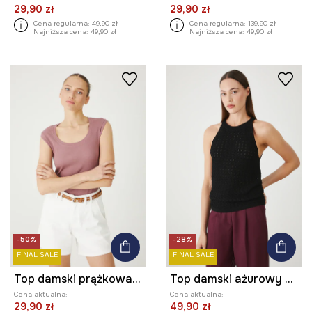
29,90 zł
29,90 zł
Cena regularna:
49,90 zł
Cena regularna:
139,90 zł
Najniższa cena:
49,90 zł
Najniższa cena:
49,90 zł
-50%
-28%
FINAL SALE
FINAL SALE
Top damski prążkowany z modalem kolor różowy
Top damski ażurowy z wiskozą
Cena aktualna:
Cena aktualna:
29,90 zł
49,90 zł