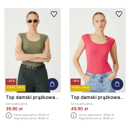
-20%
-16%
FINAL SALE
FINAL SALE
Top damski prążkowany z modalem kolor zielony
Top damski prążkowany z modalem kolor różowy
Cena aktualna:
Cena aktualna:
39,90 zł
49,90 zł
Cena regularna:
59,90 zł
Cena regularna:
59,90 zł
Najniższa cena:
49,90 zł
Najniższa cena:
59,90 zł