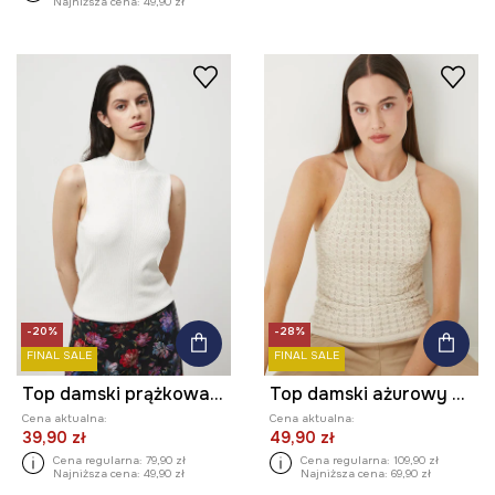
Najniższa cena:
49,90 zł
-20%
-28%
FINAL SALE
FINAL SALE
Top damski prążkowany
Top damski ażurowy z wiskozą
Cena aktualna:
Cena aktualna:
39,90 zł
49,90 zł
Cena regularna:
79,90 zł
Cena regularna:
109,90 zł
Najniższa cena:
49,90 zł
Najniższa cena:
69,90 zł