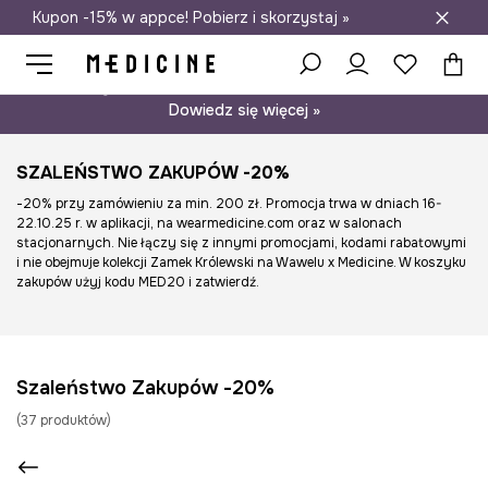
Kupon -15% w appce! Pobierz i skorzystaj »
Darmowa dostawa do salonów
Psst… mamy dla Ciebie kupon -15% na modele nieprzecenione.
Dowiedz się więcej »
SZALEŃSTWO ZAKUPÓW -20%
-20% przy zamówieniu za min. 200 zł. Promocja trwa w dniach 16-
22.10.25 r. w aplikacji, na wearmedicine.com oraz w salonach
stacjonarnych. Nie łączy się z innymi promocjami, kodami rabatowymi
i nie obejmuje kolekcji Zamek Królewski na Wawelu x Medicine. W koszyku
zakupów użyj kodu MED20 i zatwierdź.
Szaleństwo Zakupów -20%
(
37
produktów
)