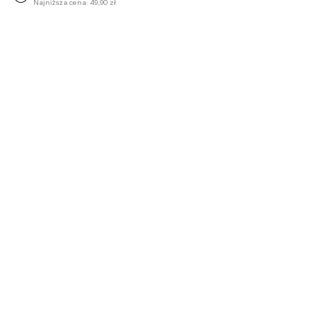
Najniższa cena:
49,90 zł