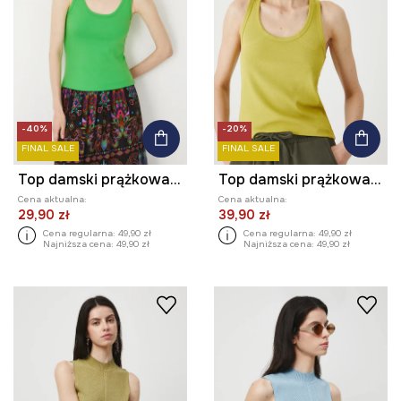
-40%
-20%
FINAL SALE
FINAL SALE
Top damski prążkowany z modalem
Top damski prążkowany z modalem kolor zielony
Cena aktualna:
Cena aktualna:
29,90 zł
39,90 zł
Cena regularna:
49,90 zł
Cena regularna:
49,90 zł
Najniższa cena:
49,90 zł
Najniższa cena:
49,90 zł