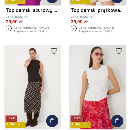
FINAL SALE
FINAL SALE
Top damski ażurowy z wiskozą
Top damski prążkowany z modalem
Cena aktualna:
Cena aktualna:
29,90 zł
39,90 zł
Cena regularna:
109,90 zł
Cena regularna:
49,90 zł
Najniższa cena:
49,90 zł
Najniższa cena:
49,90 zł
-40%
-44%
FINAL SALE
FINAL SALE