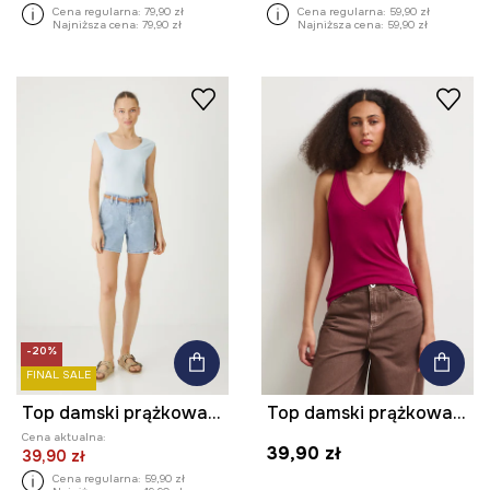
Cena regularna:
79,90 zł
Cena regularna:
59,90 zł
Najniższa cena:
79,90 zł
Najniższa cena:
59,90 zł
-20%
FINAL SALE
Top damski prążkowany z modalem kolor niebieski
Top damski prążkowany z modalem kolor czerwony
Cena aktualna:
39,90 zł
39,90 zł
Cena regularna:
59,90 zł