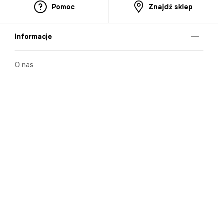
Pomoc
Znajdź sklep
Informacje
O nas
Nasze salony
Aplikacja mobilna
Zasady prezentowania towarów
Projekt Murale
Blog
Cooperation
Zgłaszanie naruszeń (whistleblowing)
Kontakt