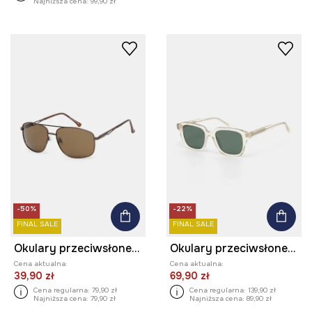
Najniższa cena:
99,90 zł
-50%
-22%
FINAL SALE
FINAL SALE
Okulary przeciwsłoneczne męskie z polaryzacją
Okulary przeciwsłoneczne kwadratowe męskie z acetatem
Cena aktualna:
Cena aktualna:
39,90 zł
69,90 zł
Cena regularna:
79,90 zł
Cena regularna:
139,90 zł
Najniższa cena:
79,90 zł
Najniższa cena:
89,90 zł