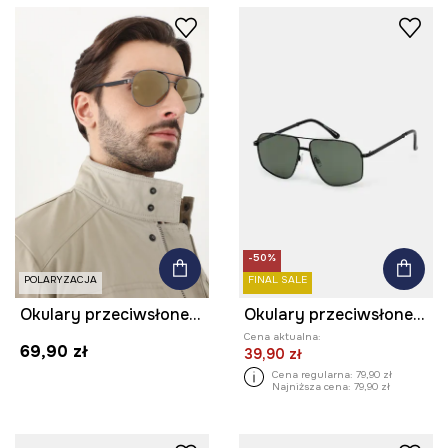
-50%
POLARYZACJA
FINAL SALE
Okulary przeciwsłoneczne pilotki męskie
Okulary przeciwsłoneczne męskie z polaryzacją
Cena aktualna:
69,90 zł
39,90 zł
Cena regularna:
79,90 zł
Najniższa cena:
79,90 zł