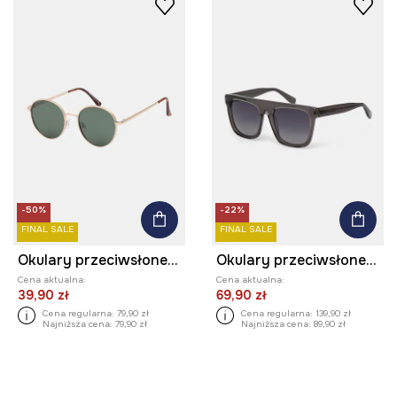
-50%
-22%
FINAL SALE
FINAL SALE
Okulary przeciwsłoneczne męskie z polaryzacją
Okulary przeciwsłoneczne kwadratowe męskie z acetatem
Cena aktualna:
Cena aktualna:
39,90 zł
69,90 zł
Cena regularna:
79,90 zł
Cena regularna:
139,90 zł
Najniższa cena:
79,90 zł
Najniższa cena:
89,90 zł