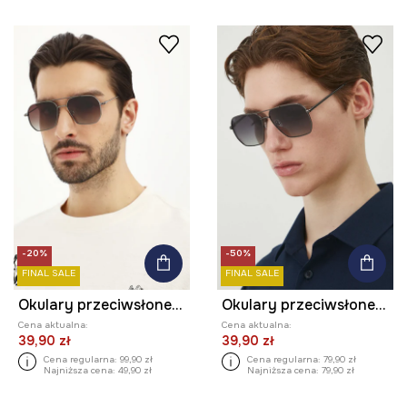
-20%
-50%
FINAL SALE
FINAL SALE
Okulary przeciwsłoneczne męskie z polaryzacją kolor brązowy
Okulary przeciwsłoneczne męskie kolor czarny
Cena aktualna:
Cena aktualna:
39,90 zł
39,90 zł
Cena regularna:
99,90 zł
Cena regularna:
79,90 zł
Najniższa cena:
49,90 zł
Najniższa cena:
79,90 zł