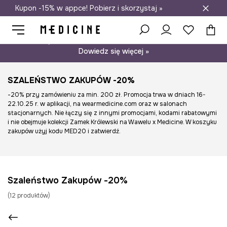
Kupon -15% w appce! Pobierz i skorzystaj »
Darmowa dostawa do salonów
Psst… mamy dla Ciebie kupon -15% na modele nieprzecenione.
Dowiedz się więcej »
SZALEŃSTWO ZAKUPÓW -20%
-20% przy zamówieniu za min. 200 zł. Promocja trwa w dniach 16-
22.10.25 r. w aplikacji, na wearmedicine.com oraz w salonach
stacjonarnych. Nie łączy się z innymi promocjami, kodami rabatowymi
i nie obejmuje kolekcji Zamek Królewski na Wawelu x Medicine. W koszyku
zakupów użyj kodu MED20 i zatwierdź.
Szaleństwo Zakupów -20%
(
12
produktów
)