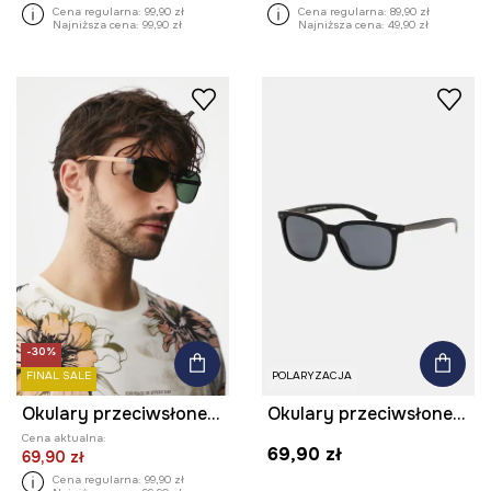
Cena regularna:
99,90 zł
Cena regularna:
89,90 zł
Najniższa cena:
99,90 zł
Najniższa cena:
49,90 zł
-30%
FINAL SALE
POLARYZACJA
Okulary przeciwsłoneczne męskie z polaryzacją kolor czarny
Okulary przeciwsłoneczne męskie z polaryzacją kolor czarny
Cena aktualna:
69,90 zł
69,90 zł
Cena regularna:
99,90 zł