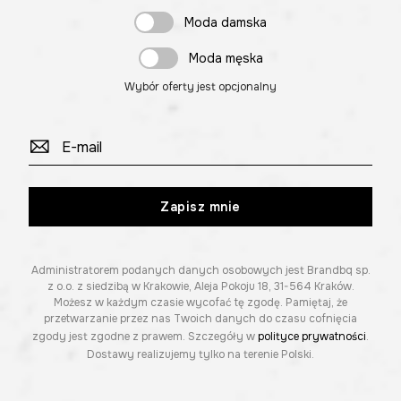
Moda damska
Moda męska
Wybór oferty jest opcjonalny
Zapisz mnie
Administratorem podanych danych osobowych jest Brandbq sp.
z o.o. z siedzibą w Krakowie, Aleja Pokoju 18, 31-564 Kraków.
Możesz w każdym czasie wycofać tę zgodę. Pamiętaj, że
przetwarzanie przez nas Twoich danych do czasu cofnięcia
zgody jest zgodne z prawem. Szczegóły w
polityce prywatności
.
Dostawy realizujemy tylko na terenie Polski.