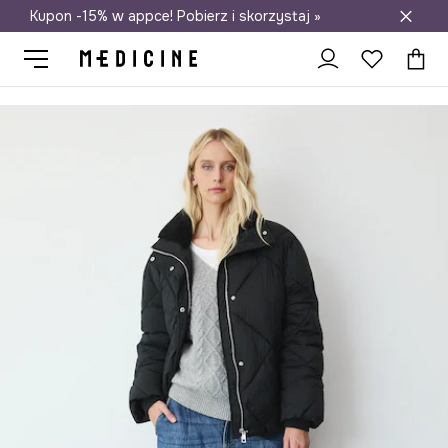
Kupon -15% w appce! Pobierz i skorzystaj »
Darmowa dostawa do salonów
Medicine
Ona
Odzież
Kurtki
Kurtki krótkie