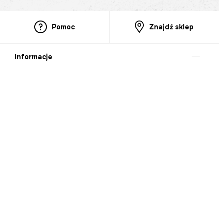
Pomoc
Znajdź sklep
Informacje
O nas
Nasze salony
Aplikacja mobilna
Zasady prezentowania towarów
Projekt Murale
Blog
Cooperation
Zgłaszanie naruszeń (whistleblowing)