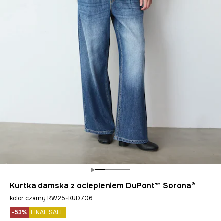
Kurtka damska z ociepleniem DuPont™ Sorona®
kolor czarny RW25-KUD706
-53%
FINAL SALE