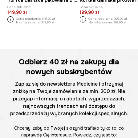
Kurtka damska pikowana z rękawiczkami
Kurtka damska pikowa
Cena aktualna:
Cena aktualna:
149,90 zł
199,90 zł
Cena regularna:
349,90 zł
Cena regularna:
399,90 zł
Najniższa cena:
349,90 zł
Najniższa cena:
399,90 zł
Odbierz
40 zł
na zakupy dla
nowych subskrybentów
Zapisz się do newslettera Medicine i otrzymaj
zniżkę na Twoje zamówienie za min. 200 zł. Nie
przegap informacji o rabatach, wyprzedażach,
najnowszych trendach ani dostępu do
przedsprzedaży wybranych kolekcji specjalnych.
Chcemy, żeby do Twojej skrzynki trafiało tylko to, co
naprawdę Cię interesuje. Powiedz, czy jest to: