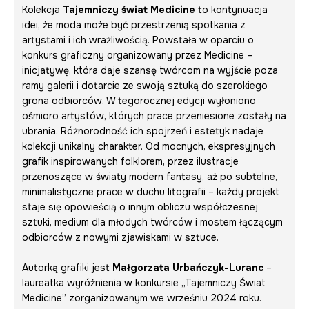
Kolekcja
Tajemniczy świat Medicine
to kontynuacja
idei, że moda może być przestrzenią spotkania z
artystami i ich wrażliwością. Powstała w oparciu o
konkurs graficzny organizowany przez Medicine –
inicjatywę, która daje szansę twórcom na wyjście poza
ramy galerii i dotarcie ze swoją sztuką do szerokiego
grona odbiorców. W tegorocznej edycji wyłoniono
ośmioro artystów, których prace przeniesione zostały na
ubrania. Różnorodność ich spojrzeń i estetyk nadaje
kolekcji unikalny charakter. Od mocnych, ekspresyjnych
grafik inspirowanych folklorem, przez ilustracje
przenoszące w światy modern fantasy, aż po subtelne,
minimalistyczne prace w duchu litografii – każdy projekt
staje się opowieścią o innym obliczu współczesnej
sztuki, medium dla młodych twórców i mostem łączącym
odbiorców z nowymi zjawiskami w sztuce.
Autorką grafiki jest
Małgorzata Urbańczyk-Luranc
–
laureatka wyróżnienia w konkursie „Tajemniczy Świat
Medicine” zorganizowanym we wrześniu 2024 roku.