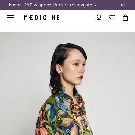
Kupon -15% w appce! Pobierz i skorzystaj »
Darmowa dostawa do salonów
Medicine
Ona
Odzież
Koszule i bluzki
Koszule