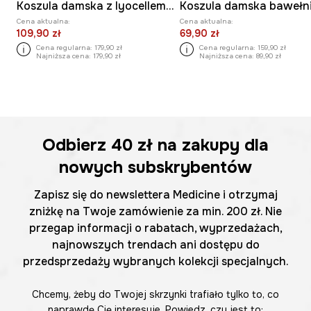
Koszula damska z lyocellem z kolekcji Tattoo Art by Tuan Nguyen
Koszula damska bawełn
Cena aktualna:
Cena aktualna:
109,90 zł
69,90 zł
Cena regularna:
179,90 zł
Cena regularna:
159,90 zł
Najniższa cena:
179,90 zł
Najniższa cena:
89,90 zł
Odbierz
40 zł
na zakupy dla
nowych subskrybentów
Zapisz się do newslettera Medicine i otrzymaj
zniżkę na Twoje zamówienie za min. 200 zł. Nie
przegap informacji o rabatach, wyprzedażach,
najnowszych trendach ani dostępu do
przedsprzedaży wybranych kolekcji specjalnych.
Chcemy, żeby do Twojej skrzynki trafiało tylko to, co
naprawdę Cię interesuje. Powiedz, czy jest to: