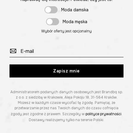
Moda damska
Moda męska
Wybór oferty jest opcjonalny
Zapisz mnie
Administratorem podanych danych osobowych jest Brandbq sp.
z o.o. z siedzibą w Krakowie, Aleja Pokoju 18, 31-564 Kraków.
Możesz w każdym czasie wycofać tę zgodę. Pamiętaj, że
przetwarzanie przez nas Twoich danych do czasu cofnięcia
zgody jest zgodne z prawem. Szczegóły w
polityce prywatności
.
Dostawy realizujemy tylko na terenie Polski.