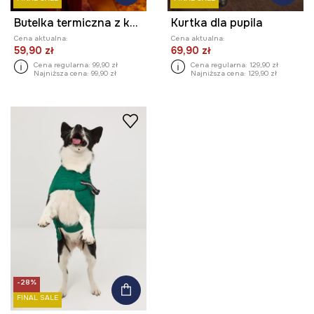
Butelka termiczna z kolekcji Eviva L'arte 500 ml kolor czarny
Kurtka dla pupila
Cena aktualna:
Cena aktualna:
59,90 zł
69,90 zł
Cena regularna:
99,90 zł
Cena regularna:
129,90 zł
Najniższa cena:
99,90 zł
Najniższa cena:
129,90 zł
-28%
FINAL SALE