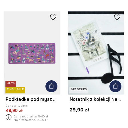
-37%
FINAL SALE
ART SERIES
Podkładka pod mysz w psy
Notatnik z kolekcji Narodowy Instytut Fryderyka Chopina x Medicine
Cena aktualna:
29,90 zł
49,90 zł
Cena regularna:
79,90 zł
Najniższa cena:
79,90 zł