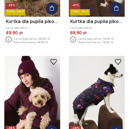
-28%
-41%
FINAL SALE
FINAL SALE
Kurtka dla pupila pikowana
Kurtka dla pupila pikowana
Cena aktualna:
Cena aktualna:
49,90 zł
69,90 zł
Cena regularna:
109,90 zł
Cena regularna:
119,90 zł
Najniższa cena:
69,90 zł
Najniższa cena:
119,90 zł
-28%
-28%