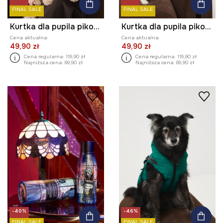
FINAL SALE
FINAL SALE
Kurtka dla pupila pikowana
Kurtka dla pupila pikowana
Cena aktualna:
Cena aktualna:
49,90 zł
49,90 zł
Cena regularna:
119,90 zł
Cena regularna:
119,90 zł
Najniższa cena:
69,90 zł
Najniższa cena:
69,90 zł
-40%
-46%
FINAL SALE
FINAL SALE