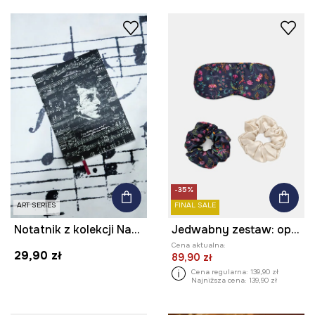
-35%
ART SERIES
FINAL SALE
Notatnik z kolekcji Narodowy Instytut Fryderyka Chopina x Medicine
Jedwabny zestaw: opaska na oczy i gumki do włosów w kwiaty
Cena aktualna:
29,90 zł
89,90 zł
Cena regularna:
139,90 zł
Najniższa cena:
139,90 zł