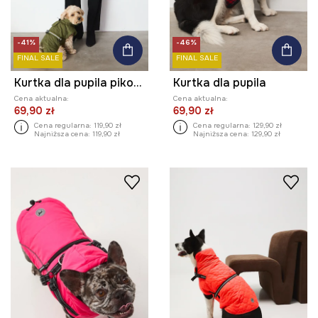
-41%
-46%
FINAL SALE
FINAL SALE
Kurtka dla pupila pikowana
Kurtka dla pupila
Cena aktualna:
Cena aktualna:
69,90 zł
69,90 zł
Cena regularna:
119,90 zł
Cena regularna:
129,90 zł
Najniższa cena:
119,90 zł
Najniższa cena:
129,90 zł