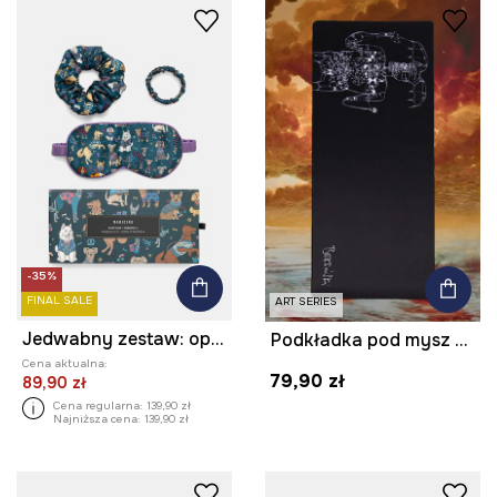
-35%
FINAL SALE
ART SERIES
Jedwabny zestaw: opaska na oczy i gumki do włosów w psy
Podkładka pod mysz z kolekcji Zdzisław Beksiński x Medicine kolor czarny
Cena aktualna:
79,90 zł
89,90 zł
Cena regularna:
139,90 zł
Najniższa cena:
139,90 zł