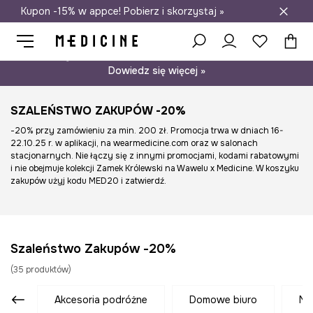
Kupon -15% w appce! Pobierz i skorzystaj »
Darmowa dostawa do salonów
Psst… mamy dla Ciebie kupon -15% na modele nieprzecenione.
Dowiedz się więcej »
SZALEŃSTWO ZAKUPÓW -20%
-20% przy zamówieniu za min. 200 zł. Promocja trwa w dniach 16-
22.10.25 r. w aplikacji, na wearmedicine.com oraz w salonach
stacjonarnych. Nie łączy się z innymi promocjami, kodami rabatowymi
i nie obejmuje kolekcji Zamek Królewski na Wawelu x Medicine. W koszyku
zakupów użyj kodu MED20 i zatwierdź.
Szaleństwo Zakupów -20%
(
35
produktów
)
akcesoria podróżne
domowe biuro
n