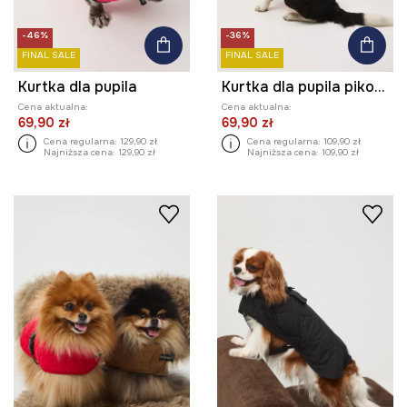
-46%
-36%
FINAL SALE
FINAL SALE
Kurtka dla pupila
Kurtka dla pupila pikowana
Cena aktualna:
Cena aktualna:
69,90 zł
69,90 zł
Cena regularna:
129,90 zł
Cena regularna:
109,90 zł
Najniższa cena:
129,90 zł
Najniższa cena:
109,90 zł