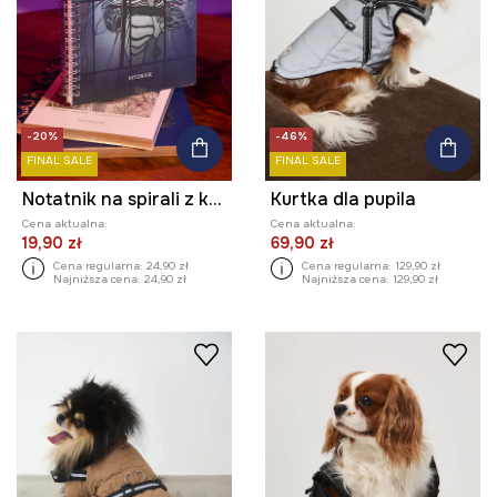
-20%
-46%
FINAL SALE
FINAL SALE
Notatnik na spirali z kolekcji Eviva L'arte kolor czarny
Kurtka dla pupila
Cena aktualna:
Cena aktualna:
19,90 zł
69,90 zł
Cena regularna:
24,90 zł
Cena regularna:
129,90 zł
Najniższa cena:
24,90 zł
Najniższa cena:
129,90 zł