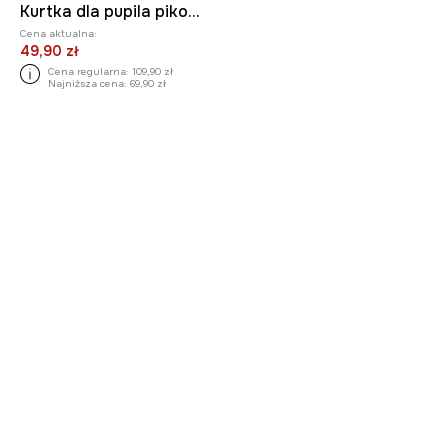
Kurtka dla pupila pikowana
Cena aktualna:
49,90 zł
Cena regularna:
109,90 zł
Najniższa cena:
69,90 zł