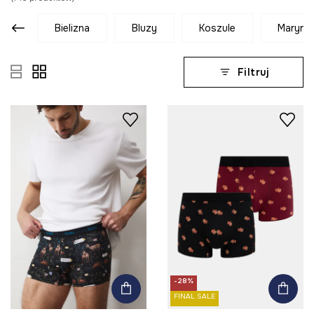
bielizna
bluzy
koszule
marynar
Filtruj
-28%
FINAL SALE