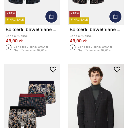
-28%
-28%
FINAL SALE
FINAL SALE
Bokserki bawełniane męskie z elastanem wzorzyste (2-pack)
Bokserki bawełniane męskie z elastanem wzorzyste (2-pack)
Cena aktualna:
Cena aktualna:
49,90 zł
49,90 zł
Cena regularna:
69,90 zł
Cena regularna:
69,90 zł
Najniższa cena:
69,90 zł
Najniższa cena:
69,90 zł