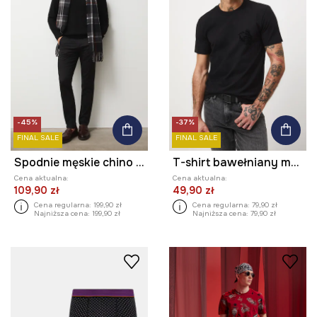
-45%
-37%
FINAL SALE
FINAL SALE
Spodnie męskie chino gładkie
T-shirt bawełniany męski z elastanem z nadrukiem
Cena aktualna:
Cena aktualna:
109,90 zł
49,90 zł
Cena regularna:
199,90 zł
Cena regularna:
79,90 zł
Najniższa cena:
199,90 zł
Najniższa cena:
79,90 zł