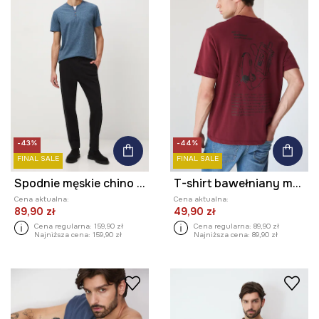
-43%
-44%
FINAL SALE
FINAL SALE
Spodnie męskie chino gładkie
T-shirt bawełniany męski z nadrukiem
Cena aktualna:
Cena aktualna:
89,90 zł
49,90 zł
Cena regularna:
159,90 zł
Cena regularna:
89,90 zł
Najniższa cena:
159,90 zł
Najniższa cena:
89,90 zł