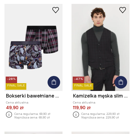
-28%
-47%
FINAL SALE
FINAL SALE
Bokserki bawełniane męskie z elastanem wzorzyste (2-pack)
Kamizelka męska slim w kratę
Cena aktualna:
Cena aktualna:
49,90 zł
119,90 zł
Cena regularna:
69,90 zł
Cena regularna:
229,90 zł
Najniższa cena:
69,90 zł
Najniższa cena:
229,90 zł