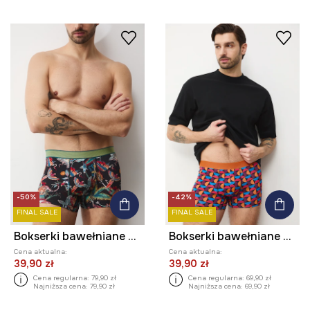
-50%
-42%
FINAL SALE
FINAL SALE
Bokserki bawełniane męskie z elastanem wzorzyste (2-pack)
Bokserki bawełniane męskie z elastanem wzorzyste (2-pack)
Cena aktualna:
Cena aktualna:
39,90 zł
39,90 zł
Cena regularna:
79,90 zł
Cena regularna:
69,90 zł
Najniższa cena:
79,90 zł
Najniższa cena:
69,90 zł