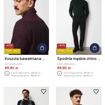
-47%
-47%
FINAL SALE
FINAL SALE
Koszula bawełniana męska z kołnierzykiem klasycznym żakardowa
Spodnie męskie chino melanżowe
Cena aktualna:
Cena aktualna:
89,90 zł
89,90 zł
Cena regularna:
169,90 zł
Cena regularna:
169,90 zł
Najniższa cena:
169,90 zł
Najniższa cena:
169,90 zł