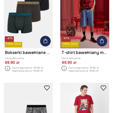
-41%
-37%
FINAL SALE
FINAL SALE
Bokserki bawełniane męskie z drobnym wzorem (3-pack)
T-shirt bawełniany męski Tattoo Art by Michał Kidacki
Cena aktualna:
Cena aktualna:
69,90 zł
49,90 zł
Cena regularna:
119,90 zł
Cena regularna:
79,90 zł
Najniższa cena:
119,90 zł
Najniższa cena:
79,90 zł