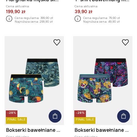
Cena aktualna:
Cena aktualna:
199,90 zł
39,90 zł
Cena regularna:
399,90 zł
Cena regularna:
79,90 zł
Najniższa cena:
299,90 zł
Najniższa cena:
49,90 zł
-28%
-28%
FINAL SALE
FINAL SALE
Bokserki bawełniane męskie z elastanem wzorzyste (2-pack) kolor multicolor
Bokserki bawełniane męskie z elastanem wzorzyste (2-pack) kolor multicolor
Cena aktualna:
Cena aktualna: