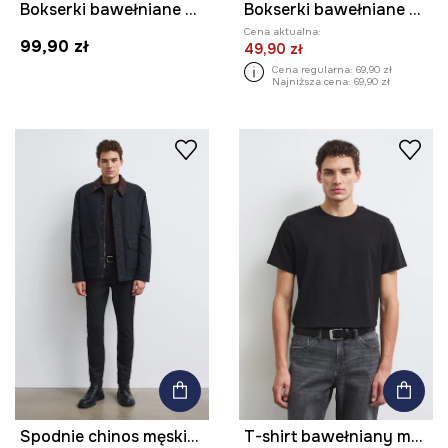
Bokserki bawełniane męskie z elastanem wzorzyste (3-pack)
Bokserki bawełniane męskie z elastanem wzorzyste (2-pack)
Cena aktualna:
99,90 zł
49,90 zł
Cena regularna:
69,90 zł
Najniższa cena:
69,90 zł
Spodnie chinos męskie bawełniane z elastanem
T-shirt bawełniany męski z elastanem gładki kolor czarny