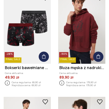
-28%
-50%
FINAL SALE
FINAL SALE
Bokserki bawełniane męskie z elastanem wzorzyste (2-pack)
Bluza męska z nadrukiem
Cena aktualna:
Cena aktualna:
49,90 zł
89,90 zł
Cena regularna:
69,90 zł
Cena regularna:
179,90 zł
Najniższa cena:
69,90 zł
Najniższa cena:
179,90 zł