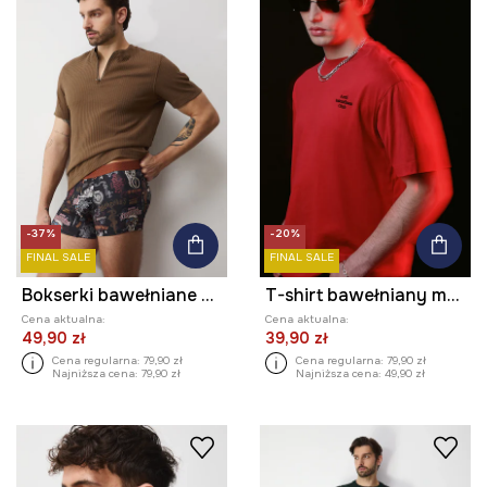
-37%
-20%
FINAL SALE
FINAL SALE
Bokserki bawełniane męskie z elastanem wzorzyste (2-pack)
T-shirt bawełniany męski z kolekcji Valentine’s Day
Cena aktualna:
Cena aktualna:
49,90 zł
39,90 zł
Cena regularna:
79,90 zł
Cena regularna:
79,90 zł
Najniższa cena:
79,90 zł
Najniższa cena:
49,90 zł