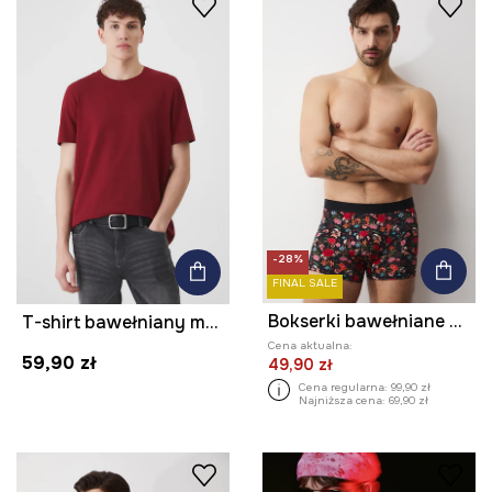
-28%
FINAL SALE
Bokserki bawełniane męskie z elastanem wzorzyste (2-pack)
T-shirt bawełniany męski z domieszką elastanu gładki kolor bordowy
Cena aktualna:
59,90 zł
49,90 zł
Cena regularna:
99,90 zł
Najniższa cena:
69,90 zł