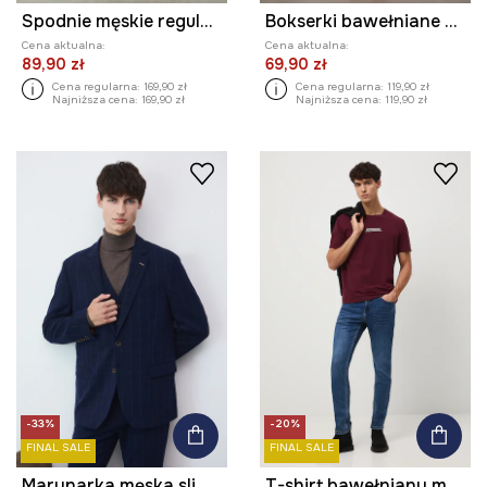
Spodnie męskie regular z drobnym wzorem
Bokserki bawełniane męskie (3-pack)
Cena aktualna:
Cena aktualna:
89,90 zł
69,90 zł
Cena regularna:
169,90 zł
Cena regularna:
119,90 zł
Najniższa cena:
169,90 zł
Najniższa cena:
119,90 zł
-33%
-20%
FINAL SALE
FINAL SALE
Marynarka męska slim w kratę
T-shirt bawełniany męski z elastanem z nadrukiem