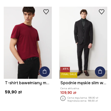
-45%
FINAL SALE
T-shirt bawełniany męski z elastanem gładki kolor bordowy
Spodnie męskie slim w kratę
Cena aktualna:
59,90 zł
109,90 zł
Cena regularna:
199,90 zł
Najniższa cena:
199,90 zł