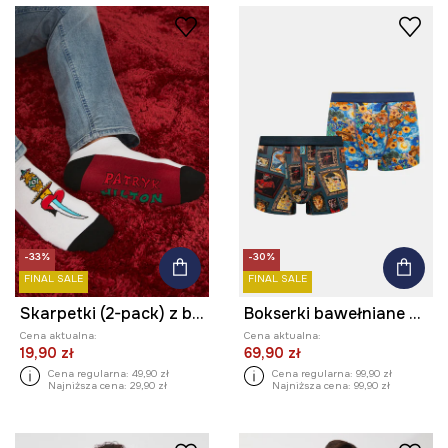
-33%
-30%
FINAL SALE
FINAL SALE
Skarpetki (2-pack) z bawełną męskie by Patryk Hilton kolor multicolor
Bokserki bawełniane męskie z elastanem z kolekcji Dzień Kota (2-pack) kolor multicolor
Cena aktualna:
Cena aktualna:
19,90 zł
69,90 zł
Cena regularna:
49,90 zł
Cena regularna:
99,90 zł
Najniższa cena:
29,90 zł
Najniższa cena:
99,90 zł