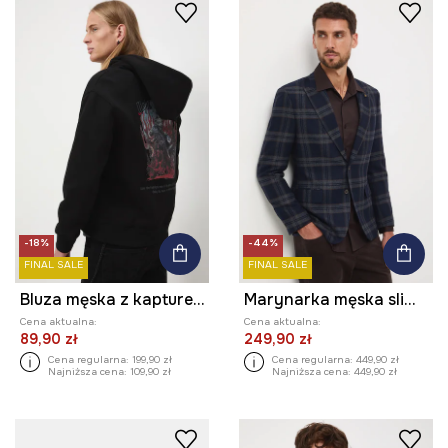
-18%
-44%
FINAL SALE
FINAL SALE
Bluza męska z kapturem z nadrukiem i aplikacją
Marynarka męska slim w kratę
Cena aktualna:
Cena aktualna:
89,90 zł
249,90 zł
Cena regularna:
199,90 zł
Cena regularna:
449,90 zł
Najniższa cena:
109,90 zł
Najniższa cena:
449,90 zł