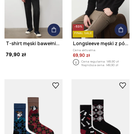
-53%
FINAL SALE
T-shirt męski bawełniany z elastanem
Longsleeve męski z półgolfem z fakturą
Cena aktualna:
79,90 zł
69,90 zł
Cena regularna:
149,90 zł
Najniższa cena:
149,90 zł