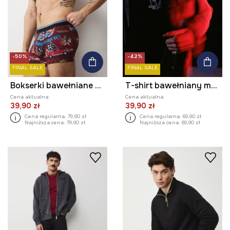
-50%
-42%
FINAL SALE
FINAL SALE
Bokserki bawełniane męskie z elastanem wzorzyste (2-pack)
T-shirt bawełniany męski z kolekcji Valentine’s Day
Cena aktualna:
Cena aktualna:
39,90 zł
39,90 zł
Cena regularna:
79,90 zł
Cena regularna:
69,90 zł
Najniższa cena:
79,90 zł
Najniższa cena:
69,90 zł