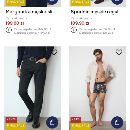
FINAL SALE
FINAL SALE
Marynarka męska slim gładka
Spodnie męskie regular z drobnym wzorem
Cena aktualna:
Cena aktualna:
199,90 zł
109,90 zł
Cena regularna:
449,90 zł
Cena regularna:
199,90 zł
Najniższa cena:
449,90 zł
Najniższa cena:
199,90 zł
-47%
-41%
FINAL SALE
FINAL SALE