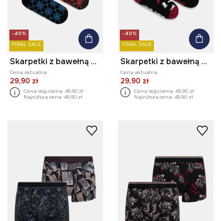
-40%
-40%
FINAL SALE
FINAL SALE
Skarpetki z bawełną męskie w psy (2-pack)
Skarpetki z bawełną męskie w szachy (2-pack)
Cena aktualna:
Cena aktualna:
29,90 zł
29,90 zł
Cena regularna:
49,90 zł
Cena regularna:
49,90 zł
Najniższa cena:
49,90 zł
Najniższa cena:
49,90 zł