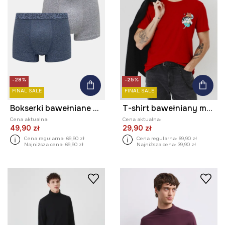
-28%
-25%
FINAL SALE
FINAL SALE
Bokserki bawełniane męskie z elastanem melanżowe (2-pack) kolor multicolor
T-shirt bawełniany męski z elastanem by Patryk Hilton kolor czerwony
Cena aktualna:
Cena aktualna:
49,90 zł
29,90 zł
Cena regularna:
69,90 zł
Cena regularna:
69,90 zł
Najniższa cena:
69,90 zł
Najniższa cena:
39,90 zł