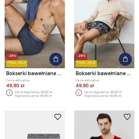
-28%
-28%
FINAL SALE
FINAL SALE
Bokserki bawełniane męskie z elastanem z drobnym wzorem (2-pack)
Bokserki bawełniane męskie z elastanem wzorzyste (2-pack)
Cena aktualna:
Cena aktualna:
49,90 zł
49,90 zł
Cena regularna:
69,90 zł
Cena regularna:
69,90 zł
Najniższa cena:
69,90 zł
Najniższa cena:
69,90 zł