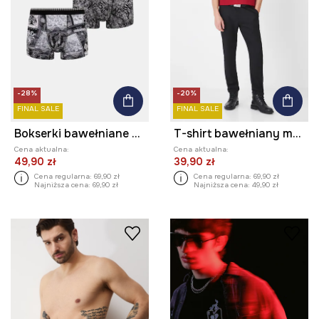
-28%
-20%
FINAL SALE
FINAL SALE
Bokserki bawełniane męskie z elastanem wzorzyste (2-pack) kolor multicolor
T-shirt bawełniany męski z nadrukiem kolor czerwony
Cena aktualna:
Cena aktualna:
49,90 zł
39,90 zł
Cena regularna:
69,90 zł
Cena regularna:
69,90 zł
Najniższa cena:
69,90 zł
Najniższa cena:
49,90 zł