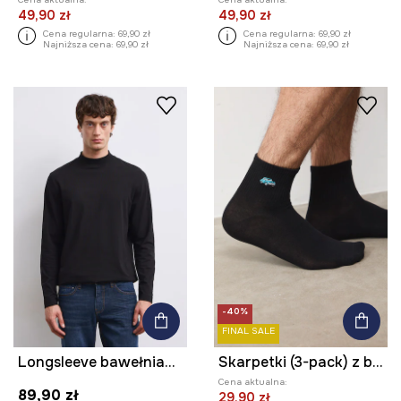
49,90 zł
49,90 zł
Cena regularna:
69,90 zł
Cena regularna:
69,90 zł
Najniższa cena:
69,90 zł
Najniższa cena:
69,90 zł
-40%
FINAL SALE
Longsleeve bawełniany męski z domieszką elastanu gładki kolor czarny
Skarpetki (3-pack) z bawełną męskie z ozdobnym haftem w samochody
Cena aktualna:
89,90 zł
29,90 zł