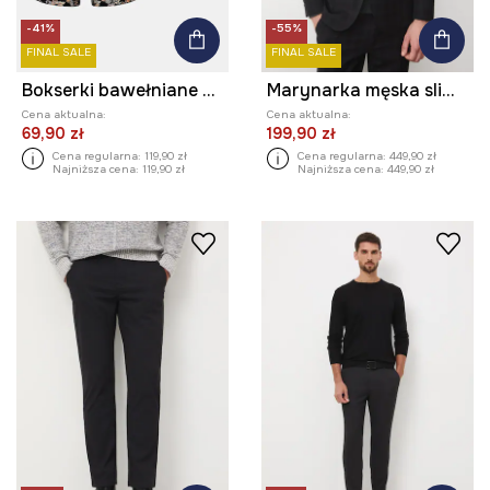
-41%
-55%
FINAL SALE
FINAL SALE
Bokserki bawełniane męskie z elastanem wzorzyste (3-pack)
Marynarka męska slim w kratę
Cena aktualna:
Cena aktualna:
69,90 zł
199,90 zł
Cena regularna:
119,90 zł
Cena regularna:
449,90 zł
Najniższa cena:
119,90 zł
Najniższa cena:
449,90 zł