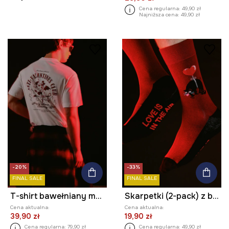
Cena regularna:
49,90 zł
Najniższa cena:
49,90 zł
-20%
-33%
FINAL SALE
FINAL SALE
T-shirt bawełniany męski z kolekcji Valentine’s Day
Skarpetki (2-pack) z bawełną męskie z kolekcji Valentine’s Day
Cena aktualna:
Cena aktualna:
39,90 zł
19,90 zł
Cena regularna:
79,90 zł
Cena regularna:
49,90 zł