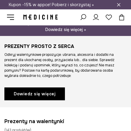
Kupon -15% w appce! Pobierz i skorzystaj »
Darmowa dostawa do salonów
Psst… mamy dla Ciebie kupon -15% na modele nieprzecenione.
Dowiedz się więcej »
PREZENTY PROSTO Z SERCA
Odkryj walentynkowe propozycje: ubrania, akcesoria i dodatki na
prezent dla ukochanej osoby, przyjaciela lub… dla siebie. Sprawdź
kolekcję i podaruj upominek, który wyrazi to, co czujesz! Nie masz
pomysłu? Postaw na kartę podarunkową, by obdarowana osoba
wybrała dokładnie to, czego potrzebuje:
Dowiedz się więcej
Prezenty na walentynki
(
143
produktów
)