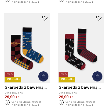
Najniższa cena:
49,90 zł
Najniższa cena:
29,90 zł
-40%
-40%
FINAL SALE
FINAL SALE
Skarpetki z bawełną męskie wzorzyste (2-pack)
Skarpetki z bawełną męskie wzorzyste (2-pack)
Cena aktualna:
Cena aktualna:
29,90 zł
29,90 zł
Cena regularna:
49,90 zł
Cena regularna:
49,90 zł
Najniższa cena:
49,90 zł
Najniższa cena:
49,90 zł