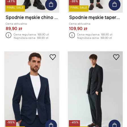
-47%
-35%
FINAL SALE
FINAL SALE
Spodnie męskie chino z drobnym wzorem
Spodnie męskie tapered melanżowe
Cena aktualna:
Cena aktualna:
89,90 zł
109,90 zł
Cena regularna:
169,90 zł
Cena regularna:
169,90 zł
Najniższa cena:
169,90 zł
Najniższa cena:
169,90 zł
-55%
-45%