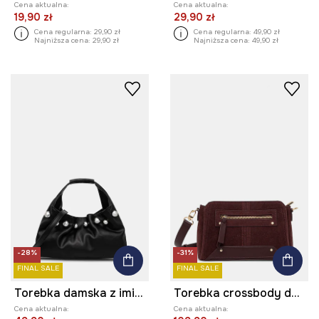
Cena aktualna:
Cena aktualna:
19,90 zł
29,90 zł
Cena regularna:
29,90 zł
Cena regularna:
49,90 zł
Najniższa cena:
29,90 zł
Najniższa cena:
49,90 zł
-28%
-31%
FINAL SALE
FINAL SALE
Torebka damska z imitacji skóry z aplikacją
Torebka crossbody damska z łączonych materiałów
Cena aktualna:
Cena aktualna: