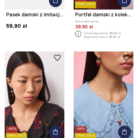
FINAL SALE
Pasek damski z imitacji zamszu kolor beżowy
Portfel damski z kolekcji Valentine’s Day
Cena aktualna:
59,90 zł
39,90 zł
Cena regularna:
89,90 zł
Najniższa cena:
89,90 zł
-40%
-50%
FINAL SALE
FINAL SALE