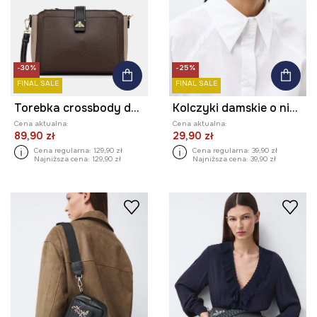
-30%
-25%
FINAL SALE
FINAL SALE
Torebka crossbody damska
Kolczyki damskie o nieregularnym kształcie
Cena aktualna:
Cena aktualna:
89,90 zł
29,90 zł
Cena regularna:
129,90 zł
Cena regularna:
39,90 zł
Najniższa cena:
129,90 zł
Najniższa cena:
39,90 zł