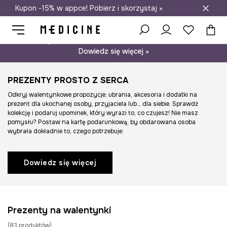
Kupon -15% w appce! Pobierz i skorzystaj »
Darmowa dostawa do salonów
Psst… mamy dla Ciebie kupon -15% na modele nieprzecenione.
Dowiedz się więcej »
PREZENTY PROSTO Z SERCA
Odkryj walentynkowe propozycje: ubrania, akcesoria i dodatki na
prezent dla ukochanej osoby, przyjaciela lub… dla siebie. Sprawdź
kolekcję i podaruj upominek, który wyrazi to, co czujesz! Nie masz
pomysłu? Postaw na kartę podarunkową, by obdarowana osoba
wybrała dokładnie to, czego potrzebuje:
Dowiedz się więcej
Prezenty na walentynki
(
83
produktów
)