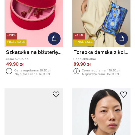
-28%
-43%
FINAL SALE
FINAL SALE
Szkatułka na biżuterię z kolekcji Valentine’s Day
Torebka damska z kolekcji Eviva L'arte
Cena aktualna:
Cena aktualna:
49,90 zł
89,90 zł
Cena regularna:
69,90 zł
Cena regularna:
159,90 zł
Najniższa cena:
69,90 zł
Najniższa cena:
159,90 zł