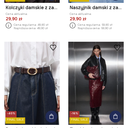
Kolczyki damskie z zawieszką w kształcie serca
Naszyjnik damski z zawieszką w kształcie serca
Cena aktualna:
Cena aktualna:
29,90 zł
29,90 zł
Cena regularna:
49,90 zł
Cena regularna:
59,90 zł
Najniższa cena:
49,90 zł
Najniższa cena:
59,90 zł
-40%
-16%
FINAL SALE
FINAL SALE