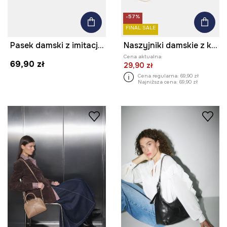
-57%
FINAL SALE
Pasek damski z imitacji skóry z aplikacją kolor czarny
Naszyjniki damskie z kamieniem naturalnym (3-pack)
Cena aktualna:
69,90 zł
29,90 zł
Cena regularna:
69,90 zł
Najniższa cena:
69,90 zł