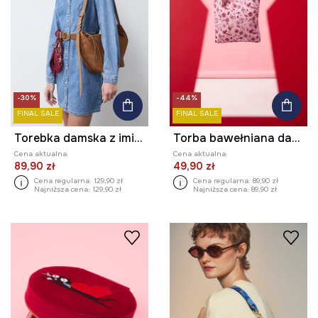
-30%
-44%
FINAL SALE
FINAL SALE
Torebka damska z imitacji zamszu
Torba bawełniana damska z kolekcji Valentine’s Day
Cena aktualna:
Cena aktualna:
89,90 zł
49,90 zł
Cena regularna:
129,90 zł
Cena regularna:
89,90 zł
Najniższa cena:
129,90 zł
Najniższa cena:
89,90 zł