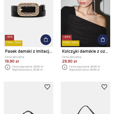
-33%
-40%
FINAL SALE
FINAL SALE
Pasek damski z imitacji skóry
Kolczyki damskie z ozdobnymi łańcuszkami
Cena aktualna:
Cena aktualna:
19,90 zł
29,90 zł
Cena regularna:
59,90 zł
Cena regularna:
49,90 zł
Najniższa cena:
29,90 zł
Najniższa cena:
49,90 zł