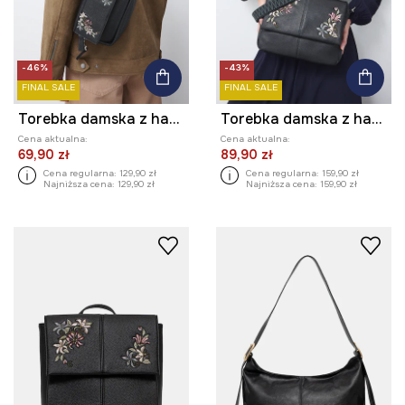
-46%
-43%
FINAL SALE
FINAL SALE
Torebka damska z haftami
Torebka damska z haftami
Cena aktualna:
Cena aktualna:
69,90 zł
89,90 zł
Cena regularna:
129,90 zł
Cena regularna:
159,90 zł
Najniższa cena:
129,90 zł
Najniższa cena:
159,90 zł