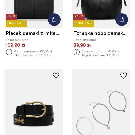
-38%
-47%
FINAL SALE
FINAL SALE
Plecak damski z imitacji skóry z ozdobnym haftem
Torebka hobo damska z klamrami
Cena aktualna:
Cena aktualna:
109,90 zł
89,90 zł
Cena regularna:
179,90 zł
Cena regularna:
169,90 zł
Najniższa cena:
179,90 zł
Najniższa cena:
169,90 zł