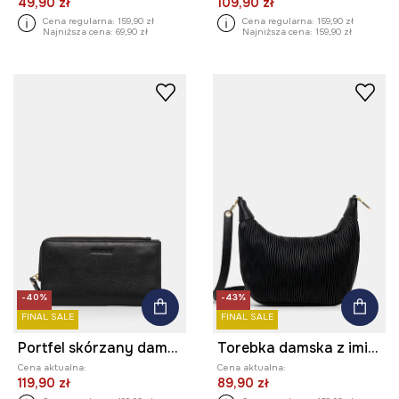
49,90 zł
109,90 zł
Cena regularna:
159,90 zł
Cena regularna:
159,90 zł
Najniższa cena:
69,90 zł
Najniższa cena:
159,90 zł
-40%
-43%
FINAL SALE
FINAL SALE
Portfel skórzany damskie
Torebka damska z imitacji skóry
Cena aktualna:
Cena aktualna:
119,90 zł
89,90 zł