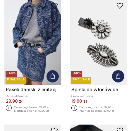
-40%
-50%
FINAL SALE
FINAL SALE
Pasek damski z imitacji skóry
Spinki do włosów damskie z kryształkami (2-pack)
Cena aktualna:
Cena aktualna:
29,90 zł
19,90 zł
Cena regularna:
49,90 zł
Cena regularna:
39,90 zł
Najniższa cena:
49,90 zł
Najniższa cena:
39,90 zł