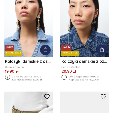
-50%
-40%
FINAL SALE
FINAL SALE
Kolczyki damskie z ozdobnymi zawieszkami
Kolczyki damskie z ozdobnymi kryształkami (3-pack)
Cena aktualna:
Cena aktualna:
19,90 zł
29,90 zł
Cena regularna:
39,90 zł
Cena regularna:
49,90 zł
Najniższa cena:
39,90 zł
Najniższa cena:
49,90 zł