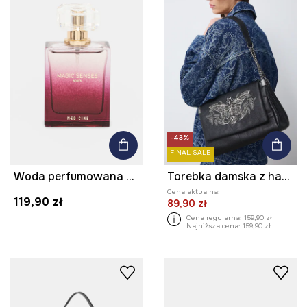
-43%
FINAL SALE
Woda perfumowana Magic Senses 50 ml kolor multicolor
Torebka damska z haftami
Cena aktualna:
119,90 zł
89,90 zł
Cena regularna:
159,90 zł
Najniższa cena:
159,90 zł