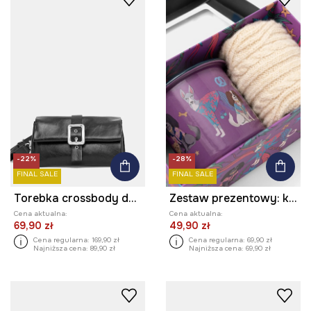
-22%
-28%
FINAL SALE
FINAL SALE
Torebka crossbody damska z klamrą
Zestaw prezentowy: kubek i skarpetki z warkoczowym splotem
Cena aktualna:
Cena aktualna:
69,90 zł
49,90 zł
Cena regularna:
169,90 zł
Cena regularna:
69,90 zł
Najniższa cena:
89,90 zł
Najniższa cena:
69,90 zł