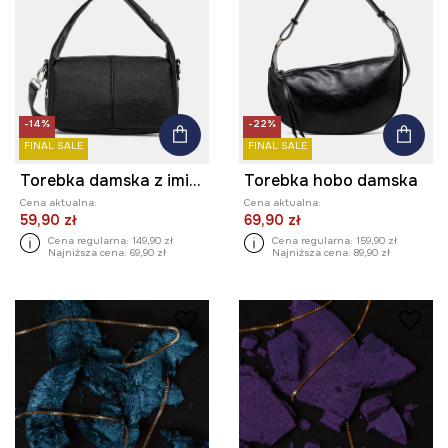
-14%
-22%
FINAL SALE
FINAL SALE
Torebka damska z imitacji skóry
Torebka hobo damska
Cena aktualna:
Cena aktualna:
59,90 zł
69,90 zł
Cena regularna:
149,90 zł
Cena regularna:
159,90 zł
Najniższa cena:
69,90 zł
Najniższa cena:
89,90 zł