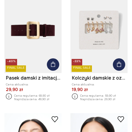
-40%
-33%
FINAL SALE
FINAL SALE
Pasek damski z imitacji zamszu
Kolczyki damskie z ozdobnymi zawieszkami (5-pack)
Cena aktualna:
Cena aktualna:
29,90 zł
19,90 zł
Cena regularna:
69,90 zł
Cena regularna:
59,90 zł
Najniższa cena:
49,90 zł
Najniższa cena:
29,90 zł