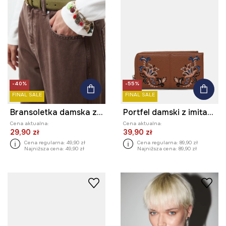
-40%
-55%
FINAL SALE
FINAL SALE
Bransoletka damska z ozdobnymi zawieszkami
Portfel damski z imitacji skóry z ozdobnym haftem
Cena aktualna:
Cena aktualna:
29,90 zł
39,90 zł
Cena regularna:
49,90 zł
Cena regularna:
89,90 zł
Najniższa cena:
49,90 zł
Najniższa cena:
89,90 zł