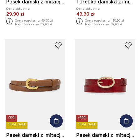
Pasek damski z imitacji skóry z fakturą
Torebka damska z imitacji skóry
Cena aktualna:
Cena aktualna:
29,90 zł
49,90 zł
Cena regularna:
49,90 zł
Cena regularna:
159,90 zł
Najniższa cena:
49,90 zł
Najniższa cena:
59,90 zł
-33%
-40%
FINAL SALE
FINAL SALE
Pasek damski z imitacji skóry
Pasek damski z imitacji skóry