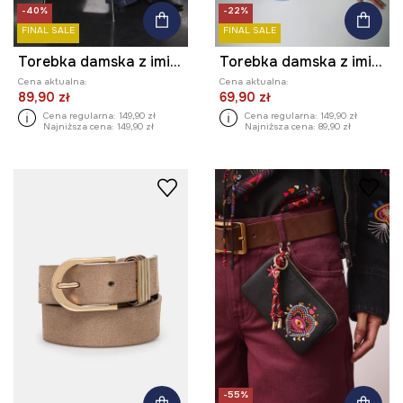
-40%
-22%
FINAL SALE
FINAL SALE
Torebka damska z imitacji skóry
Torebka damska z imitacji skóry
Cena aktualna:
Cena aktualna:
89,90 zł
69,90 zł
Cena regularna:
149,90 zł
Cena regularna:
149,90 zł
Najniższa cena:
149,90 zł
Najniższa cena:
89,90 zł
-55%