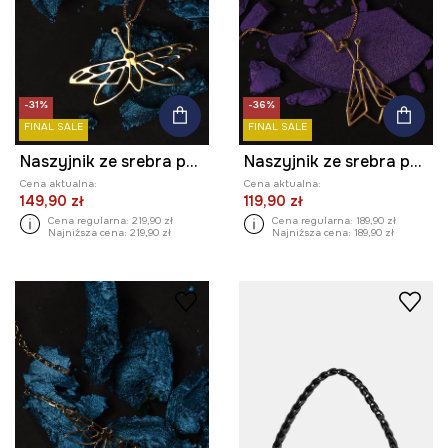
-31%
-36%
FINAL SALE
FINAL SALE
Naszyjnik ze srebra pokrytego złotem damski Medicine x Todoro
Naszyjnik ze srebra pokrytego złotem damski Medicine x Todoro
Cena aktualna:
Cena aktualna:
149,90 zł
119,90 zł
Cena regularna:
219,90 zł
Cena regularna:
189,90 zł
Najniższa cena:
219,90 zł
Najniższa cena:
189,90 zł