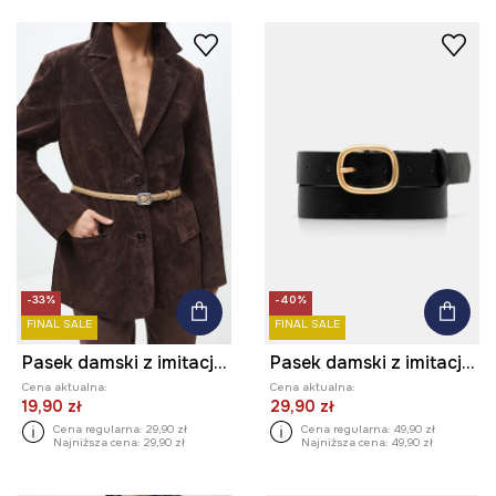
-33%
-40%
FINAL SALE
FINAL SALE
Pasek damski z imitacji skóry
Pasek damski z imitacji skóry
Cena aktualna:
Cena aktualna:
19,90 zł
29,90 zł
Cena regularna:
29,90 zł
Cena regularna:
49,90 zł
Najniższa cena:
29,90 zł
Najniższa cena:
49,90 zł