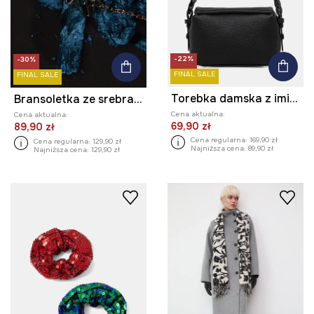
-22%
-30%
FINAL SALE
FINAL SALE
Torebka damska z imitacji skóry
Bransoletka ze srebra pokrytego złotem damska Medicine x Todoro
Cena aktualna:
Cena aktualna:
69,90 zł
89,90 zł
Cena regularna:
169,90 zł
Cena regularna:
129,90 zł
Najniższa cena:
89,90 zł
Najniższa cena:
129,90 zł