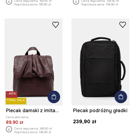
Cena regularna:
199,90 zł
Cena regularna:
159,90 zł
Najniższa cena:
199,90 zł
Najniższa cena:
159,90 zł
-40%
FINAL SALE
Plecak damski z imitacji skóry
Plecak podróżny gładki
Cena aktualna:
239,90 zł
89,90 zł
Cena regularna:
149,90 zł
Najniższa cena:
149,90 zł