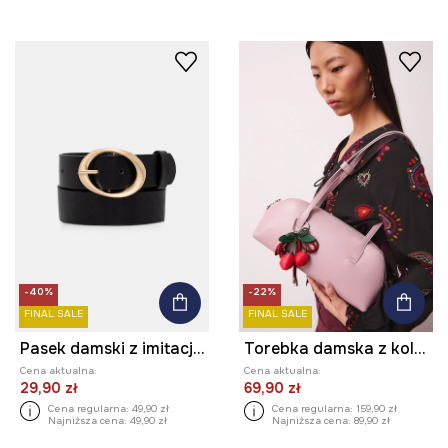
-40%
-22%
FINAL SALE
FINAL SALE
Pasek damski z imitacji skóry
Torebka damska z kolekcji Valentine’s Day
Cena aktualna:
Cena aktualna:
29,90 zł
69,90 zł
Cena regularna:
49,90 zł
Cena regularna:
159,90 zł
Najniższa cena:
49,90 zł
Najniższa cena:
89,90 zł