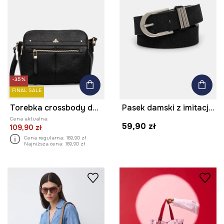
-35%
FINAL SALE
Torebka crossbody damska
Pasek damski z imitacji skóry kolor czarny
Cena aktualna:
59,90 zł
109,90 zł
Cena regularna:
169,90 zł
Najniższa cena:
169,90 zł