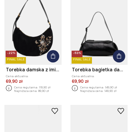
-22%
-53%
FINAL SALE
FINAL SALE
Torebka damska z imitacji zamszu
Torebka bagietka damska
Cena aktualna:
Cena aktualna:
69,90 zł
69,90 zł
Cena regularna:
119,90 zł
Cena regularna:
149,90 zł
Najniższa cena:
89,90 zł
Najniższa cena:
149,90 zł