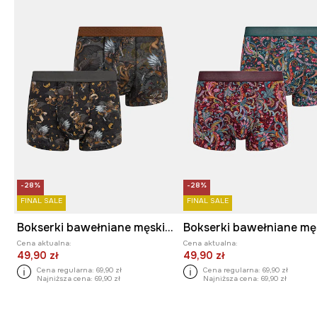
-28%
-28%
FINAL SALE
FINAL SALE
Bokserki bawełniane męskie z elastanem wzorzyste (2-pack)
Cena aktualna:
Cena aktualna:
49,90 zł
49,90 zł
Cena regularna:
69,90 zł
Cena regularna:
69,90 zł
Najniższa cena:
69,90 zł
Najniższa cena:
69,90 zł