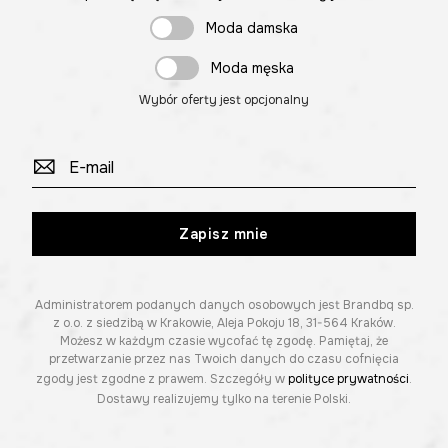
Moda damska
Moda męska
Wybór oferty jest opcjonalny
Zapisz mnie
Administratorem podanych danych osobowych jest Brandbq sp.
z o.o. z siedzibą w Krakowie, Aleja Pokoju 18, 31-564 Kraków.
Możesz w każdym czasie wycofać tę zgodę. Pamiętaj, że
przetwarzanie przez nas Twoich danych do czasu cofnięcia
zgody jest zgodne z prawem. Szczegóły w
polityce prywatności
.
Dostawy realizujemy tylko na terenie Polski.