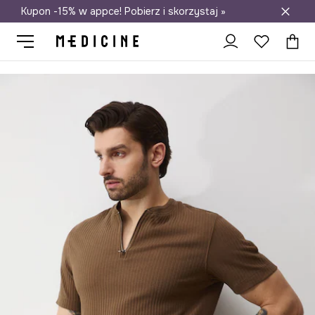
Kupon -15% w appce! Pobierz i skorzystaj »
Darmowa dostawa do salonów
Medicine
On
Odzież
Bielizna
Bokserki