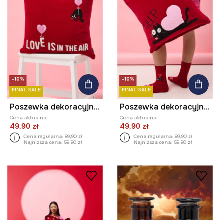
-16%
-16%
FINAL SALE
FINAL SALE
Poszewka dekoracyjna na poduszkę z haftem z kolekcji Valentine’s Day
Poszewka dekoracyjna na poduszkę z haftem z kolekcji Valentine’s Day
Cena aktualna:
Cena aktualna:
49,90 zł
49,90 zł
Cena regularna:
89,90 zł
Cena regularna:
89,90 zł
Najniższa cena:
59,90 zł
Najniższa cena:
59,90 zł