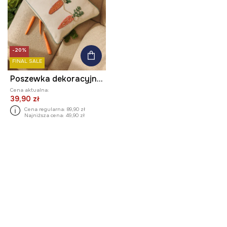
-20%
FINAL SALE
Poszewka dekoracyjna na poduszkę z domieszką lnu z aplikacją
Cena aktualna:
39,90 zł
Cena regularna:
89,90 zł
Najniższa cena:
49,90 zł