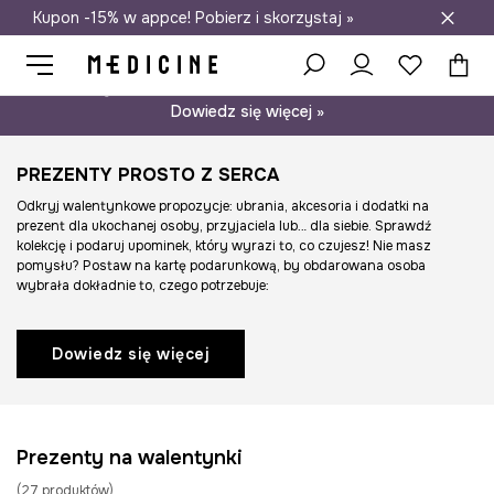
Kupon -15% w appce! Pobierz i skorzystaj »
Darmowa dostawa do salonów
Psst… mamy dla Ciebie kupon -15% na modele nieprzecenione.
Dowiedz się więcej »
PREZENTY PROSTO Z SERCA
Odkryj walentynkowe propozycje: ubrania, akcesoria i dodatki na
prezent dla ukochanej osoby, przyjaciela lub… dla siebie. Sprawdź
kolekcję i podaruj upominek, który wyrazi to, co czujesz! Nie masz
pomysłu? Postaw na kartę podarunkową, by obdarowana osoba
wybrała dokładnie to, czego potrzebuje:
Dowiedz się więcej
Prezenty na walentynki
(
27
produktów
)