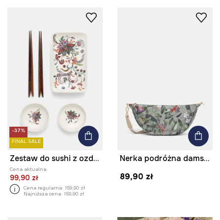
-37%
FINAL SALE
Zestaw do sushi z ozdobnym wzorem
Nerka podróżna damska z motywem roślinnym
Cena aktualna:
89,90 zł
99,90 zł
Cena regularna:
159,90 zł
Najniższa cena:
159,90 zł