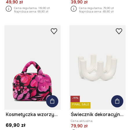
49,90 zł
39,90 zł
Cena regularna:
119,90 zł
Cena regularna:
79,90 zł
Najniższa cena:
69,90 zł
Najniższa cena:
49,90 zł
-11%
FINAL SALE
Kosmetyczka wzorzysta
Świecznik dekoracyjny porcelanowy
Cena aktualna:
69,90 zł
79,90 zł