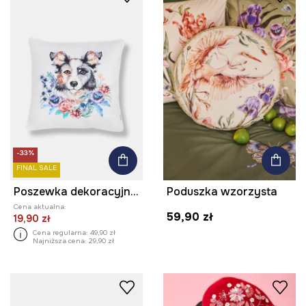
-33%
FINAL SALE
Poszewka dekoracyjna na poduszkę z nadrukiem 45 x 45 cm
Poduszka wzorzysta
Cena aktualna:
59,90 zł
19,90 zł
Cena regularna:
49,90 zł
Najniższa cena:
29,90 zł