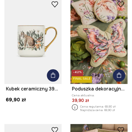
-42%
FINAL SALE
Kubek ceramiczny 390 ml z ozdobnym wzorem
Poduszka dekoracyjna - motyl
Cena aktualna:
69,90 zł
39,90 zł
Cena regularna:
69,90 zł
Najniższa cena:
69,90 zł