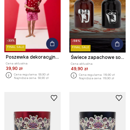
-33%
-58%
FINAL SALE
FINAL SALE
Poszewka dekoracyjna na poduszkę z kolekcji Valentine’s Day
Świece zapachowe sojowe z kolekcji Zdzisław Beksiński x Medicine (2-pack) kolor multicolor
Cena aktualna:
Cena aktualna:
39,90 zł
49,90 zł
Cena regularna:
59,90 zł
Cena regularna:
119,90 zł
Najniższa cena:
59,90 zł
Najniższa cena:
119,90 zł