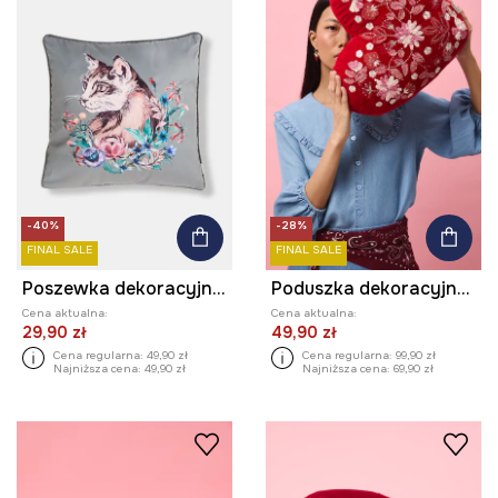
-40%
-28%
FINAL SALE
FINAL SALE
Poszewka dekoracyjna na poduszkę z nadrukiem 45 x 45 cm
Poduszka dekoracyjna z kolekcji Valentine’s Day
Cena aktualna:
Cena aktualna:
29,90 zł
49,90 zł
Cena regularna:
49,90 zł
Cena regularna:
99,90 zł
Najniższa cena:
49,90 zł
Najniższa cena:
69,90 zł