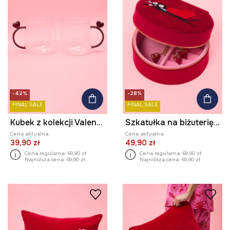
-42%
-28%
FINAL SALE
FINAL SALE
Kubek z kolekcji Valentine’s Day (2-pack)
Szkatułka na biżuterię z kolekcji Valentine’s Day
Cena aktualna:
Cena aktualna:
39,90 zł
49,90 zł
Cena regularna:
69,90 zł
Cena regularna:
69,90 zł
Najniższa cena:
69,90 zł
Najniższa cena:
69,90 zł