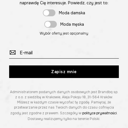
naprawdę Cię interesuje. Powiedz, czy jest to:
Moda damska
Moda męska
Wybór oferty jest opcjonalny
Zapisz mnie
Administratorem podanych danych osobowych jest Brandbq sp.
z o.o. z siedzibą w Krakowie, Aleja Pokoju 18, 31-564 Kraków.
Możesz w każdym czasie wycofać tę zgodę. Pamiętaj, że
przetwarzanie przez nas Twoich danych do czasu cofnięcia
zgody jest zgodne z prawem. Szczegóły w
polityce prywatności
.
Dostawy realizujemy tylko na terenie Polski.