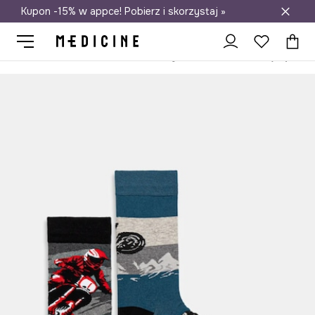
Kupon -15% w appce! Pobierz i skorzystaj »
Darmowa dostawa do salonów
Medicine
On
Odzież
Skarpety