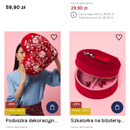
Cena aktualna:
59,90 zł
29,90 zł
Cena regularna:
49,90 zł
Najniższa cena:
49,90 zł
-28%
-28%
FINAL SALE
FINAL SALE
Poduszka dekoracyjna z kolekcji Valentine’s Day
Szkatułka na biżuterię z kolekcji Valentine’s Day
Cena aktualna:
Cena aktualna: