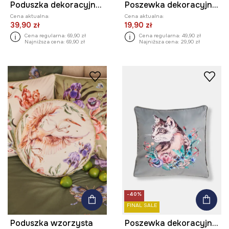
Poduszka dekoracyjna - motyl
Poszewka dekoracyjna na poduszkę z nadrukiem 45 x 45 cm
Cena aktualna:
Cena aktualna:
39,90 zł
19,90 zł
Cena regularna:
69,90 zł
Cena regularna:
49,90 zł
Najniższa cena:
69,90 zł
Najniższa cena:
29,90 zł
-40%
FINAL SALE
Poduszka wzorzysta
Poszewka dekoracyjna na poduszkę z nadrukiem 45 x 45 cm