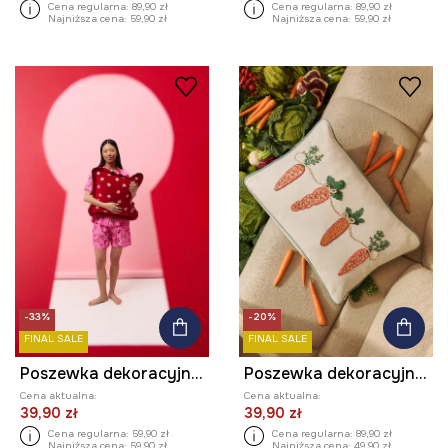
Cena regularna:
89,90 zł
Cena regularna:
89,90 zł
Najniższa cena:
59,90 zł
Najniższa cena:
59,90 zł
-33%
-20%
FINAL SALE
FINAL SALE
Poszewka dekoracyjna na poduszkę z kolekcji Valentine’s Day
Poszewka dekoracyjna na poduszkę z domieszką lnu z aplikacją
Cena aktualna:
Cena aktualna:
39,90 zł
39,90 zł
Cena regularna:
59,90 zł
Cena regularna:
89,90 zł
Najniższa cena:
59,90 zł
Najniższa cena:
49,90 zł