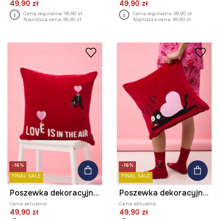
49,90 zł
49,90 zł
Cena regularna:
99,90 zł
Cena regularna:
69,90 zł
Najniższa cena:
69,90 zł
Najniższa cena:
69,90 zł
-16%
-16%
FINAL SALE
FINAL SALE
Poszewka dekoracyjna na poduszkę z haftem z kolekcji Valentine’s Day
Poszewka dekoracyjna na poduszkę z haftem z kolekcji Valentine’s Day
Cena aktualna:
Cena aktualna:
49,90 zł
49,90 zł