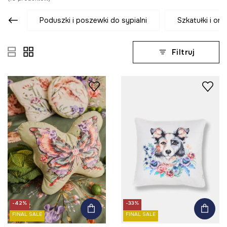
poduszki i poszewki do sypialni
szkatułki i or
Filtruj
-42%
-33%
FINAL SALE
FINAL SALE