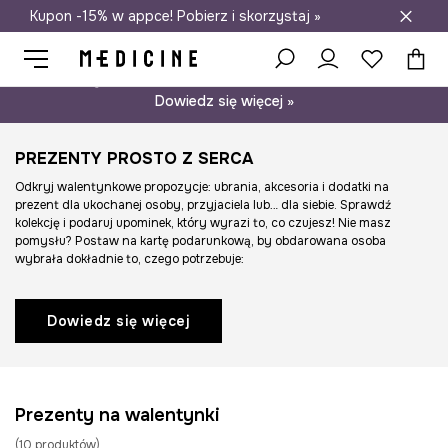
Kupon -15% w appce! Pobierz i skorzystaj »
Darmowa dostawa do salonów
Psst… mamy dla Ciebie kupon -15% na modele nieprzecenione.
Dowiedz się więcej »
PREZENTY PROSTO Z SERCA
Odkryj walentynkowe propozycje: ubrania, akcesoria i dodatki na
prezent dla ukochanej osoby, przyjaciela lub… dla siebie. Sprawdź
kolekcję i podaruj upominek, który wyrazi to, co czujesz! Nie masz
pomysłu? Postaw na kartę podarunkową, by obdarowana osoba
wybrała dokładnie to, czego potrzebuje:
Dowiedz się więcej
Prezenty na walentynki
(
10
produktów
)