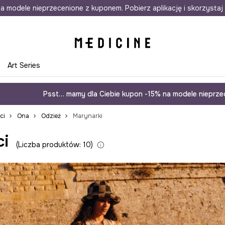
awet w 24h
a modele nieprzecenione z kuponem. Pobierz aplikację i skorzystaj 
Darmowa dostawa do salonów
30 d
e
Art Series
Psst… mamy dla Ciebie kupon -15% na modele nieprzec
ci
Ona
Odzież
Marynarki
i
Liczba produktów: 10