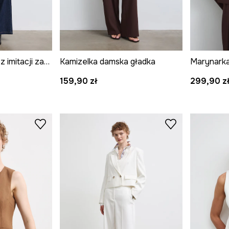
Kamizelka damska z imitacji zamszu z haftami
Kamizelka damska gładka
Marynarka
159,90 zł
299,90 z