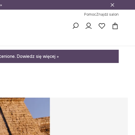
»
ni na zwrot
Pomoc
Znajdź salon
enione. Dowiedz się więcej »