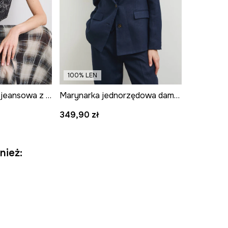
100% LEN
Kamizelka damska jeansowa z haftami
Marynarka jednorzędowa damska lniana gładka
349,90 zł
nież: