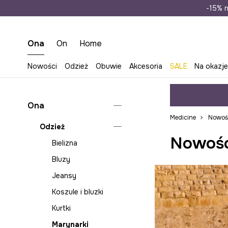
Wysyłka n
-15% n
Ona
On
Home
Nowości
Odzież
Obuwie
Akcesoria
SALE
Na okazj
Ona
Medicine
Nowoś
Odzież
Nowośc
Bielizna
Bluzy
Jeansy
Koszule i bluzki
Kurtki
Marynarki