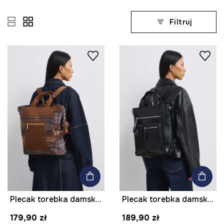
Filtruj
Plecak torebka damska z dodatkiem wełny w kratkę z brelokiem
Plecak torebka damska z imitacji skóry
179,90 zł
189,90 zł