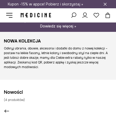
Kupon -15% w appce! Pobierz i skorzystaj »
Darmowa dostawa do salonów
Psst… mamy dla Ciebie kupon -15% na modele nieprzecenione.
Dowiedz się więcej »
NOWA KOLEKCJA
Odkryj ubrania, obuwie, akcesoria i dodatki do domu z nowej kolekcji –
postaw na lekkie fasony, letnie kolory i swobodny styl na ciepłe dni. A
jeśli lubisz dobre okazje, mamy dla Ciebie extra rabaty tylko w naszej
aplikacji. Zeskanuj kod QR, pobierz appkę i zyskaj jeszcze więcej
modowych możliwości.
Nowości
(
4
produktów
)