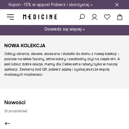
Kupon -15% w appce! Pobierz i skorzystaj »
Darmowa dostawa do salonów
Psst… mamy dla Ciebie kupon -15% na modele nieprzecenione.
Dowiedz się więcej »
NOWA KOLEKCJA
Odkryj ubrania, obuwie, akcesoria i dodatki do domu z nowej kolekcji –
postaw na lekkie fasony, letnie kolory i swobodny styl na ciepłe dni. A
jeśli lubisz dobre okazje, mamy dla Ciebie extra rabaty tylko w naszej
aplikacji. Zeskanuj kod QR, pobierz appkę i zyskaj jeszcze więcej
modowych możliwości.
Nowości
(
6
produktów
)