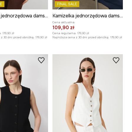
E
FINAL SALE
Kamizelka jednorzędowa damska lniana
Kamizelka jednorzędowa damska lniana
:
Cena aktualna:
109,90 zł
:
179,90 zł
Cena regularna:
179,90 zł
z 30 dni przed obniżką:
179,90 zł
Najniższa cena z 30 dni przed obniżką:
179,90 zł