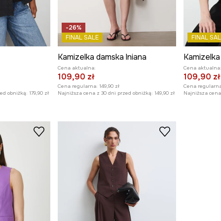
-26%
FINAL SALE
FINAL SAL
Kamizelka damska lniana
Kamizelka
Cena aktualna:
Cena aktualna
109,90 zł
109,90 zł
Cena regularna:
149,90 zł
Cena regularna
zed obniżką:
179,90 zł
Najniższa cena z 30 dni przed obniżką:
149,90 zł
Najniższa cena 