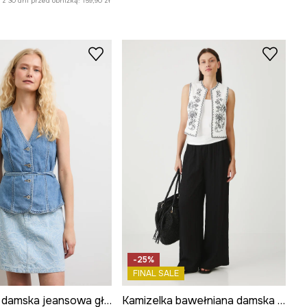
z 30 dni przed obniżką:
159,90 zł
-25%
FINAL SALE
Kamizelka damska jeansowa gładka
Kamizelka bawełniana damska z ozdobnym haftem