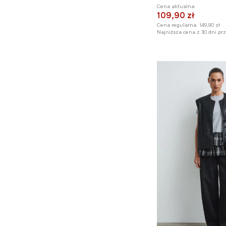
Kosmetyczki
Cena aktualna:
109,90 zł
Ręczniki plażowe
Cena regularna:
149,90 zł
Najniższa cena z 30 dni pr
Akcesoria plażowe
Parasole
Perfumy
Rękawiczki
Ubrania i akcesoria dla
psa
Gry
Prezenty