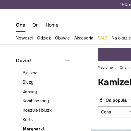
Wysyłka n
-15% n
Ona
On
Home
Nowości
Odzież
Obuwie
Akcesoria
SALE
Na okazj
Odzież
Medicine
Ona
Bielizna
Kamizel
Bluzy
Jeansy
Od popularnych
Kombinezony
Koszule i bluzki
Cena
Kurtki
Marynarki