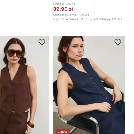
Cena aktualna:
89,90 zł
Cena regularna:
199,90 zł
Najniższa cena z 30 dni przed obniżką:
119,90 zł
-38%