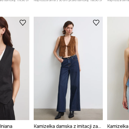
zed obniżką:
179,90 zł
Najniższa cena z 30 dni przed obniżką:
159,90 zł
Najniższa cena 
lniana
Kamizelka damska z imitacji zamszu z haftami