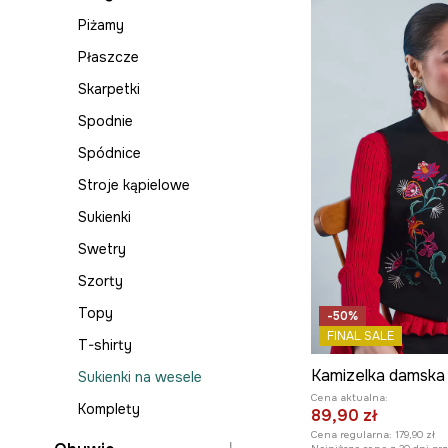
Piżamy
Płaszcze
Skarpetki
Spodnie
Spódnice
Stroje kąpielowe
Sukienki
Swetry
Szorty
Topy
-50%
FINAL SALE
T-shirty
Sukienki na wesele
Cena aktualna:
Komplety
89,90 zł
Cena regularna:
179,90 zł