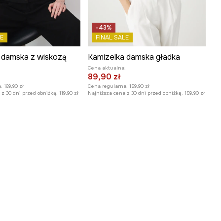
-43%
E
FINAL SALE
 damska z wiskozą
Kamizelka damska gładka
:
Cena aktualna:
89,90 zł
:
169,90 zł
Cena regularna:
159,90 zł
z 30 dni przed obniżką:
119,90 zł
Najniższa cena z 30 dni przed obniżką:
159,90 zł