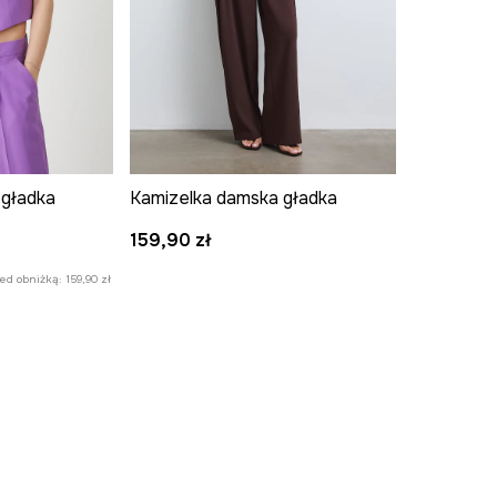
 gładka
Kamizelka damska gładka
159,90 zł
zed obniżką:
159,90 zł