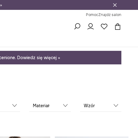
»
ni na zwrot
Pomoc
Znajdź salon
enione. Dowiedz się więcej »
Materiał
Wzór