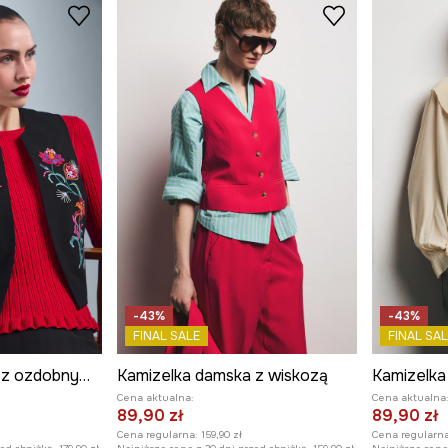
-43%
-43%
FINAL SALE
FINAL SAL
Kamizelka damska z ozdobnym haftem
Kamizelka damska z wiskozą
Kamizelka
Cena aktualna:
Cena aktualna
89,90 zł
89,90 zł
Cena regularna:
159,90 zł
Cena regularna