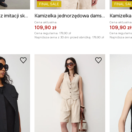
FINAL SALE
FINAL SAL
Kamizelka damska z imitacji skóry
Kamizelka jednorzędowa damska z dodatkiem lnu
Cena aktualna:
Cena aktualna
109,90 zł
109,90 zł
Cena regularna:
179,90 zł
Cena regularna
Najniższa cena z 30 dni przed obniżką:
179,90 zł
Najniższa cena 