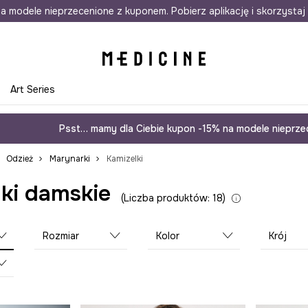
awet w 24h
a modele nieprzecenione z kuponem. Pobierz aplikację i skorzystaj 
Darmowa dostawa do salonów
30 d
e
Art Series
Psst… mamy dla Ciebie kupon -15% na modele nieprzec
Odzież
Marynarki
Kamizelki
ki damskie
Liczba produktów: 18
Rozmiar
Kolor
Krój