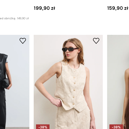
199,90 zł
159,90 zł
zed obniżką:
149,90 zł
-38%
-38%