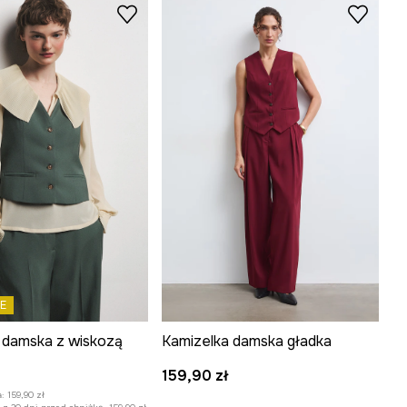
E
 damska z wiskozą
Kamizelka damska gładka
:
159,90 zł
:
159,90 zł