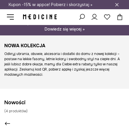
Kupon -15% w appce! Pobierz i skorzystaj »
Darmowa dostawa do salonów
Psst… mamy dla Ciebie kupon -15% na modele nieprzecenione.
Dowiedz się więcej »
NOWA KOLEKCJA
Odkryj ubrania, obuwie, akcesoria i dodatki do domu z nowej kolekcji –
postaw na lekkie fasony, letnie kolory i swobodny styl na ciepłe dni. A
jeśli lubisz dobre okazje, mamy dla Ciebie extra rabaty tylko w naszej
aplikacji. Zeskanuj kod QR, pobierz appkę i zyskaj jeszcze więcej
modowych możliwości.
Nowości
(
4
produktów
)