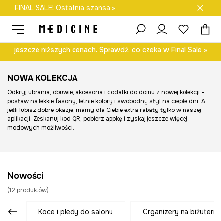
FINAL SALE! Ostatnia szansa »
Darmowa dostawa do salonów
Odkryj wybrane modele z kolekcji damskiej i męskiej – teraz w
jeszcze niższych cenach. Sprawdź, co czeka w Final Sale »
NOWA KOLEKCJA
Odkryj ubrania, obuwie, akcesoria i dodatki do domu z nowej kolekcji –
postaw na lekkie fasony, letnie kolory i swobodny styl na ciepłe dni. A
jeśli lubisz dobre okazje, mamy dla Ciebie extra rabaty tylko w naszej
aplikacji. Zeskanuj kod QR, pobierz appkę i zyskaj jeszcze więcej
modowych możliwości.
Nowości
(
12
produktów
)
koce i pledy do salonu
organizery na biżuterię