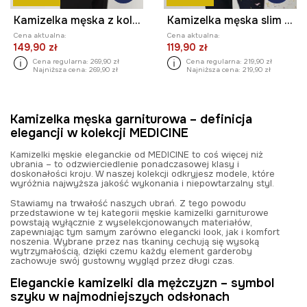
Kamizelka męska z kolekcji Zdzisław Beksiński x Medicine
Kamizelka męska slim w kratę kolor granatowy
Cena aktualna:
Cena aktualna:
149,90 zł
119,90 zł
Cena regularna:
269,90 zł
Cena regularna:
219,90 zł
Najniższa cena:
269,90 zł
Najniższa cena:
219,90 zł
Kamizelka męska garniturowa – definicja
elegancji w kolekcji MEDICINE
Kamizelki męskie eleganckie od MEDICINE to coś więcej niż
ubrania – to odzwierciedlenie ponadczasowej klasy i
doskonałości kroju. W naszej kolekcji odkryjesz modele, które
wyróżnia najwyższa jakość wykonania i niepowtarzalny styl.
Stawiamy na trwałość naszych ubrań. Z tego powodu
przedstawione w tej kategorii męskie kamizelki garniturowe
powstają wyłącznie z wyselekcjonowanych materiałów,
zapewniając tym samym zarówno elegancki look, jak i komfort
noszenia. Wybrane przez nas tkaniny cechują się wysoką
wytrzymałością, dzięki czemu każdy element garderoby
zachowuje swój gustowny wygląd przez długi czas.
Eleganckie kamizelki dla mężczyzn – symbol
szyku w najmodniejszych odsłonach