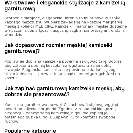
Warstwowe i eleganckie stylizacje z kamizelką
garniturową
Starannie skrojone, eleganckie ubrania to must have w szafie
każdego mężczyzny. Wybierz zakładaną na koszulę
marynarkę
męską
z kolekcji MEDICINE.
Kamizelki i marynarki męskie
dostępne
w naszym sklepie łączą klasyczny szyk z najnowszymi trendami
w modzie.
Jak dopasować rozmiar męskiej kamizelki
garniturowej?
Poprawnie dobrana kamizelka powinna zakrywać talię. Dobrze,
aby założona pod nią koszula nie wystawała za jej dolną
krawędź. Elegancka kamizelka nie powinna układać się zbyt
blisko kołnierza – pozwoli to uniknąć nieestetycznych fałd na
koszuli.
Jak zapinać garniturową kamizelkę męską, aby
dobrze się prezentować?
Kamizelka garniturowa pozwoli Ci zachować stylowy wygląd
nawet po zdjęciu marynarki. Zgodnie z zasadami klasycznej
elegancji – nosząc samą kamizelkę, nigdy nie zapinaj jej
ostatniego guzika u dołu. Zapewni Ci to komfort i swobodę
ruchów.
Popularne kategorie