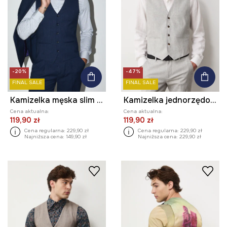
-20%
-47%
FINAL SALE
FINAL SALE
Kamizelka męska slim w kratę
Kamizelka jednorzędowa męska z domieszką lnu
Cena aktualna:
Cena aktualna:
119,90 zł
119,90 zł
Cena regularna:
229,90 zł
Cena regularna:
229,90 zł
Najniższa cena:
149,90 zł
Najniższa cena:
229,90 zł