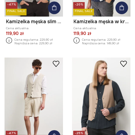
-47%
-20%
FINAL SALE
FINAL SALE
Kamizelka męska slim z drobnym wzorem
Kamizelka męska w kratę
Cena aktualna:
Cena aktualna:
119,90 zł
119,90 zł
Cena regularna:
229,90 zł
Cena regularna:
229,90 zł
Najniższa cena:
229,90 zł
Najniższa cena:
149,90 zł
-47%
-25%