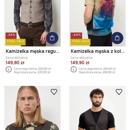
-34%
-44%
FINAL SALE
FINAL SALE
Kamizelka męska regular melanżowa
Kamizelka męska z kolekcji Zdzisław Beksiński x Medicine
Cena aktualna:
Cena aktualna:
149,90 zł
149,90 zł
Cena regularna:
229,90 zł
Cena regularna:
269,90 zł
Najniższa cena:
229,90 zł
Najniższa cena:
269,90 zł