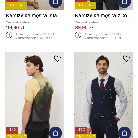
FINAL SALE
FINAL SALE
Kamizelka męska lniana w paski
Kamizelka męska z kolekcji Eviva L'arte
Cena aktualna:
Cena aktualna:
119,90 zł
89,90 zł
Cena regularna:
229,90 zł
Cena regularna:
269,90 zł
Najniższa cena:
229,90 zł
Najniższa cena:
119,90 zł
-44%
-45%
FINAL SALE
FINAL SALE