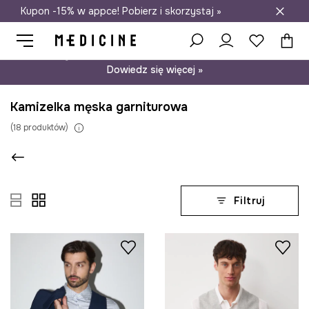
Kupon -15% w appce! Pobierz i skorzystaj »
Darmowa dostawa do salonów
Psst… mamy dla Ciebie kupon -15% na modele nieprzecenione.
Dowiedz się więcej »
Kamizelka męska garniturowa
(
18
produktów
)
Filtruj