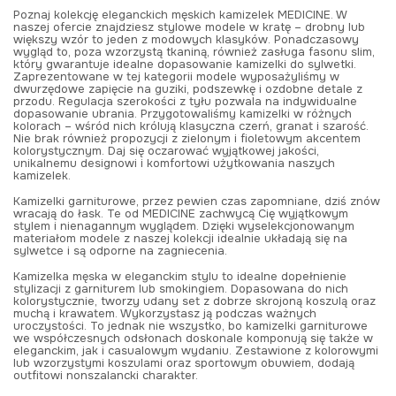
Poznaj kolekcję eleganckich męskich kamizelek MEDICINE. W
naszej ofercie znajdziesz stylowe modele w kratę – drobny lub
większy wzór to jeden z modowych klasyków. Ponadczasowy
wygląd to, poza wzorzystą tkaniną, również zasługa fasonu slim,
który gwarantuje idealne dopasowanie kamizelki do sylwetki.
Zaprezentowane w tej kategorii modele wyposażyliśmy w
dwurzędowe zapięcie na guziki, podszewkę i ozdobne detale z
przodu. Regulacja szerokości z tyłu pozwala na indywidualne
dopasowanie ubrania. Przygotowaliśmy kamizelki w różnych
kolorach – wśród nich królują klasyczna czerń, granat i szarość.
Nie brak również propozycji z zielonym i fioletowym akcentem
kolorystycznym. Daj się oczarować wyjątkowej jakości,
unikalnemu designowi i komfortowi użytkowania naszych
kamizelek.
Kamizelki garniturowe, przez pewien czas zapomniane, dziś znów
wracają do łask. Te od MEDICINE zachwycą Cię wyjątkowym
stylem i nienagannym wyglądem. Dzięki wyselekcjonowanym
materiałom modele z naszej kolekcji idealnie układają się na
sylwetce i są odporne na zagniecenia.
Kamizelka męska w eleganckim stylu to idealne dopełnienie
stylizacji z garniturem lub smokingiem. Dopasowana do nich
kolorystycznie, tworzy udany set z dobrze skrojoną koszulą oraz
muchą i krawatem. Wykorzystasz ją podczas ważnych
uroczystości. To jednak nie wszystko, bo kamizelki garniturowe
we współczesnych odsłonach doskonale komponują się także w
eleganckim, jak i casualowym wydaniu. Zestawione z kolorowymi
lub wzorzystymi koszulami oraz sportowym obuwiem, dodają
outfitowi nonszalancki charakter.