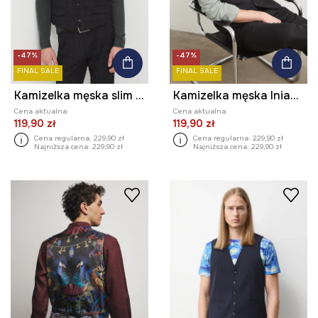
-47%
-47%
FINAL SALE
FINAL SALE
Kamizelka męska slim w kratę
Kamizelka męska lniana gładka
Cena aktualna:
Cena aktualna:
119,90 zł
119,90 zł
Cena regularna:
229,90 zł
Cena regularna:
229,90 zł
Najniższa cena:
229,90 zł
Najniższa cena:
229,90 zł