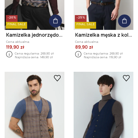
-20%
-25%
FINAL SALE
FINAL SALE
Kamizelka jednorzędowa męska z dodatkiem wełny z kolekcji Ilona Tambor x Medicine
Kamizelka męska z kolekcji Eviva L'arte
Cena aktualna:
Cena aktualna:
119,90 zł
89,90 zł
Cena regularna:
269,90 zł
Cena regularna:
269,90 zł
Najniższa cena:
149,90 zł
Najniższa cena:
119,90 zł