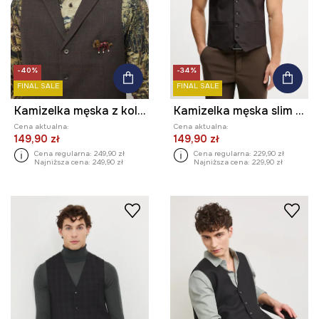
-40%
-34%
FINAL SALE
FINAL SALE
Kamizelka męska z kolekcji Zamek Królewski na Wawelu x Medicine
Kamizelka męska slim z drobnym wzorem
Cena aktualna:
Cena aktualna:
149,90 zł
149,90 zł
Cena regularna:
249,90 zł
Cena regularna:
229,90 zł
Najniższa cena:
249,90 zł
Najniższa cena:
229,90 zł