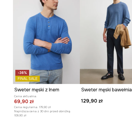
Dzianina o
cienkiej grubości
, idealna do noszenia pod 
sweter.
Wysoki
dekolt typu golf
, który dodaje elegancji i chr
Melanżowy wzór
, który pozwala na swobodne łączenie
garderoby.
Głęboki
niebieski odcień
, który dodaje stylizacji chara
-36%
Konstrukcja
przez głowę
, ułatwiająca szybkie zakłada
FINAL SALE
Sweter męski z lnem
Sweter męski bawełni
Cena aktualna:
129,90 zł
69,90 zł
Cena regularna:
179,90 zł
Najniższa cena z 30 dni przed obniżką:
109,90 zł