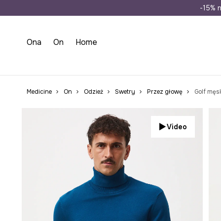
Wysyłka n
-15% n
Ona
On
Home
Medicine
On
Odzież
Swetry
Przez głowę
Golf męsk
Video