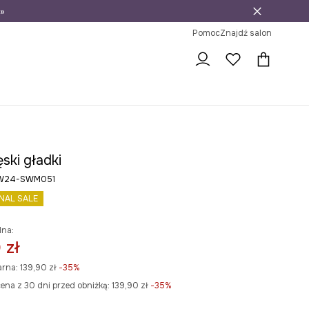
»
ni na zwrot
Pomoc
Znajdź salon
ski gładki
 RW24-SWM051
INAL SALE
lna:
 zł
arna:
139,90 zł
-35%
ena z 30 dni przed obniżką:
139,90 zł
 -35%