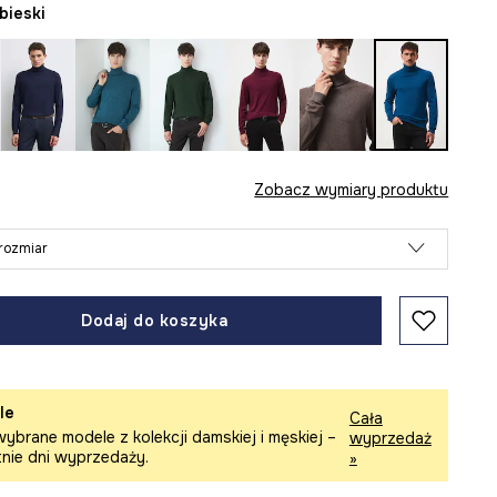
ebieski
Zobacz wymiary produktu
rozmiar
Dodaj do koszyka
le
Cała
ybrane modele z kolekcji damskiej i męskiej –
wyprzedaż
tnie dni wyprzedaży.
»