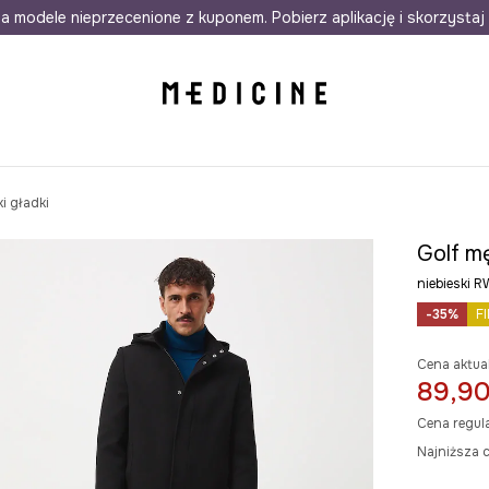
awet w 24h
a modele nieprzecenione z kuponem. Pobierz aplikację i skorzystaj 
Darmowa dostawa do salonów
30 d
i gładki
Golf mę
niebieski
-35%
F
Cena aktua
89,90
Cena regul
Najniższa c