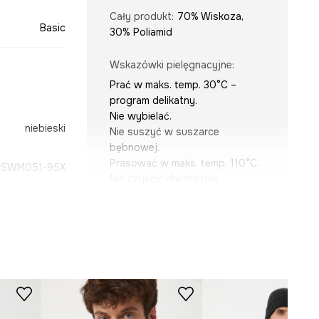
Cały produkt
:
70% Wiskoza,
Basic
30% Poliamid
Wskazówki pielęgnacyjne
:
Prać w maks. temp. 30°C –
program delikatny.
Nie wybielać.
niebieski
Nie suszyć w suszarce
bębnowej.
Prasować w maks. temp. 110°C.
SWM051-95X
Nie czyścić chemicznie.
KRÓJ
Dekolt
:
golf, okrągły
Krój
:
slim fit
Rękaw
:
długi