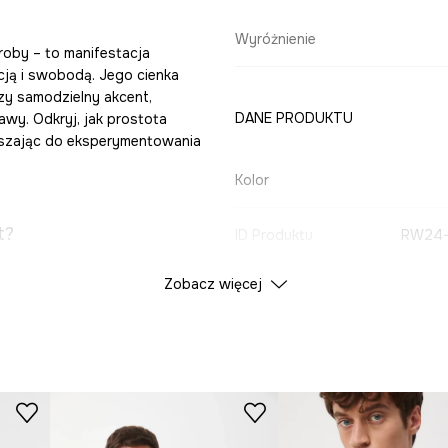
Wyróżnienie
eroby – to manifestacja
cją i swobodą. Jego cienka
zy samodzielny akcent,
DANE PRODUKTU
wy. Odkryj, jak prostota
aszając do eksperymentowania
Kolor
t?
ID Produktu
RW24-
Zobacz więcej
ich stylizacji.
ący jej atuty.
 w codziennym