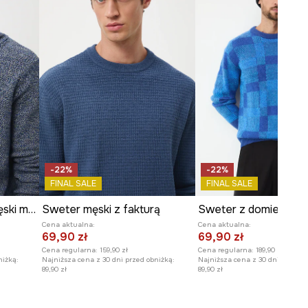
WYMIARY
Model na zdjęciu ma 188 cm
wzrostu i ma na sobie rozmiar M.
Zobacz wymiary produktu
-22%
-22%
FINAL SALE
FINAL SALE
Sweter bawełniany męski melanżowy
Sweter męski z fakturą
Cena aktualna:
Cena aktualna:
69,90 zł
69,90 zł
Cena regularna:
159,90 zł
Cena regularna:
189,90 zł
niżką:
Najniższa cena z 30 dni przed obniżką:
Najniższa cena z 30 dni przed o
89,90 zł
89,90 zł