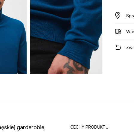
Spr
War
Zwr
skiej garderobie,
CECHY PRODUKTU