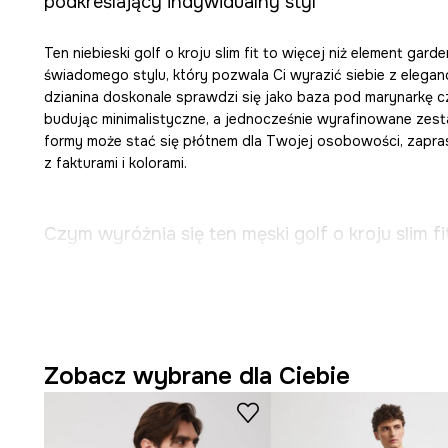
podkreślający indywidualny styl
Ten niebieski golf o kroju slim fit to więcej niż element gard
świadomego stylu, który pozwala Ci wyrazić siebie z elegan
dzianina doskonale sprawdzi się jako baza pod marynarkę c
budując minimalistyczne, a jednocześnie wyrafinowane zesta
formy może stać się płótnem dla Twojej osobowości, zapr
z fakturami i kolorami.
Czym wyróżnia się ten męski golf o kroju slim fi
Męski golf
, który stanowi doskonałą bazę dla wielu męsk
Krój
slim fit
, subtelnie modelujący sylwetkę i podkreślaj
Zobacz wybrane dla Ciebie
Wykonany z
dzianiny
, która jest miękka i komfortowa
użytkowaniu.