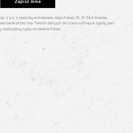
Zapisz mnie
z o.o. z siedzibą w Krakowie, Aleja Pokoju 18, 31-564 Kraków.
twarzanie przez nas Twoich danych do czasu cofnięcia zgody jest
 realizujemy tylko na terenie Polski.