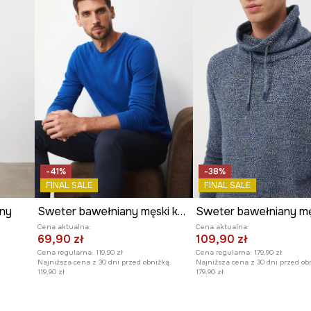
marynarkę lub
oni przed chłodem.
 z innymi elementami
kteru.
-41%
-38%
nie i zdejmowanie.
FINAL SALE
FINAL SALE
any
Sweter bawełniany męski kolor niebieski
Cena aktualna:
Cena aktualna:
69,90 zł
109,90 zł
Cena regularna:
119,90 zł
Cena regularna:
179,90 zł
Najniższa cena z 30 dni przed obniżką:
Najniższa cena z 30 dni przed ob
119,90 zł
179,90 zł