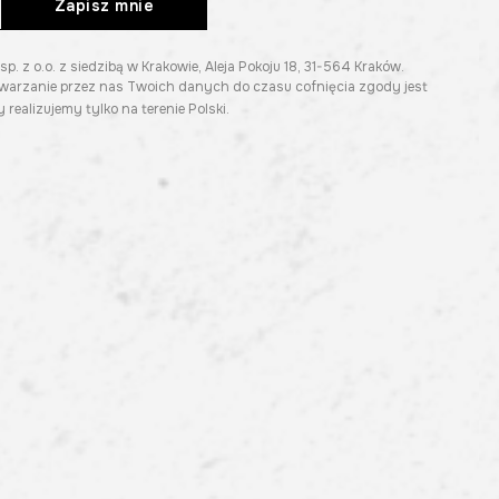
Zapisz mnie
z o.o. z siedzibą w Krakowie, Aleja Pokoju 18, 31-564 Kraków.
twarzanie przez nas Twoich danych do czasu cofnięcia zgody jest
 realizujemy tylko na terenie Polski.