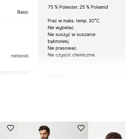
75 % Poliester, 25 % Poliamid
Basic
Prać w maks. temp. 30°C.
Nie wybielać.
Nie suszyć w suszarce
bębnowej.
Nie prasować.
Nie czyścić chemicznie.
niebieski
SWM070-95X
KRÓJ
Dekolt
:
okrągły
Krój
:
regular fit
Rękaw
:
długi