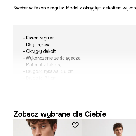
Sweter w fasonie regular. Model z okrągłym dekoltem wykona
- Fason regular.
- Długi rękaw.
- Okrągły dekolt.
- Wykończenie ze ściągacza.
- Materiał z fakturą.
- Długość rękawa: 56 cm.
- Długość: 71 cm.
- Szerokość w klatce piersiowej: 55 cm.
- Wymiary podane dla rozmiaru: M.
Zobacz wybrane dla Ciebie