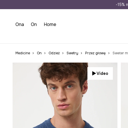
Wysyłka n
-15% n
Ona
On
Home
Medicine
On
Odzież
Swetry
Przez głowę
Sweter mę
Video