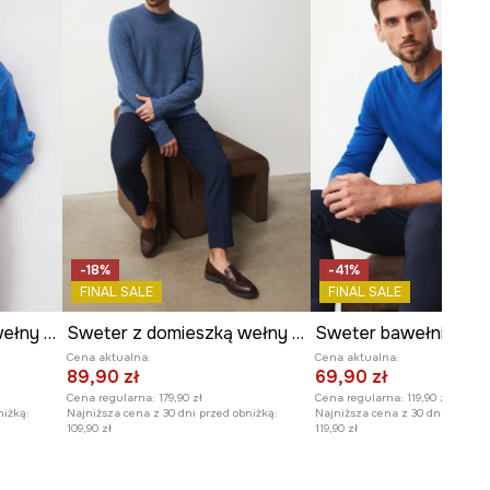
-18%
-41%
FINAL SALE
FINAL SALE
Sweter z domieszką wełny męski wzorzysty
Sweter z domieszką wełny męski z fakturą
Cena aktualna:
Cena aktualna:
89,90 zł
69,90 zł
Cena regularna:
179,90 zł
Cena regularna:
119,90 zł
niżką:
Najniższa cena z 30 dni przed obniżką:
Najniższa cena z 30 dni przed o
109,90 zł
119,90 zł