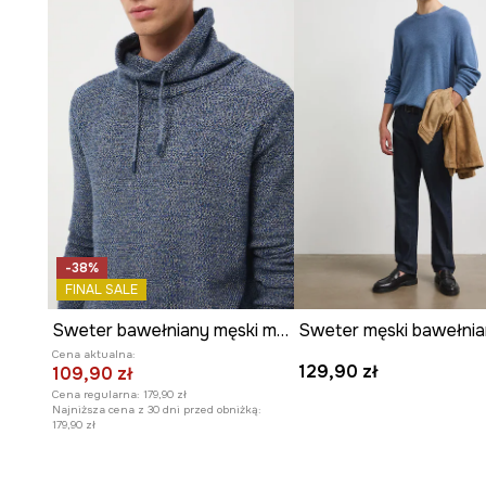
-38%
FINAL SALE
Sweter bawełniany męski melanżowy
Sweter męski bawełni
Cena aktualna:
129,90 zł
109,90 zł
Cena regularna:
179,90 zł
Najniższa cena z 30 dni przed obniżką:
179,90 zł