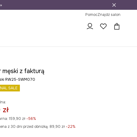
»
ni na zwrot
Pomoc
Znajdź salon
 męski z fakturą
bieski RW25-SWM070
INAL SALE
lna:
 zł
arna:
159,90 zł
-56%
ena z 30 dni przed obniżką:
89,90 zł
 -22%