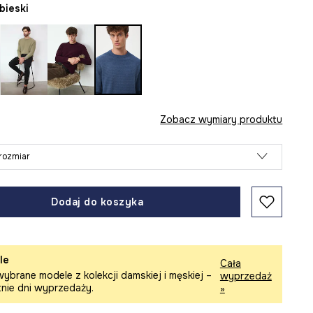
ebieski
Zobacz wymiary produktu
rozmiar
Dodaj do koszyka
le
Cała
ybrane modele z kolekcji damskiej i męskiej –
wyprzedaż
tnie dni wyprzedaży.
»