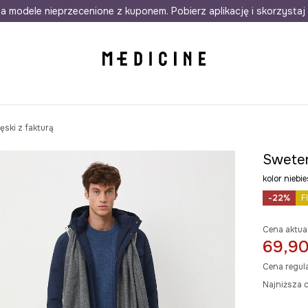
awet w 24h
a modele nieprzecenione z kuponem. Pobierz aplikację i skorzystaj 
Darmowa dostawa do salonów
30 d
ski z fakturą
Sweter
kolor nie
-22%
F
Cena aktua
69,90
Cena regul
Najniższa c