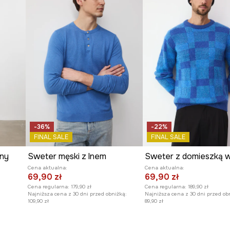
-36%
-22%
FINAL SALE
FINAL SALE
any
Sweter męski z lnem
Cena aktualna:
Cena aktualna:
69,90 zł
69,90 zł
Cena regularna:
179,90 zł
Cena regularna:
189,90 zł
Najniższa cena z 30 dni przed obniżką:
Najniższa cena z 30 dni przed ob
109,90 zł
89,90 zł