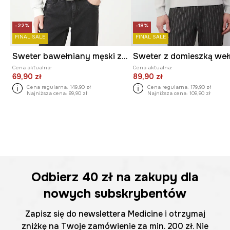
-22%
-18%
FINAL SALE
FINAL SALE
Sweter bawełniany męski z fakturą kolor szary
Cena aktualna:
Cena aktualna:
69,90 zł
89,90 zł
Cena regularna:
149,90 zł
Cena regularna:
179,90 zł
Najniższa cena:
89,90 zł
Najniższa cena:
109,90 zł
Odbierz
40 zł
na zakupy dla
nowych subskrybentów
Zapisz się do newslettera Medicine i otrzymaj
zniżkę na Twoje zamówienie za min. 200 zł. Nie