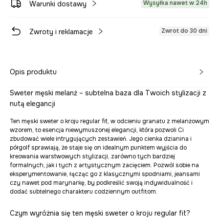
Wysyłka nawet w 24h
Warunki dostawy
Zwrot do 30 dni
Zwroty i reklamacje
Opis produktu
Sweter męski melanż – subtelna baza dla Twoich stylizacji z
nutą elegancji
Ten męski sweter o kroju regular fit, w odcieniu granatu z melanżowym
wzorem, to esencja niewymuszonej elegancji, która pozwoli Ci
zbudować wiele intrygujących zestawień. Jego cienka dzianina i
półgolf sprawiają, że staje się on idealnym punktem wyjścia do
kreowania warstwowych stylizacji, zarówno tych bardziej
formalnych, jak i tych z artystycznym zacięciem. Pozwól sobie na
eksperymentowanie, łącząc go z klasycznymi spodniami, jeansami
czy nawet pod marynarkę, by podkreślić swoją indywidualność i
dodać subtelnego charakteru codziennym outfitom.
Czym wyróżnia się ten męski sweter o kroju regular fit?