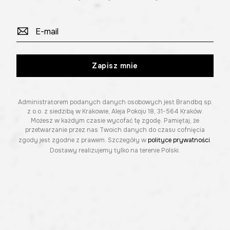
Zapisz mnie
Administratorem podanych danych osobowych jest Brandbq sp.
z o.o. z siedzibą w Krakowie, Aleja Pokoju 18, 31-564 Kraków.
Możesz w każdym czasie wycofać tę zgodę. Pamiętaj, że
przetwarzanie przez nas Twoich danych do czasu cofnięcia
zgody jest zgodne z prawem. Szczegóły w
polityce prywatności
.
Dostawy realizujemy tylko na terenie Polski.