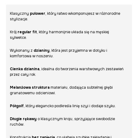
Klasyczny
pulower
, który łatwo wkomponujesz w różnorodne
stylizacje.
Krój
regular fit
, który harmonijnie układa się na męskiej
sylwetce.
Wykonany z
dzianiny
, która jest przyjemna w dotyku i
komfortowa w noszeniu.
Cienka dzianina
, idealna do tworzenia warstwowych zestawień
przez cały rok.
Melanżowa struktura
materiału, dodająca subtelnej głębi
granatowemu odcieniowi.
Półgolf
, który elegancko podkreśla linię szyi i dodaje szyku.
Długie rękawy
o klasycznym kroju, sprzyjające swobodzie
ruchów.
Konstrukcja
bez zapięcia
, co ułatwia szybkie zakładanie i