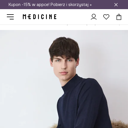
Kupon -15% w appce! Pobierz i skorzystaj »
Darmowa dostawa do salonów
Medicine
On
Odzież
Swetry
Przez głowę
Sweter męski z