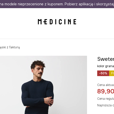
awet w 24h
na modele nieprzecenione z kuponem. Pobierz aplikację i skorzysta
Darmowa dostawa do salonów
30 d
ski z fakturą
Sweter
kolor gra
-50%
F
Cena aktua
89,90
Cena regul
Najniższa c