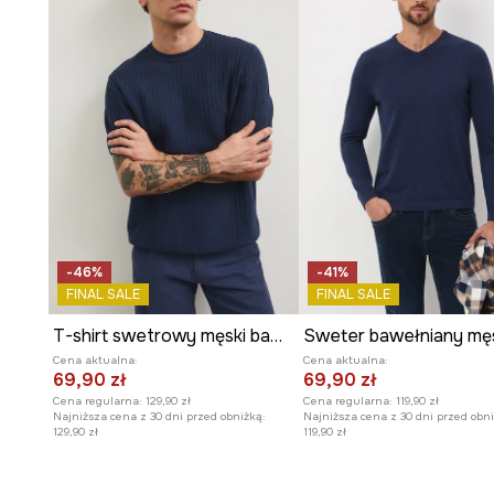
-46%
-41%
FINAL SALE
FINAL SALE
T-shirt swetrowy męski bawełniany
Cena aktualna:
Cena aktualna:
69,90 zł
69,90 zł
Cena regularna:
129,90 zł
Cena regularna:
119,90 zł
Najniższa cena z 30 dni przed obniżką:
Najniższa cena z 30 dni przed obni
129,90 zł
119,90 zł