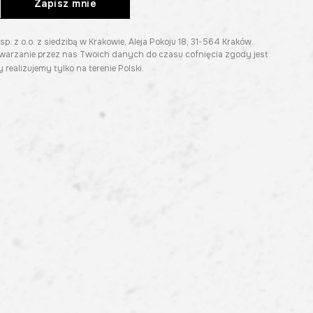
Zapisz mnie
z o.o. z siedzibą w Krakowie, Aleja Pokoju 18, 31-564 Kraków.
twarzanie przez nas Twoich danych do czasu cofnięcia zgody jest
 realizujemy tylko na terenie Polski.