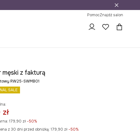
j
ni na zwrot
Pomoc
Znajdź salon
 męski z fakturą
natowy RW25-SWMB01
INAL SALE
lna:
 zł
arna:
179,90 zł
-50%
ena z 30 dni przed obniżką:
179,90 zł
 -50%