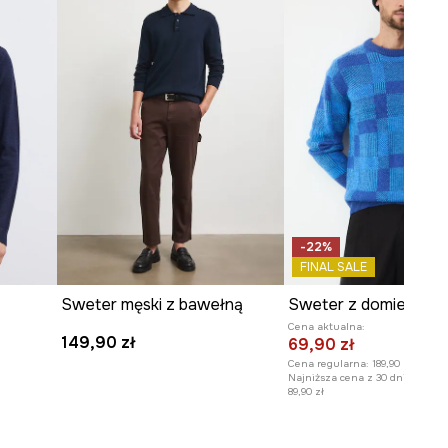
-22%
FINAL SALE
Sweter męski z bawełną
Cena aktualna:
149,90 zł
69,90 zł
Cena regularna:
189,90 zł
Najniższa cena z 30 dni przed o
89,90 zł