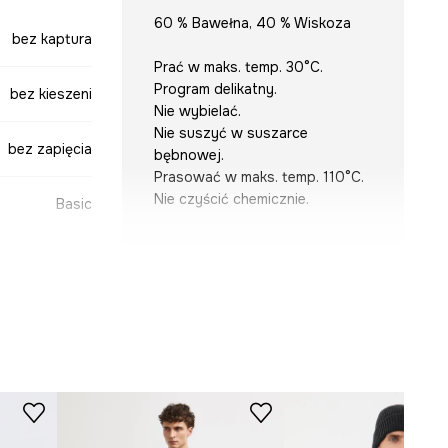
60 % Bawełna, 40 % Wiskoza
bez kaptura
Prać w maks. temp. 30°C.
Program delikatny.
bez kieszeni
Nie wybielać.
Nie suszyć w suszarce
bez zapięcia
bębnowej.
Prasować w maks. temp. 110°C.
Nie czyścić chemicznie.
Basic
KRÓJ
Dekolt
:
okrągły
Krój
:
regular fit
granatowy
Rękaw
:
długi
Rodzaj rękawa
:
klasyczny
SWMB01-59M