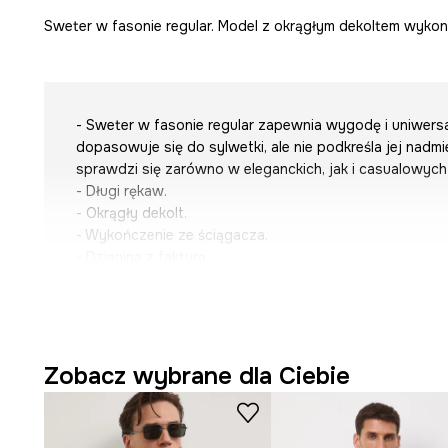
Sweter w fasonie regular. Model z okrągłym dekoltem wykona
- Sweter w fasonie regular zapewnia wygodę i uniwersa
dopasowuje się do sylwetki, ale nie podkreśla jej nadmie
sprawdzi się zarówno w eleganckich, jak i casualowych 
- Długi rękaw.
- Okrągły dekolt.
- Wykończenie ze ściągacza.
- Dzianina z fakturą.
- Melanżowa dzianina.
- Długość rękawa: 65 cm.
- Długość: 69,5 cm.
- Szerokość w klatce piersiowej: 54 cm.
- Wymiary podane dla rozmiaru: M.
Zobacz wybrane dla Ciebie