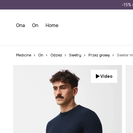
Wysyłka n
-15% 
Ona
On
Home
Medicine
On
Odzież
Swetry
Przez głowę
Sweter mę
Video