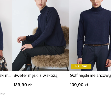
Producent
FINAL SALE
Sweter bawełniany męski melanżowy
Sweter męski z wiskozą
Golf męski melanżowy
139,90 zł
139,90 zł
żką: