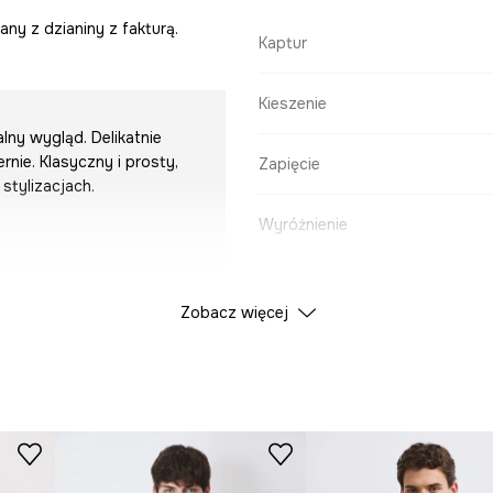
ny z dzianiny z fakturą.
Kaptur
Kieszenie
lny wygląd. Delikatnie
rnie. Klasyczny i prosty,
Zapięcie
stylizacjach.
Wyróżnienie
DANE PRODUKTU
Zobacz więcej
Kolor
ID Produktu
RW25-